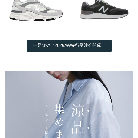
一足はやい2026AW先行受注会開催！