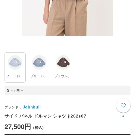
フェード(col.017)
ブリーチ(col.016)
ブラウン(col.040)
S
M
○
○
Johnbull
サイド パネル ドルマン シャツ jl262s07
4
27,500円