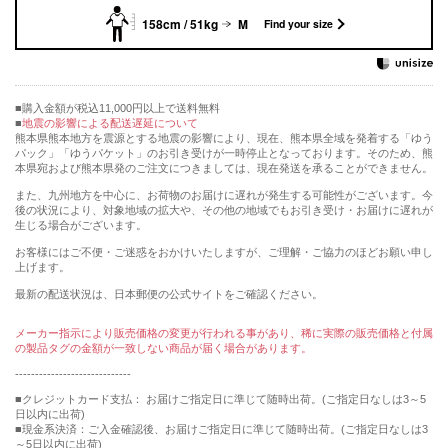
158cm / 51kg
M
Find your size
購入金額が税込11,000円以上で送料無料
地震の影響による配送遅延について
熊本県熊本地方を震源とする地震の影響により、現在、熊本県全域を発着する「ゆう
パック」「ゆうパケット」のお引き受けが一時停止となっております。そのため、熊
本県宛および熊本県発のご注文につきましては、現在発送を承ることができません。
また、九州地方を中心に、お荷物のお届けに遅れが発生する可能性がございます。今
後の状況により、対象地域の拡大や、その他の地域でもお引き受け・お届けに遅れが
生じる場合がございます。
お客様にはご不便・ご迷惑をおかけいたしますが、ご理解・ご協力のほどお願い申し
上げます。
最新の配送状況は、日本郵便の公式サイトをご確認ください。
メーカー指示により販売価格の変更が行われる事があり、稀に実際の販売価格と付属
の製品タグの金額が一致しない商品が届く場合があります。
-----------------------------
■クレジットカード支払： お届けご指定日に準じて随時出荷。(ご指定日なしは3～5
日以内に出荷)
■現金系決済：ご入金確認後、お届けご指定日に準じて随時出荷。(ご指定日なしは3
～5日以内に出荷)