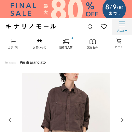
メニュー
カート
カテゴリ
お買いもの
新着再入荷
読みもの
Piu di aranciato