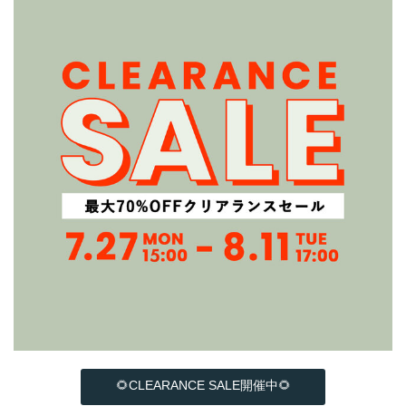
🌻CLEARANCE SALE開催中🌻