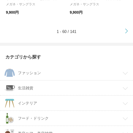
製 鯖江 かけ心地 機能性レンズ 紫
かけ心地 ストレスフリー 機能性
メガネ・サングラス
メガネ・サングラス
外線カット 老眼鏡
レンズ 紫外線カット 老眼鏡 母の日
9,900円
9,900円
ギフト
>
1 - 60 / 141
カテゴリから探す
ファッション
生活雑貨
インテリア
フード・ドリンク