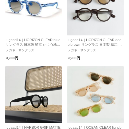
jugaad14｜HORIZON CLEAR blue
jugaad14｜HORIZON CLEAR dee
サングラス 日本製 鯖江 かけ心地
p brown サングラス 日本製 鯖江 か
ストレスフリー 機能性レンズ 紫外
け心地 ストレスフリー 機能性レ
メガネ・サングラス
メガネ・サングラス
線カット 偏光調光
ンズ 紫外線カット 母の日 ギフト
9,900円
9,900円
jugaad14｜HARBOR GRIP MATTE
jugaad14｜OCEAN CLEAR light b