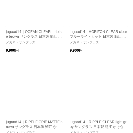
jugaad14｜OCEAN CLEAR tortois
jugaad14｜HORIZON CLEAR clear
e brown サングラス 日本製 鯖江 か
ブルーライトカット 日本製 鯖江 か
け心地 ストレスフリー 機能性レ
け心地 ストレスフリー 機能性レ
メガネ・サングラス
メガネ・サングラス
ンズ 紫外線カット 偏光調光
ンズ 紫外線カット パソコン・スマ
9,900円
9,900円
ホ向け
jugaad14｜RIPPLE GRIP MATTE b
jugaad14｜RIPPLE CLEAR light gr
rown サングラス 日本製 鯖江 かけ
ey サングラス 日本製 鯖江 かけ心
心地 ストレスフリー 機能性レン
地 ストレスフリー 機能性レンズ
メガネ・サングラス
メガネ・サングラス