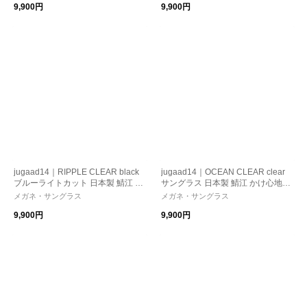
9,900円
9,900円
ト
日 ギフト
jugaad14｜RIPPLE CLEAR black
jugaad14｜OCEAN CLEAR clear
ブルーライトカット 日本製 鯖江 か
サングラス 日本製 鯖江 かけ心地
け心地 ストレスフリー 機能性レ
ストレスフリー 機能性レンズ 紫外
メガネ・サングラス
メガネ・サングラス
ンズ 紫外線カット パソコン・スマ
線カット 偏光調光
9,900円
9,900円
ホ向け 母の日 ギフト