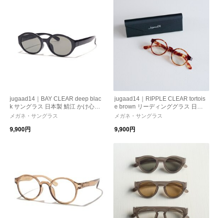
jugaad14｜BAY CLEAR deep blac
jugaad14｜RIPPLE CLEAR tortois
k サングラス 日本製 鯖江 かけ心
e brown リーディンググラス 日本
地 ストレスフリー 機能性レンズ
製 鯖江 かけ心地 ストレスフリー
メガネ・サングラス
メガネ・サングラス
紫外線カット 偏光調光
機能性レンズ 紫外線カット 老眼鏡
9,900円
9,900円
母の日 ギフト