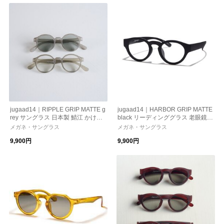
jugaad14｜RIPPLE GRIP MATTE g
jugaad14｜HARBOR GRIP MATTE
rey サングラス 日本製 鯖江 かけ心
black リーディンググラス 老眼鏡
地 ストレスフリー 機能性レンズ
日本製 鯖江 かけ心地 機能性レン
メガネ・サングラス
メガネ・サングラス
紫外線カット 偏光調光 母の日 ギフ
ズ 紫外線カット 老眼鏡
9,900円
9,900円
ト