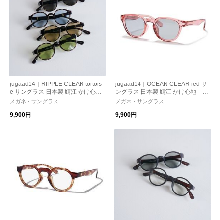
jugaad14｜RIPPLE CLEAR tortois
jugaad14｜OCEAN CLEAR red サ
e サングラス 日本製 鯖江 かけ心
ングラス 日本製 鯖江 かけ心地 ス
地 ストレスフリー 機能性レンズ
トレスフリー 機能性レンズ 紫外線
メガネ・サングラス
メガネ・サングラス
紫外線カット 偏光調光 母の日 ギフ
カット 偏光調光
9,900円
9,900円
ト