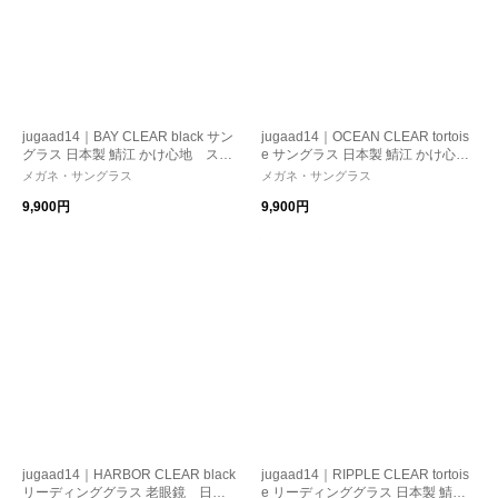
jugaad14｜BAY CLEAR black サン
jugaad14｜OCEAN CLEAR tortois
グラス 日本製 鯖江 かけ心地 スト
e サングラス 日本製 鯖江 かけ心
レスフリー 機能性レンズ 紫外線カ
地 ストレスフリー 機能性レンズ
メガネ・サングラス
メガネ・サングラス
ット 偏光調光
紫外線カット 偏光調光
9,900円
9,900円
jugaad14｜HARBOR CLEAR black
jugaad14｜RIPPLE CLEAR tortois
リーディンググラス 老眼鏡 日本
e リーディンググラス 日本製 鯖江