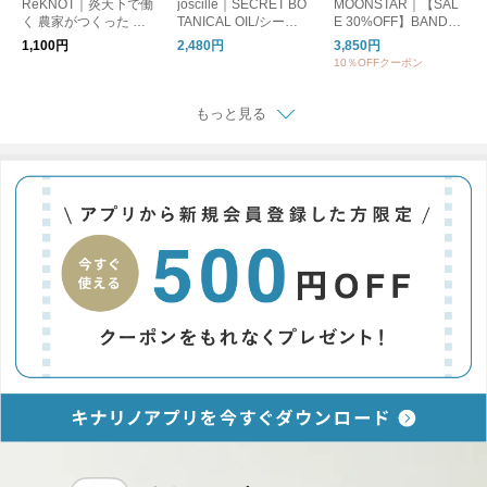
ReKNOT｜炎天下で働
joscille｜SECRET BO
MOONSTAR｜【SAL
く 農家がつくった 手
TANICAL OIL/シーク
E 30%OFF】BANDBA
ぬぐい ハンカチ MFS
レットボタニカルオイ
LLET バンドバレー バ
1,100円
2,480円
3,850円
2610 リノット ギフト
ル
レーシューズ フラッ
10％OFFクーポン
トシューズ bandballet
もっと見る