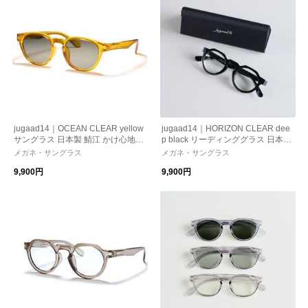
jugaad14｜OCEAN CLEAR yellow
jugaad14｜HORIZON CLEAR dee
サングラス 日本製 鯖江 かけ心地
p black リーディンググラス 日本製
ストレスフリー 機能性レンズ 紫外
鯖江 かけ心地 ストレスフリー 機
メガネ・サングラス
メガネ・サングラス
線カット 偏光調光
能性レンズ 紫外線カット 老眼鏡
9,900円
9,900円