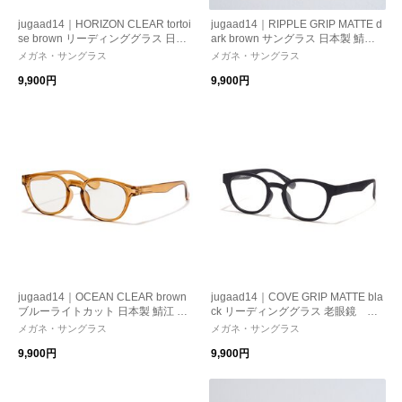
jugaad14｜HORIZON CLEAR tortoi
jugaad14｜RIPPLE GRIP MATTE d
se brown リーディンググラス 日本
ark brown サングラス 日本製 鯖江
製 鯖江 かけ心地 ストレスフリー
かけ心地 ストレスフリー 機能性
メガネ・サングラス
メガネ・サングラス
機能性レンズ 紫外線カット 老眼鏡
レンズ 紫外線カット 偏光調光 母の
9,900円
9,900円
日 ギフト
jugaad14｜OCEAN CLEAR brown
jugaad14｜COVE GRIP MATTE bla
ブルーライトカット 日本製 鯖江 か
ck リーディンググラス 老眼鏡 日
け心地 ストレスフリー 機能性レ
本製 鯖江 かけ心地 機能性レンズ
メガネ・サングラス
メガネ・サングラス
ンズ 紫外線カット パソコン・スマ
紫外線カット 老眼鏡
9,900円
9,900円
ホ向け