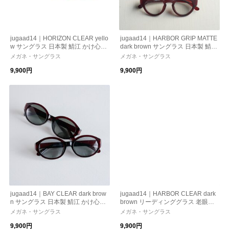
jugaad14｜HORIZON CLEAR yello
jugaad14｜HARBOR GRIP MATTE
w サングラス 日本製 鯖江 かけ心
dark brown サングラス 日本製 鯖江
地 ストレスフリー 機能性レンズ
かけ心地 ストレスフリー 機能性
メガネ・サングラス
メガネ・サングラス
紫外線カット 偏光調光
レンズ 紫外線カット 偏光調光 母の
9,900円
9,900円
日 ギフト
jugaad14｜BAY CLEAR dark brow
jugaad14｜HARBOR CLEAR dark
n サングラス 日本製 鯖江 かけ心
brown リーディンググラス 老眼
地 ストレスフリー 機能性レンズ
鏡 日本製 鯖江 かけ心地 機能性
メガネ・サングラス
メガネ・サングラス
紫外線カット 偏光調光
レンズ 紫外線カット 老眼鏡
9,900円
9,900円