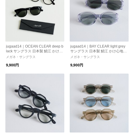
jugaad14｜OCEAN CLEAR deep b
jugaad14｜BAY CLEAR light grey
lack サングラス 日本製 鯖江 かけ心
サングラス 日本製 鯖江 かけ心地
地 ストレスフリー 機能性レンズ
ストレスフリー 機能性レンズ 紫外
メガネ・サングラス
メガネ・サングラス
紫外線カット 偏光調光
線カット 偏光調光
9,900円
9,900円