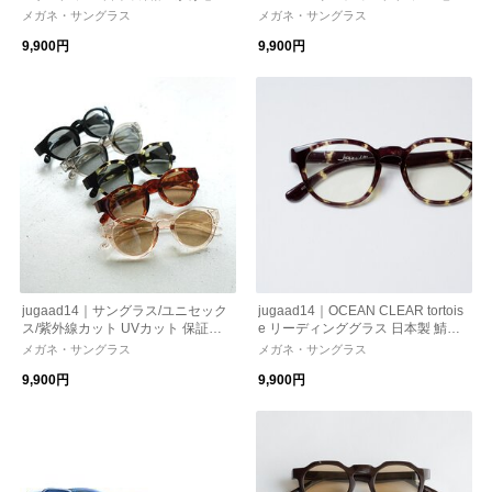
地 ストレスフリー 機能性レンズ
鏡 べっ甲 日本製 鯖江 かけ心地 機
メガネ・サングラス
メガネ・サングラス
紫外線カット 偏光調光 母の日 ギフ
能性レンズ 紫外線カット 老眼鏡
9,900円
9,900円
ト
jugaad14｜サングラス/ユニセック
jugaad14｜OCEAN CLEAR tortois
ス/紫外線カット UVカット 保証書
e リーディンググラス 日本製 鯖江
付き 126500018
かけ心地 ストレスフリー 機能性
メガネ・サングラス
メガネ・サングラス
レンズ 紫外線カット 老眼鏡 母の日
9,900円
9,900円
ギフト