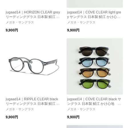
jugaad14｜HORIZON CLEAR grey
jugaad14｜COVE CLEAR light gre
リーディンググラス 日本製 鯖江 か
y サングラス 日本製 鯖江 かけ心
け心地 ストレスフリー 機能性レ
地 ストレスフリー 機能性レンズ
メガネ・サングラス
メガネ・サングラス
ンズ 紫外線カット 老眼鏡
紫外線カット 偏光調光
9,900円
9,900円
jugaad14｜RIPPLE CLEAR black
jugaad14｜COVE CLEAR black サ
リーディンググラス 日本製 鯖江 か
ングラス 日本製 鯖江 かけ心地 ス
け心地 ストレスフリー 機能性レ
トレスフリー 機能性レンズ 紫外線
メガネ・サングラス
メガネ・サングラス
ンズ 紫外線カット 老眼鏡 母の日 ギ
カット 偏光調光
9,900円
9,900円
フト