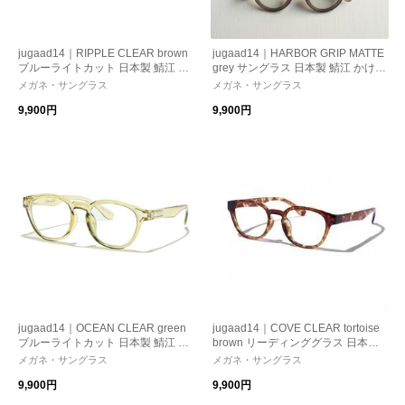
jugaad14｜RIPPLE CLEAR brown
jugaad14｜HARBOR GRIP MATTE
ブルーライトカット 日本製 鯖江 か
grey サングラス 日本製 鯖江 かけ心
け心地 ストレスフリー 機能性レ
地 ストレスフリー 機能性レンズ
メガネ・サングラス
メガネ・サングラス
ンズ 紫外線カット パソコン・スマ
紫外線カット 偏光調光 母の日 ギフ
9,900円
9,900円
ホ向け 母の日 ギフト
ト
jugaad14｜OCEAN CLEAR green
jugaad14｜COVE CLEAR tortoise
ブルーライトカット 日本製 鯖江 か
brown リーディンググラス 日本製
け心地 ストレスフリー 機能性レ
鯖江 かけ心地 ストレスフリー 機
メガネ・サングラス
メガネ・サングラス
ンズ 紫外線カット パソコン・スマ
能性レンズ 紫外線カット 老眼鏡
9,900円
9,900円
ホ向け