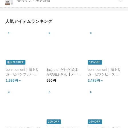
美容ケア・美容雑貨
人気アイテムランキング
最大20%OFF
10%OFF
bon moment｜湯上り
ねないこだれだ 絵本
bon moment｜湯上り
ガーゼパンツ ルーム
かや織ふきん【メール
ガーゼワンピース ル
パンツ
便可】
ームワンピース
1,936円～
550円
2,475円～
20%OFF
30%OFF