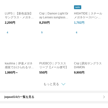
sale
LUPS｜【新色追加】
Ciqi｜Damon Light Gr
HIGHTIDE｜スチール
サングラス・メガネケ
ay Lenses sunglasses
メガネケース/ペンケ
ース【夏小物】 トラ
サングラス デイモン
ース
2,200円
8,250円
1,782円
ベルグッズ
kauliina｜伊達メガネ
PUEBCO｜グラスス
Ciqi | 調光サングラス
感覚でかけられる UV
リーブ【メール便可】
DAMON
カット クリアレンズ
1,980円～
550円
9,900円
サングラス 調光
もっと見る
jugaad14の一覧を見る