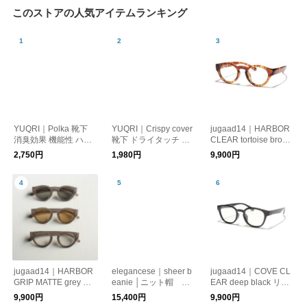
このストアの人気アイテムランキング
YUQRI｜Polka 靴下
YUQRI｜Crispy cover
jugaad14｜HARBOR
消臭効果 機能性 ハイ
靴下 ドライタッチ 蒸
CLEAR tortoise brown
スペック 蒸れない
れない靴下 サマーソ
リーディンググラス
2,750円
1,980円
9,900円
ックス リラックス 消
老眼鏡 べっ甲 日本製
臭効果 機能性 ハイス
鯖江 かけ心地 機能
ペック【母の日】
性レンズ 紫外線カッ
ト 老眼鏡
jugaad14｜HARBOR
elegancese｜sheer b
jugaad14｜COVE CL
GRIP MATTE grey サ
eanie │ニット帽 帽
EAR deep black リー
ングラス 日本製 鯖江
子 カシミヤ
ディンググラス 日本
9,900円
15,400円
9,900円
かけ心地 ストレスフ
製 鯖江 かけ心地 ス