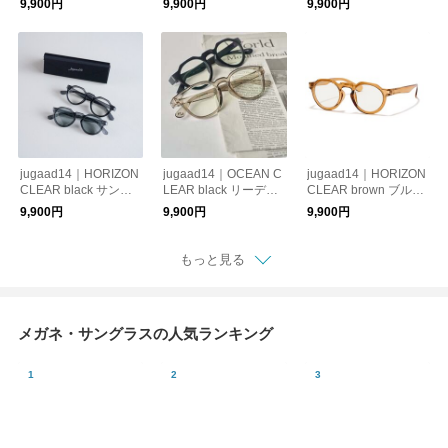
9,900円
9,900円
9,900円
地 ストレスフリー
鯖江 かけ心地 スト
ストレスフリー 機能
機能性レンズ 紫外線
レスフリー 機能性レ
性レンズ 紫外線カッ
カット 偏光調光
ンズ 紫外線カット 老
ト 老眼鏡 母の日 ギフ
眼鏡 母の日 ギフト
ト
jugaad14｜HORIZON
jugaad14｜OCEAN C
jugaad14｜HORIZON
CLEAR black サング
LEAR black リーディ
CLEAR brown ブルー
ラス 日本製 鯖江 かけ
ンググラス 日本製 鯖
ライトカット 日本製
9,900円
9,900円
9,900円
心地 ストレスフリー
江 かけ心地 ストレ
鯖江 かけ心地 スト
機能性レンズ 紫外線
スフリー 機能性レン
レスフリー 機能性レ
カット 偏光調光
ズ 紫外線カット 老眼
ンズ 紫外線カット パ
もっと見る
鏡 母の日 ギフト
ソコン・スマホ向け
メガネ・サングラスの人気ランキング