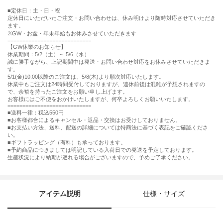
定休日：土・日・祝
定休日にいただいたご注文・お問い合わせは、休み明けより随時対応させていただき
ます。
※GW・お盆・年末年始もお休みさせていただきます
============================
【GW休業のお知らせ】
休業期間：5/2（土）～ 5/6（水）
誠に勝手ながら、上記期間中は発送・お問い合わせ対応をお休みさせていただきま
す。
5/1(金)10:00以降のご注文は、5/8(木)より順次対応いたします。
休業中もご注文は24時間受付しておりますが、連休前後は混雑が予想されますの
で、余裕を持ったご注文をお願い申し上げます。
お客様にはご不便をおかけいたしますが、何卒よろしくお願いいたします。
============================
■送料一律：税込550円
■お客様都合によるキャンセル・返品・交換はお受けしておりません。
■お支払い方法、送料、配送の詳細については特商法に基づく表記をご確認くださ
い。
■ギフトラッピング（有料）も承っております。
■予約商品につきましては明記している入荷日での発送を予定しております。
生産状況により納期が遅れる場合がございますので、予めご了承ください。
アイテム説明
仕様・サイズ