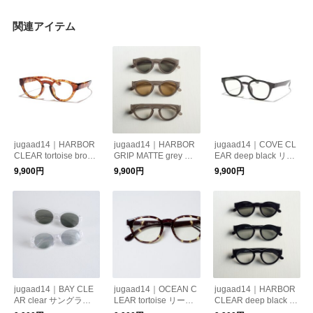
関連アイテム
jugaad14｜HARBOR
jugaad14｜HARBOR
jugaad14｜COVE CL
CLEAR tortoise brown
GRIP MATTE grey サ
EAR deep black リー
リーディンググラス
ングラス 日本製 鯖江
ディンググラス 日本
9,900円
9,900円
9,900円
老眼鏡 べっ甲 日本製
かけ心地 ストレスフ
製 鯖江 かけ心地 ス
鯖江 かけ心地 機能
リー 機能性レンズ 紫
トレスフリー 機能性
性レンズ 紫外線カッ
外線カット 偏光調光
レンズ 紫外線カット
ト 老眼鏡
母の日 ギフト
老眼鏡
jugaad14｜BAY CLE
jugaad14｜OCEAN C
jugaad14｜HARBOR
AR clear サングラス
LEAR tortoise リーデ
CLEAR deep black 日
日本製 鯖江 かけ心
ィンググラス 日本製
本製 鯖江 かけ心地