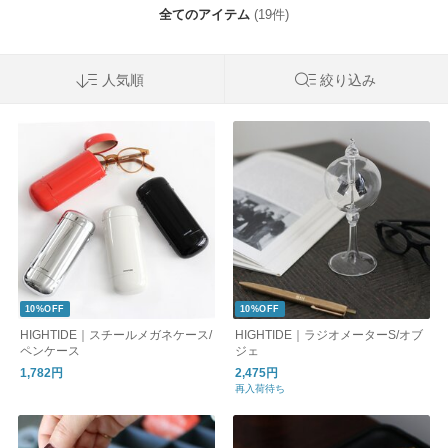
全てのアイテム
(19件)
人気順
絞り込み
10%OFF
10%OFF
HIGHTIDE｜スチールメガネケース/
HIGHTIDE｜ラジオメーターS/オブ
ペンケース
ジェ
1,782円
2,475円
再入荷待ち