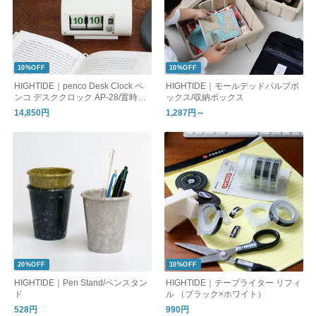
10%OFF
10%OFF
HIGHTIDE｜penco Desk Clock ペ
HIGHTIDE｜モールデッドパルプボ
ンコ デスククロック AP-28/置時計
ックス/収納ボックス
アラーム パタパタ
14,850円
1,287円～
20%OFF
10%OFF
HIGHTIDE｜Pen Stand/ペンスタン
HIGHTIDE｜テープライター リフィ
ド
ル （ブラック×ホワイト）
528円
990円