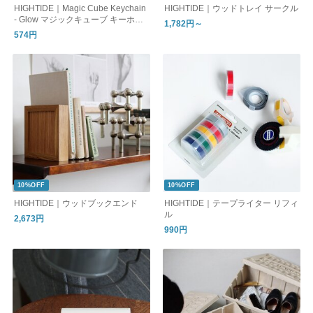
HIGHTIDE｜Magic Cube Keychain
HIGHTIDE｜ウッドトレイ サークル
- Glow マジックキューブ キーホル
1,782円～
ダー（グロー）/蓄光 パズル
574円
10%OFF
10%OFF
HIGHTIDE｜ウッドブックエンド
HIGHTIDE｜テープライター リフィ
ル
2,673円
990円