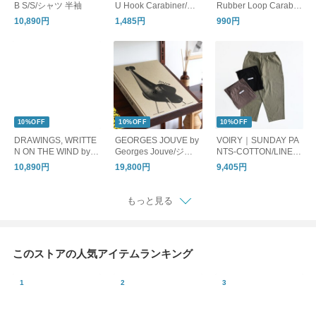
B S/S/シャツ 半袖
U Hook Carabiner/カ
Rubber Loop Carabin
ラビナ キーホルダー
er/カラビナ キーホル
10,890円
1,485円
990円
ダー
10%OFF
10%OFF
10%OFF
DRAWINGS, WRITTE
GEORGES JOUVE by
VOIRY｜SUNDAY PA
N ON THE WIND by L
Georges Jouve/ジョ
NTS-COTTON/LINEN/
awrence Weiner/アー
ルジュ・ジューヴ 作
イージーパンツ コッ
10,890円
19,800円
9,405円
トブック ローレン
品集
トン リネン
ス・ウェイナー
もっと見る
このストアの人気アイテムランキング