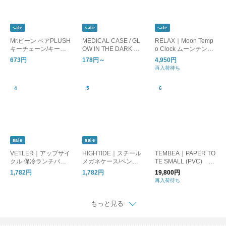
sale
sale
sale
Mr.ビーン ベアPLUSH
MEDICAL CASE / GL
RELAX｜Moon Temp
キーチェーン/キーホ
OW IN THE DARK ピ
o Clock ムーンテンポ
ルダー
ルケース 蓄光
クロック/置時計 目覚
673円
178円～
4,950円
まし時計
再入荷待ち
sale
sale
VETLER｜アップサイ
HIGHTIDE｜スチール
TEMBEA｜PAPER TO
クル 保冷ランチバッ
メガネケース/ペンケ
TE SMALL (PVC) D
グ/保冷バッグ
ース
OG-1/トートバッグ 犬
1,782円
1,782円
19,800円
再入荷待ち
もっと見る