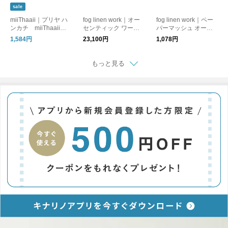
sale
miiThaaii｜プリヤ ハ
fog linen work｜オー
fog linen work｜ペー
ンカチ miiThaaii
センティック ワーク
パーマッシュ オーナ
ミーターイー
シャツ fog linen wor
メント fog linen wor
1,584円
23,100円
1,078円
k フォグリネンワー
k フォグリネンワー
ク
ク
もっと見る