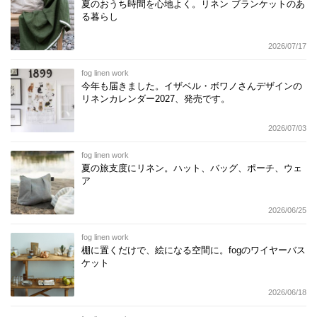
夏のおうち時間を心地よく。リネン ブランケットのあ
る暮らし
2026/07/17
fog linen work
今年も届きました。イザベル・ボワノさんデザインの
リネンカレンダー2027、発売です。
2026/07/03
fog linen work
夏の旅支度にリネン。ハット、バッグ、ポーチ、ウェ
ア
2026/06/25
fog linen work
棚に置くだけで、絵になる空間に。fogのワイヤーバス
ケット
2026/06/18