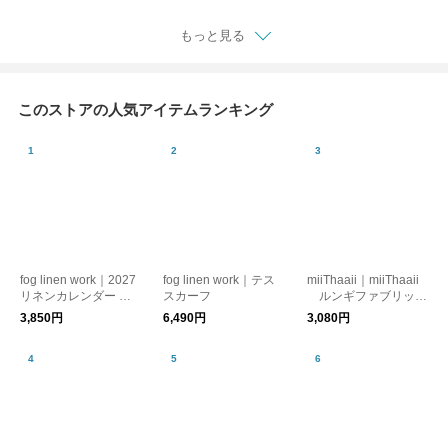
もっと見る
このストアの人気アイテムランキング
fog linen work｜2027
fog linen work｜テス
miiThaaii｜miiThaaii
リネンカレンダー イ
スカーフ
ルンギファブリッ
ザベルボワノ fog lin
ク カラーアソート
3,850円
6,490円
3,080円
en work フォグリネ
fog linen work フォ
ンワーク
グリネンワーク