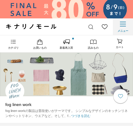
メニュー
カート
カテゴリ
お買いもの
新着再入荷
読みもの
fog linen work
fog linen workの製品は普段使いがテーマです。 シンプルなデザインのキッチンリネ
ンやベットリネン、ウエアなど。そして、f...
つづきを読む