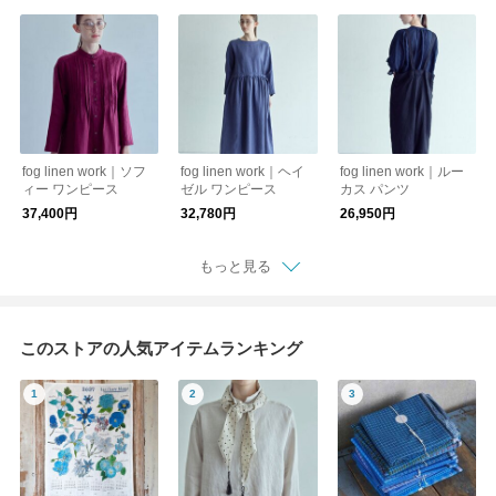
fog linen work｜ソフ
fog linen work｜ヘイ
fog linen work｜ルー
ィー ワンピース
ゼル ワンピース
カス パンツ
37,400円
32,780円
26,950円
もっと見る
このストアの人気アイテムランキング