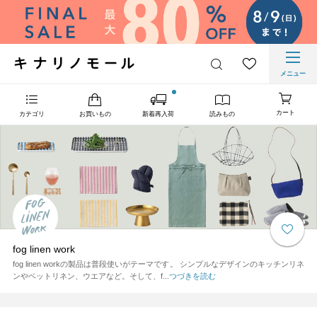
メニュー
カート
カテゴリ
お買いもの
新着再入荷
読みもの
fog linen work
fog linen workの製品は普段使いがテーマです。 シンプルなデザインのキッチンリネ
ンやベットリネン、ウエアなど。そして、f...
つづきを読む