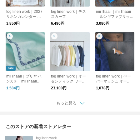
fog linen work｜2027
fog linen work｜テス
miiThaaii｜miiThaaii
リネンカレンダー イ
スカーフ
ルンギファブリッ
ザベルボワノ fog lin
ク カラーアソート
3,850円
6,490円
3,080円
en work フォグリネ
fog linen work フォ
ンワーク
グリネンワーク
sale
miiThaaii｜プリヤ ハ
fog linen work｜オー
fog linen work｜ペー
ンカチ miiThaaii
センティック ワーク
パーマッシュ オーナ
ミーターイー
シャツ fog linen wor
メント fog linen wor
1,584円
23,100円
1,078円
k フォグリネンワー
k フォグリネンワー
ク
ク
もっと見る
このストアの新着ストアレター
fog linen work