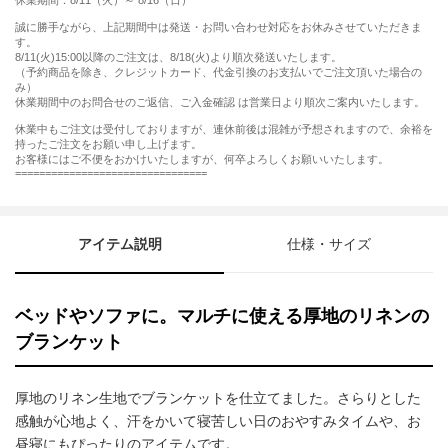
休業期間：8/11（火）～ 8/16（日）
誠に勝手ながら、上記期間中は発送・お問い合わせ対応をお休みさせていただきま
す。
8/11(火)15:00以降のご注文は、8/18(火)より順次発送いたします。
（予約商品を除き、クレジットカード、代金引換のお支払いでご注文頂いた場合の
み）
休業期間中のお問合せのご返信、ご入金確認 は営業日より順次ご案内いたします。
休業中もご注文は受付しておりますが、連休前後は混雑が予想されますので、余裕を
持ったご注文をお願い申し上げます。
お客様にはご不便をおかけいたしますが、何卒よろしくお願いいたします。
================================
アイテム説明
仕様・サイズ
ベッドやソファに。マルチに使える厚地のリネンの
ブランケット
厚地のリネン生地でブランケットを仕立てました。さらりとした
感触が心地よく、汗をかいて寝苦しい日のおやすみタイムや、お
昼寝にもぴったりのアイテムです。