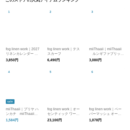
fog linen work｜2027
fog linen work｜テス
miiThaaii｜miiThaaii
リネンカレンダー イ
スカーフ
ルンギファブリッ
ザベルボワノ fog lin
ク カラーアソート
3,850円
6,490円
3,080円
en work フォグリネ
fog linen work フォ
ンワーク
グリネンワーク
sale
miiThaaii｜プリヤ ハ
fog linen work｜オー
fog linen work｜ペー
ンカチ miiThaaii
センティック ワーク
パーマッシュ オーナ
ミーターイー
シャツ fog linen wor
メント fog linen wor
1,584円
23,100円
1,078円
k フォグリネンワー
k フォグリネンワー
ク
ク