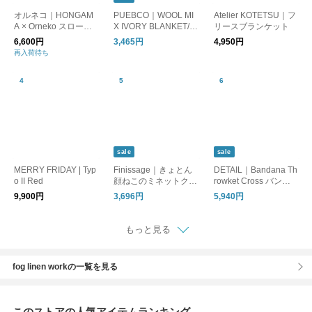
オルネコ｜HONGAM
PUEBCO｜WOOL MI
Atelier KOTETSU｜フ
A × Orneko スローケ
X IVORY BLANKET/ブ
リースブランケット
ット
ランケット
6,600円
3,465円
4,950円
再入荷待ち
sale
sale
MERRY FRIDAY | Typ
Finissage｜きょとん
DETAIL｜Bandana Th
o II Red
顔ねこのミネットクッ
rowket Cross バンダ
ションブランケット
ナ スローケット クロ
9,900円
3,696円
5,940円
[ギフト]
ス/ブランケット ラグ
もっと見る
fog linen workの一覧を見る
このストアの人気アイテムランキング