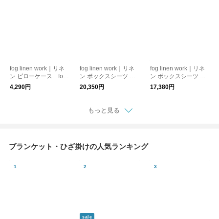
fog linen work｜リネ
fog linen work｜リネ
fog linen work｜リネ
ン ピローケース fog
ン ボックスシーツ セ
ン ボックスシーツ シ
linen work フォグリ
ミダブル fog linen w
ングル fog linen wor
4,290円
20,350円
17,380円
ネンワーク
ork フォグリネンワ
k フォグリネンワー
ーク
ク
もっと見る
ブランケット・ひざ掛けの人気ランキング
sale