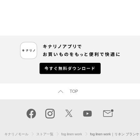
TOP
キナリノモール
ストア一覧
fog linen work
fog linen work｜リネン ブラ