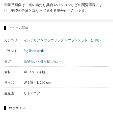
※商品画像は、光の当たり具合やパソコンなどの閲覧環境によ
り、実際の色味と異なって見える場合がございます。
アイテム詳細
カテゴリ
インテリア
>
ファブリック
>
ブランケット・ひざ掛け
ブランド
fog linen work
タグ
新築祝い・引っ越し祝い
素材
麻100%（厚地）
サイズ
W 145 × L 200 cm
生産国
リトアニア
色とサイズ