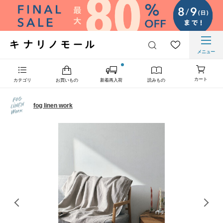
メニュー
カート
カテゴリ
お買いもの
新着再入荷
読みもの
fog linen work