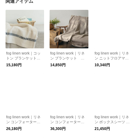
関連アイテム
fog linen work｜コッ
fog linen work｜リネ
fog linen work｜リネ
トン ブランケット fo
ン ブランケット ガ
ン ニットフロアマッ
g linen work フォグ
ーゼ地 fog linen wor
ト fog linen work
15,180円
14,850円
10,340円
リネンワーク
k フォグリネンワー
フォグリネンワーク
ク
fog linen work｜リネ
fog linen work｜リネ
fog linen work｜リネ
ン コンフォーターケ
ン コンフォーターケ
ン ボックスシーツ ダ
ース シングル fog lin
ース ダブル fog line
ブル fog linen work
26,180円
36,300円
21,450円
en work フォグリネ
n work フォグリネン
フォグリネンワーク
ンワーク
ワーク