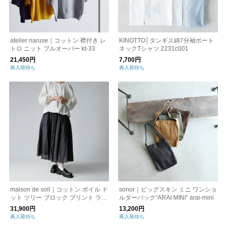
atelier naruse｜コットン 襟付き レ
KINOTTO│タンギス綿7分袖ボート
トロ ニット プルオーバー kt-33
ネックTシャツ 2231c001
21,450円
7,700円
再入荷待ち
再入荷待ち
maison de soil｜コットン ボイル ド
sonor｜ピッグスキン ミニ ワンショ
ット ツリー ブロック プリント ラジ
ルダーバック“ARAI MINI” arai-mini
ャスタン タック ギャザー スカート
31,900円
13,200円
nmds25264
再入荷待ち
再入荷待ち