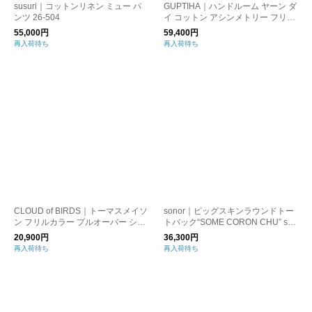
susuri｜コットンリネン ミュー パ
GUPTIHA｜ハンドルーム ヤーン ダ
ンツ 26-504
イ コットン アシンメトリー フリル
オーバー ブラウス 13101-094
55,000円
59,400円
再入荷待ち
再入荷待ち
CLOUD of BIRDS｜トーマスメイソ
sonor｜ピッグスキンラウンドトー
ン フリルカラー プルオーバー シャ
トバック“SOME CORON CHU” so
ツ cb-1195
me-coron-chu
20,900円
36,300円
再入荷待ち
再入荷待ち