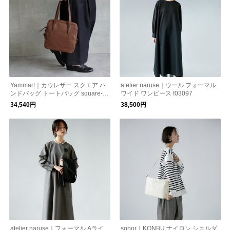
Yammart｜カウレザー スクエア ハ
atelier naruse｜ウール フォーマル
ンドバッグ トートバッグ square-h
ワイド ワンピース f03097
and-bag
34,540円
38,500円
atelier naruse｜フォーマル Aライ
sonor｜KONBU ナイロン ショルダ