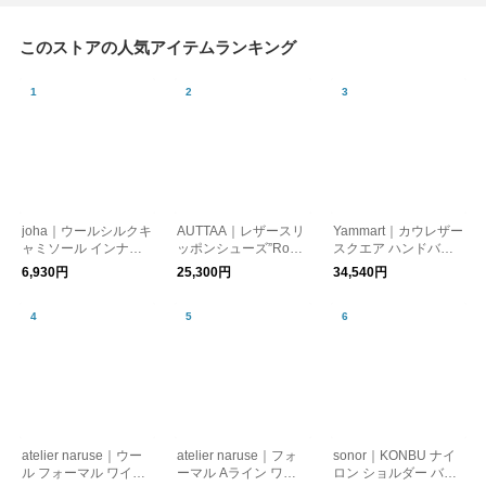
このストアの人気アイテムランキング
joha｜ウールシルクキ
AUTTAA｜レザースリ
Yammart｜カウレザー
ャミソール インナー
ッポンシューズ”Room
スクエア ハンドバッ
アンダーウェア VICT
Shoes” room-shoes
グ トートバッグ squar
6,930円
25,300円
34,540円
ORIA 72243-77690
e-hand-bag
atelier naruse｜ウー
atelier naruse｜フォ
sonor｜KONBU ナイ
ル フォーマル ワイド
ーマル Aライン ワン
ロン ショルダー バッ