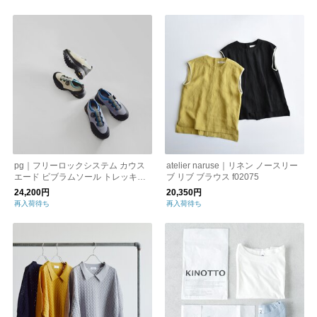
pg｜フリーロックシステム カウス
atelier naruse｜リネン ノースリー
エード ビブラムソール トレッキン
ブ リブ ブラウス f02075
グ シューズ “OLIVER” pg-0029w
24,200円
20,350円
再入荷待ち
再入荷待ち