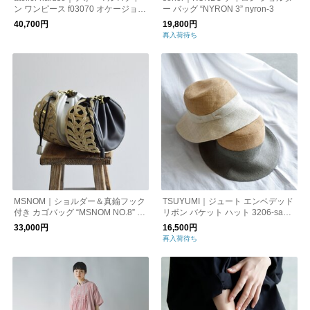
ン ワンピース f03070 オケージョン
ー バッグ “NYRON 3” nyron-3
卒業式 入学式
40,700円
19,800円
再入荷待ち
MSNOM｜ショルダー＆真鍮フック
TSUYUMI｜ジュート エンベデッド
付き カゴバッグ “MSNOM NO.8” m
リボン バケット ハット 3206-same
snom-no8 和装
1
33,000円
16,500円
再入荷待ち