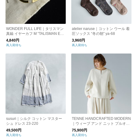
WONDER FULL LIFE｜タリスマン
atelier naruse｜コットン ウール 着
真鍮 イヤーカフ M “TALISMAN EA
圧ソックス “冬の朝” ya-68
RCUFF middle” wfl25-a35-2
4,840円
3,960円
再入荷待ち
再入荷待ち
susuri｜シルク コットン マスター
TENNE HANDCRAFTED MODERN
シュ ドレス 23-220
｜ウィーブ アンド ニット プルオー
バー “weave and knit pullover” 003
49,500円
75,900円
o
再入荷待ち
再入荷待ち