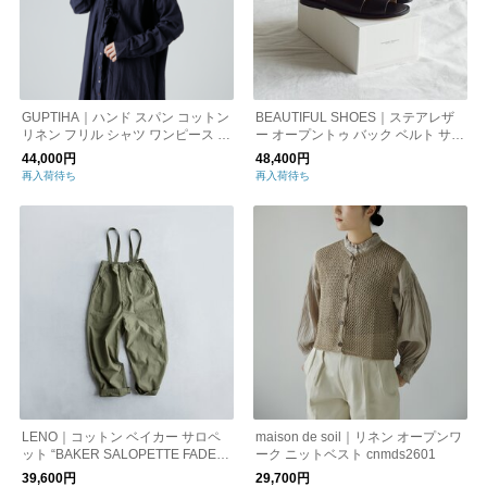
GUPTIHA｜ハンド スパン コットン
BEAUTIFUL SHOES｜ステアレザ
リネン フリル シャツ ワンピース 1
ー オープントゥ バック ベルト サン
3247-999
ダル backbeltsandals
44,000円
48,400円
再入荷待ち
再入荷待ち
LENO｜コットン ベイカー サロペ
maison de soil｜リネン オープンワ
ット “BAKER SALOPETTE FADE” l
ーク ニットベスト cnmds2601
eno-pt016
39,600円
29,700円