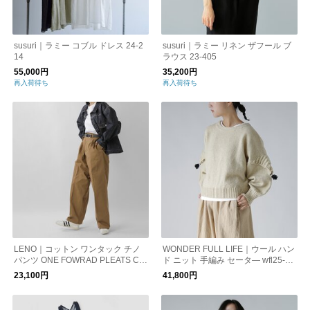
susuri｜ラミー コブル ドレス 24-2
susuri｜ラミー リネン ザフール ブ
14
ラウス 23-405
55,000円
35,200円
再入荷待ち
再入荷待ち
LENO｜コットン ワンタック チノ
WONDER FULL LIFE｜ウール ハン
パンツ ONE FOWRAD PLEATS CHI
ド ニット 手編み セータ― wfl25-s0
NO TROUSERS leno-pt008
5-7
23,100円
41,800円