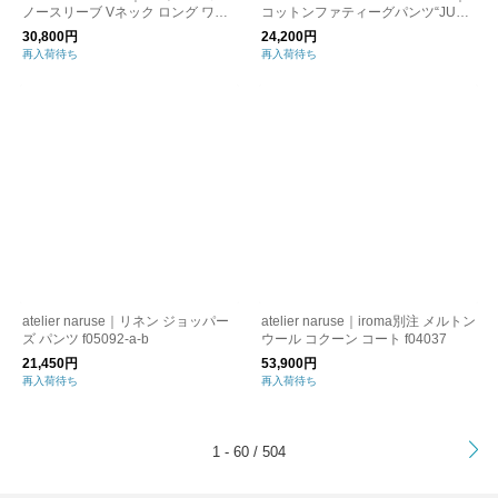
ノースリーブ Vネック ロング ワン
コットンファティーグパンツ“JUNG
ピース co-1183
LE FATIGUE 1ST” jungle-fatigue-1s
30,800円
24,200円
t
再入荷待ち
再入荷待ち
atelier naruse｜リネン ジョッパー
atelier naruse｜iroma別注 メルトン
ズ パンツ f05092-a-b
ウール コクーン コート f04037
21,450円
53,900円
再入荷待ち
再入荷待ち
>
1 - 60 / 504