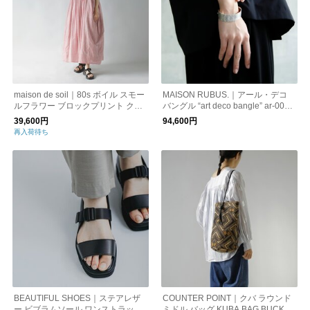
maison de soil｜80s ボイル スモー
MAISON RUBUS.｜アール・デコ
ルフラワー ブロックプリント クル
バングル “art deco bangle” ar-006-
ーネック ミニピンタック ハーフス
287
39,600円
94,600円
リーブ ドレス nmds23042
再入荷待ち
BEAUTIFUL SHOES｜ステアレザ
COUNTER POINT｜クバ ラウンド
ー ビブラムソール ワンストラップ
ミドル バッグ KUBA BAG BUCKET