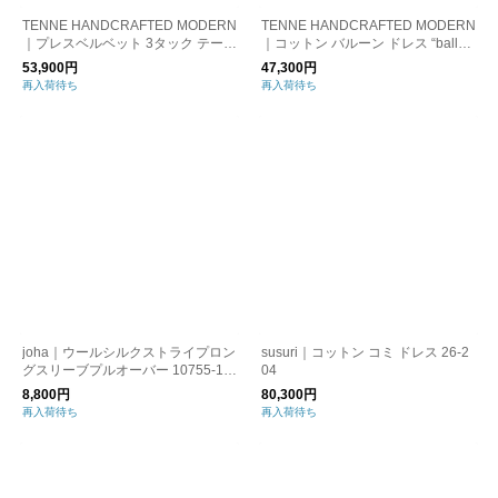
TENNE HANDCRAFTED MODERN
TENNE HANDCRAFTED MODERN
｜プレスベルベット 3タック テーパ
｜コットン バルーン ドレス “balloo
ード パンツ “3 tuck tapered pants”
n dress” 0014-same1
53,900円
47,300円
0028-same2
再入荷待ち
再入荷待ち
joha｜ウールシルクストライプロン
susuri｜コットン コミ ドレス 26-2
グスリーブプルオーバー 10755-19
04
6
8,800円
80,300円
再入荷待ち
再入荷待ち