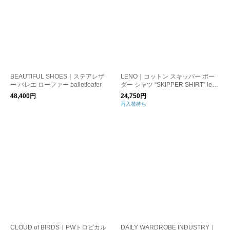
BEAUTIFUL SHOES｜ステアレザ
LENO｜コットン スキッパー ボー
ー バレエ ローファー balletloafer
ダー シャツ “SKIPPER SHIRT” leno
-cs023
48,400円
24,750円
再入荷待ち
CLOUD of BIRDS｜PWトロピカル
DAILY WARDROBE INDUSTRY｜