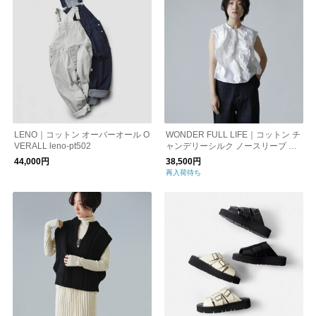
LENO｜コットン オーバーオール O
WONDER FULL LIFE｜コットン チ
VERALL leno-pt502
ャンデリーシルク ノースリーブ バ
ード ブラウス “BIRD BLOUSE” wfl2
44,000円
38,500円
5-r25
再入荷待ち