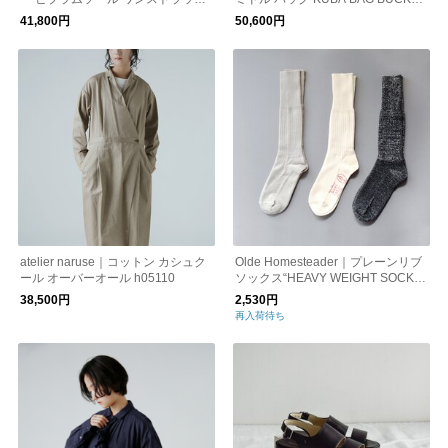
サンダル one-strap-sandals
round middle wfl26-s06-5-1
41,800円
50,600円
atelier naruse｜コットン カシュク
Olde Homesteader｜プレーンリブ
ール オーバーオール h05110
ソックス“HEAVY WEIGHT SOCKS”
靴下 hs002
38,500円
2,530円
再入荷待ち