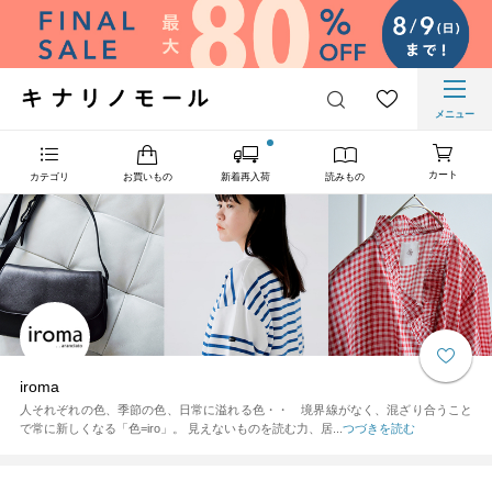
メニュー
カート
カテゴリ
お買いもの
新着再入荷
読みもの
iroma
人それぞれの色、季節の色、日常に溢れる色・・ 境界線がなく、混ざり合うこと
で常に新しくなる「色=iro」。 見えないものを読む力、居...
つづきを読む