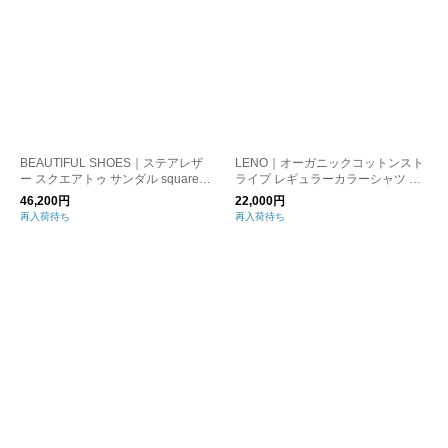
BEAUTIFUL SHOES｜ステアレザ
LENO｜オーガニックコットンスト
ー スクエアトゥ サンダル square-s
ライプ レギュラーカラーシャツ RE
andals
GULAR COLLAR SHIRTS leno-sh0
46,200円
22,000円
03
再入荷待ち
再入荷待ち