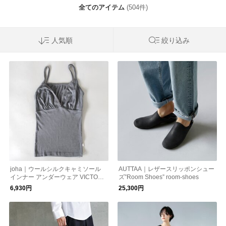
全てのアイテム
(504件)
人気順
絞り込み
joha｜ウールシルクキャミソール
AUTTAA｜レザースリッポンシュー
インナー アンダーウェア VICTORI
ズ”Room Shoes” room-shoes
A 72243-77690
6,930円
25,300円