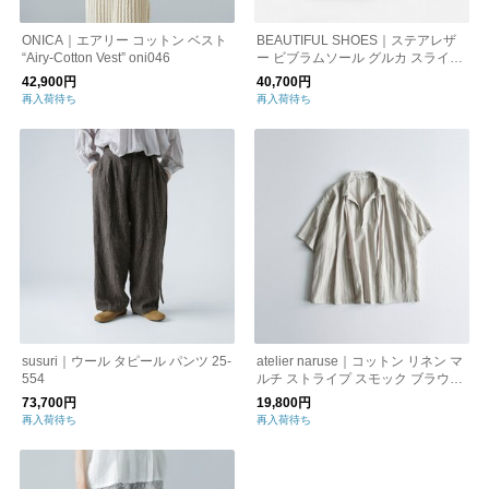
ONICA｜エアリー コットン ベスト
BEAUTIFUL SHOES｜ステアレザ
“Airy-Cotton Vest” oni046
ー ビブラムソール グルカ スライド
サンダル gurkhasandals
42,900円
40,700円
再入荷待ち
再入荷待ち
susuri｜ウール タピール パンツ 25-
atelier naruse｜コットン リネン マ
554
ルチ ストライプ スモック ブラウス
h02060
73,700円
19,800円
再入荷待ち
再入荷待ち