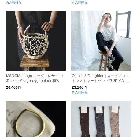
再入荷待ち
再入荷待ち
MSNOM｜kago エッグ・レザー 巾
Olde H & Daughter｜スーピマコッ
着 バッグ kago-egg-leather 和装
トンストレートパンツ“SUPIMA CO
TTON FROAT STICH DRAWERS” u
26,400円
23,100円
g003
再入荷待ち