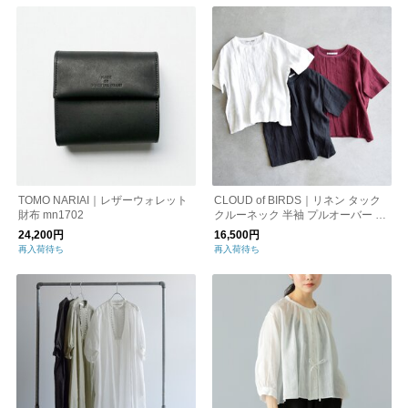
TOMO NARIAI｜レザーウォレット
CLOUD of BIRDS｜リネン タック
財布 mn1702
クルーネック 半袖 プルオーバー cc-
1189
24,200円
16,500円
再入荷待ち
再入荷待ち