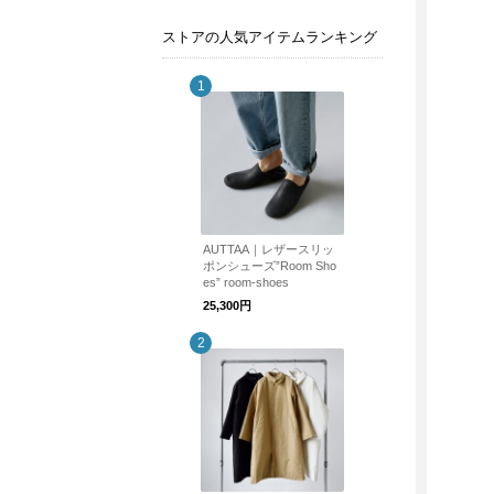
ストアの人気アイテムランキング
AUTTAA｜レザースリッ
ポンシューズ”Room Sho
es” room-shoes
25,300円