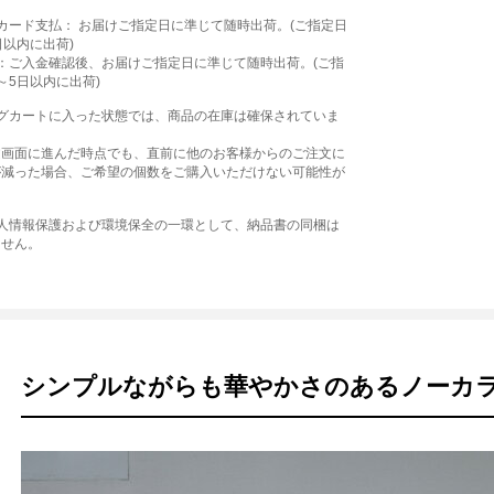
カード支払： お届けご指定日に準じて随時出荷。(ご指定日
日以内に出荷)
：ご入金確認後、お届けご指定日に準じて随時出荷。(ご指
～5日以内に出荷)
ングカートに入った状態では、商品の在庫は確保されていま
文画面に進んだ時点でも、直前に他のお客様からのご注文に
が減った場合、ご希望の個数をご購入いただけない可能性が
個人情報保護および環境保全の一環として、納品書の同梱は
ません。
シンプルながらも華やかさのあるノーカ