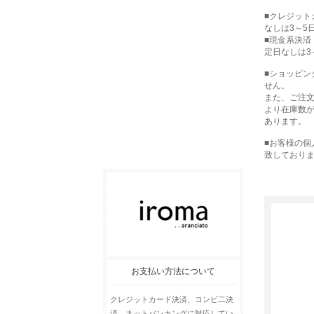
■クレジット
なしは3～5
■現金系決済
定日なしは3
■ショッピ
せん。
また、ご注
より在庫数
あります。
■お客様の
致しており
お支払い方法について
クレジットカード決済、コンビ二決
済、ネットバンキングに対応してい