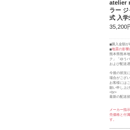
ateli
ラー ジ
式 入学
35,200
購入金額が税
地震の影響
熊本県熊本
ク」「ゆう
および配送
今後の状況
場合がござ
お客様には
願い申し上
<br>
最新の配送
メーカー指
売価格と付
す。
-----------------