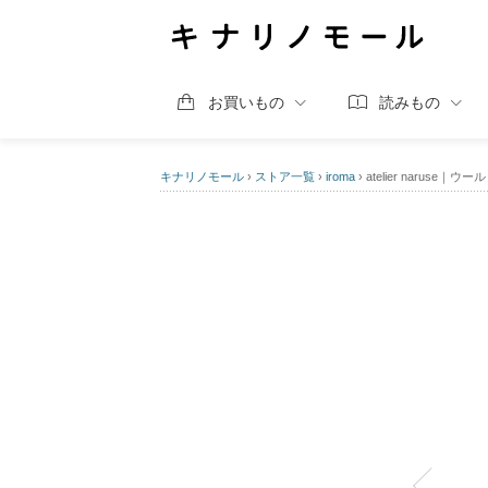
お買いもの
読みもの
キナリノモール
›
ストア一覧
›
iroma
›
atelier narus