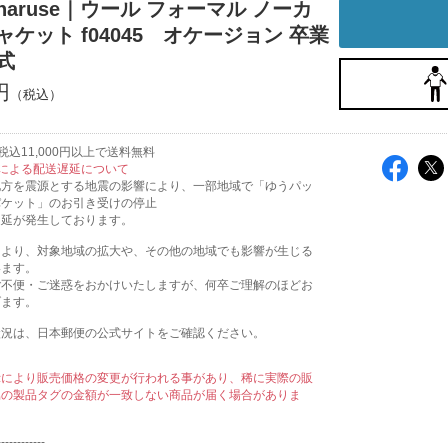
er naruse｜ウール フォーマル ノーカ
ャケット f04045 オケージョン 卒業
式
円
込11,000円以上で送料無料
による配送遅延について
地方を震源とする地震の影響により、一部地域で「ゆうパッ
パケット」のお引き受けの停止
遅延が発生しております。
により、対象地域の拡大や、その他の地域でも影響が生じる
います。
ご不便・ご迷惑をおかけいたしますが、何卒ご理解のほどお
げます。
状況は、日本郵便の公式サイトをご確認ください。
示により販売価格の変更が行われる事があり、稀に実際の販
属の製品タグの金額が一致しない商品が届く場合がありま
------------