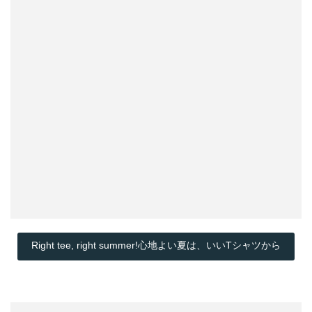
Right tee, right summer!心地よい夏は、いいTシャツから