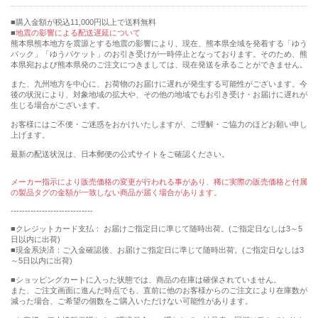
購入金額が税込11,000円以上で送料無料
地震の影響による配送遅延について
熊本県熊本地方を震源とする地震の影響により、現在、熊本県全域を発着する「ゆう
パック」「ゆうパケット」のお引き受けが一時停止となっております。そのため、熊
本県宛および熊本県発のご注文につきましては、現在発送を承ることができません。
また、九州地方を中心に、お荷物のお届けに遅れが発生する可能性がございます。今
後の状況により、対象地域の拡大や、その他の地域でもお引き受け・お届けに遅れが
生じる場合がございます。
お客様にはご不便・ご迷惑をおかけいたしますが、ご理解・ご協力のほどお願い申し
上げます。
最新の配送状況は、日本郵便の公式サイトをご確認ください。
メーカー指示により販売価格の変更が行われる事があり、稀に実際の販売価格と付属
の製品タグの金額が一致しない商品が届く場合があります。
-----------------------------
■クレジットカード支払： お届けご指定日に準じて随時出荷。(ご指定日なしは3～5
日以内に出荷)
■現金系決済：ご入金確認後、お届けご指定日に準じて随時出荷。(ご指定日なしは3
～5日以内に出荷)
■ショッピングカートに入った状態では、商品の在庫は確保されていません。
また、ご注文画面に進んだ時点でも、直前に他のお客様からのご注文により在庫数が
減った場合、ご希望の個数をご購入いただけない可能性があります。