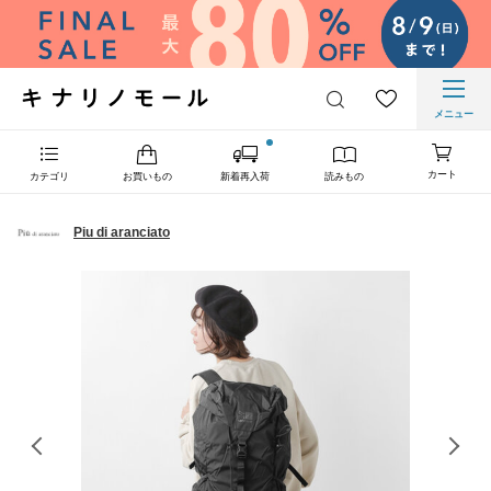
メニュー
カート
カテゴリ
お買いもの
新着再入荷
読みもの
Piu di aranciato