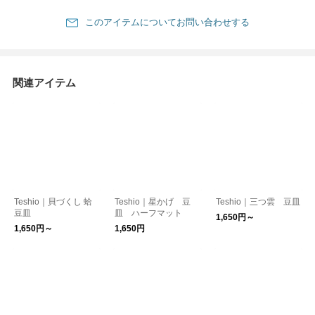
このアイテムについてお問い合わせする
関連アイテム
Teshio｜貝づくし 蛤
Teshio｜星かげ 豆
Teshio｜三つ雲 豆皿
豆皿
皿 ハーフマット
1,650円～
1,650円～
1,650円