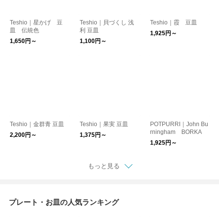
Teshio｜星かげ 豆
Teshio｜貝づくし 浅
Teshio｜霞 豆皿
皿 伝統色
利 豆皿
1,925円～
1,650円～
1,100円～
Teshio｜金群青 豆皿
Teshio｜果実 豆皿
POTPURRI｜John Bu
rningham BORKA
2,200円～
1,375円～
1,925円～
もっと見る
プレート・お皿の人気ランキング