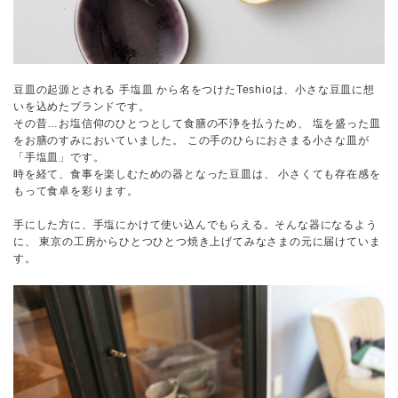
豆皿の起源とされる 手塩皿 から名をつけたTeshioは、小さな豆皿に想
いを込めたブランドです。
その昔…お塩信仰のひとつとして食膳の不浄を払うため、 塩を盛った皿
をお膳のすみにおいていました。 この手のひらにおさまる小さな皿が
「手塩皿」です。
時を経て、食事を楽しむための器となった豆皿は、 小さくても存在感を
もって食卓を彩ります。
手にした方に、手塩にかけて使い込んでもらえる。そんな器になるよう
に、 東京の工房からひとつひとつ焼き上げてみなさまの元に届けていま
す。