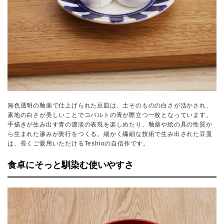
無色透明の釉薬で仕上げられた豆皿は、土そのものの白さが活かされ、
素地の白さが美しいことでコバルトの青が際立つ一枚となっています。
手描きが生み出す青の濃淡の表現を楽しめたり、釉薬や絵の具の性質か
ら生まれた滲みが奥行をつくる。細かく繊細な技術で生み出された豆皿
は、長くご愛用いただけるTeshioの自信作です。
食卓にそっと馴染む使いやすさ