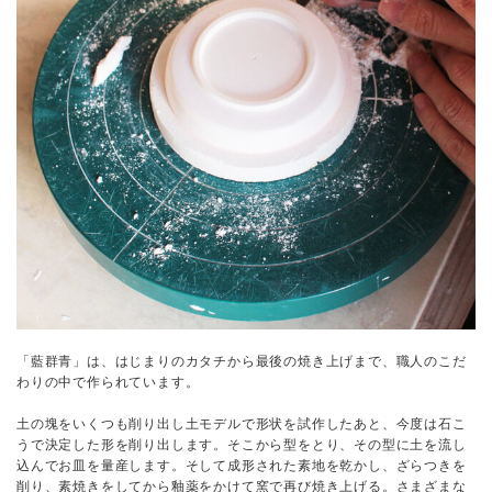
「藍群青」は、はじまりのカタチから最後の焼き上げまで、職人のこだ
わりの中で作られています。
土の塊をいくつも削り出し土モデルで形状を試作したあと、今度は石こ
うで決定した形を削り出します。そこから型をとり、その型に土を流し
込んでお皿を量産します。そして成形された素地を乾かし、ざらつきを
削り、素焼きをしてから釉薬をかけて窯で再び焼き上げる。さまざまな