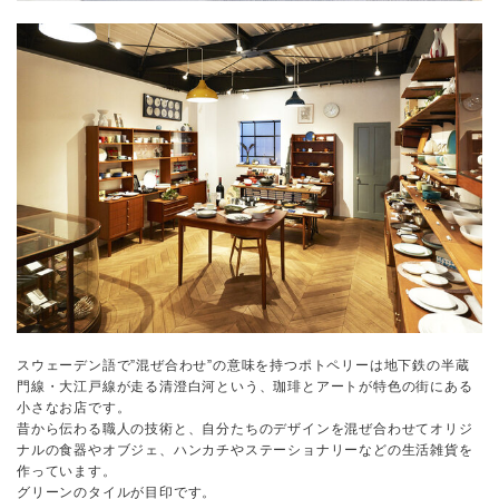
スウェーデン語で”混ぜ合わせ”の意味を持つポトペリーは地下鉄の半蔵
門線・大江戸線が走る清澄白河という、珈琲とアートが特色の街にある
小さなお店です。
昔から伝わる職人の技術と、自分たちのデザインを混ぜ合わせてオリジ
ナルの食器やオブジェ、ハンカチやステーショナリーなどの生活雑貨を
作っています。
グリーンのタイルが目印です。