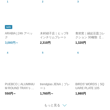
sale
ARABIA | 24h アベッ
木村硝子店｜ヒップ8
青郊窯｜縁起豆皿コレ
ク
インチリムプレート
クション 30種類 【九
谷焼・和食器】【ギフ
3,080円～
2,310円
1,320円
ト】【パンダ柄】
PUEBCO｜ALUMINIU
trendglas JENA｜プレ
BIRDS' WORDS｜SQ
M ROUND TRAY/トレ
ート
UARE PLATE 105
イ プレート アルミ
550円～
1,760円～
1,980円
もっと見る