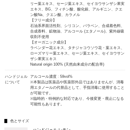
リー葉エキス、セージ葉エキス、セイヨウサンザシ果実
エキス、BG、フィチン酸、酸化銀、アルギニン、クエ
ン酸Na、クエン酸、カラメル
【フリー成分】
石油系界面活性剤、シリコン、パラベン、合成着色料、
合成香料、鉱物油、アルコール (エタノール)、紫外線吸
収剤不使用
【オーガニック成分】
ラベンダー花エキス、タチジャコウソウ花・葉エキス、
ローズマリー葉エキス、セージ葉エキス、セイヨウサン
ザシ果実エキス
Natural origin 100% (天然由来成分の配合率)
ハンドジェル
アルコール濃度 : 59vol%
について
※本製品は医薬品や医薬部外品ではありませんが、消毒
用エタノールの代替品として、手指消毒に使用すること
が可能です。
※臨時的・特例的な対応であり、今後変更・廃止になる
可能性もあります。
色とサイズ
ハンドジェル レモン