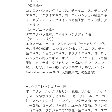
・ローズ
【保湿成分】
コシロノセンダングサエキス、チャ葉エキス、チョウジ
エキス、ドクダミエキス、ヨーロッパシラカバ樹皮エキ
ス、オプンチアフィクスインジカ種子油、カノラ油、グ
リセリン
【オーガニック成分】
ダマスクバラ花水、ニオイテンジクアオイ油
【ナチュラル成分】
エタノール、水、α－グルカンオリゴサッカリド、グリ
チルリチン酸2K、コシロノセンダングサエキス、チャ
葉エキス、チョウジエキス、ドクダミエキス、ヨーロッ
パシラカバ樹皮エキス、オプンチアフィクスインジカ種
子油、カノラ油、グリセリン、水添レシチン、クエン
酸、ポリソルベート60、イソステアリン酸ソルビタン
Natural origin over 97% (天然由来成分の配合率)
■マウスフレッシュナー HM
水、エタノール、グリセリン、乳糖、ソルビトール、ミ
リスチン酸ポリグリセリル-10、キシリトール、ハッカ
油、スペアミント油、インドレモングラス油、ティーツ
リー葉油、ローズマリー葉油、ユーカリ葉油、ラベンダ
ー花エキス、タチジャコウソウ花・葉エキス、ローズマ