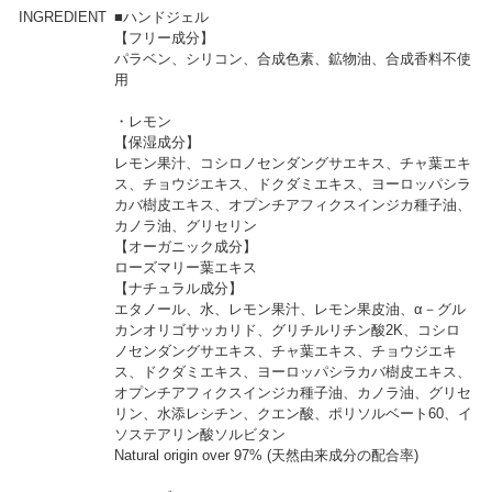
INGREDIENT
■ハンドジェル
【フリー成分】
パラベン、シリコン、合成色素、鉱物油、合成香料不使
用
・レモン
【保湿成分】
レモン果汁、コシロノセンダングサエキス、チャ葉エキ
ス、チョウジエキス、ドクダミエキス、ヨーロッパシラ
カバ樹皮エキス、オプンチアフィクスインジカ種子油、
カノラ油、グリセリン
【オーガニック成分】
ローズマリー葉エキス
【ナチュラル成分】
エタノール、水、レモン果汁、レモン果皮油、α－グル
カンオリゴサッカリド、グリチルリチン酸2K、コシロ
ノセンダングサエキス、チャ葉エキス、チョウジエキ
ス、ドクダミエキス、ヨーロッパシラカバ樹皮エキス、
オプンチアフィクスインジカ種子油、カノラ油、グリセ
リン、水添レシチン、クエン酸、ポリソルベート60、イ
ソステアリン酸ソルビタン
Natural origin over 97% (天然由来成分の配合率)