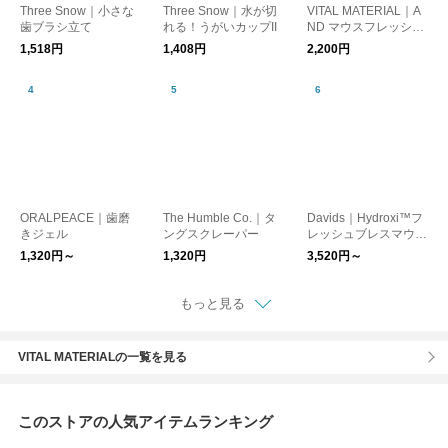
Three Snow｜小さな
Three Snow｜水が切
VITAL MATERIAL｜A
歯ブラシ立て
れる！うがいカップII
ND マウスフレッシュ
ナー HM
1,518円
1,408円
2,200円
ORALPEACE｜歯磨
The Humble Co.｜タ
Davids｜Hydroxi™フ
きジェル
ングスクレーパー
レッシュブレスマウス
ウォッシュ
1,320円～
1,320円
3,520円～
もっと見る
VITAL MATERIALの一覧を見る
このストアの人気アイテムランキング