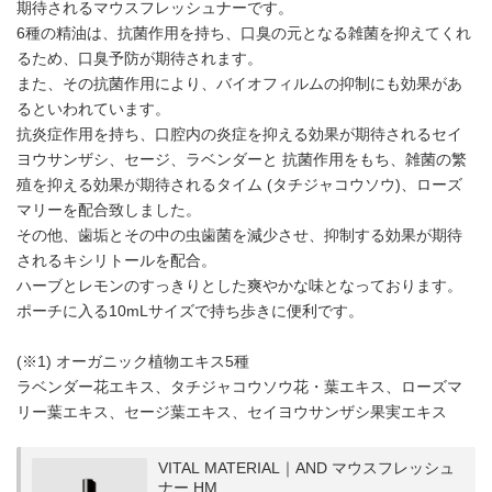
期待されるマウスフレッシュナーです。
6種の精油は、抗菌作用を持ち、口臭の元となる雑菌を抑えてくれ
るため、口臭予防が期待されます。
また、その抗菌作用により、バイオフィルムの抑制にも効果があ
るといわれています。
抗炎症作用を持ち、口腔内の炎症を抑える効果が期待されるセイ
ヨウサンザシ、セージ、ラベンダーと 抗菌作用をもち、雑菌の繁
殖を抑える効果が期待されるタイム (タチジャコウソウ)、ローズ
マリーを配合致しました。
その他、歯垢とその中の虫歯菌を減少させ、抑制する効果が期待
されるキシリトールを配合。
ハーブとレモンのすっきりとした爽やかな味となっております。
ポーチに入る10mLサイズで持ち歩きに便利です。
(※1) オーガニック植物エキス5種
ラベンダー花エキス、タチジャコウソウ花・葉エキス、ローズマ
リー葉エキス、セージ葉エキス、セイヨウサンザシ果実エキス
VITAL MATERIAL｜AND マウスフレッシュ
ナー HM