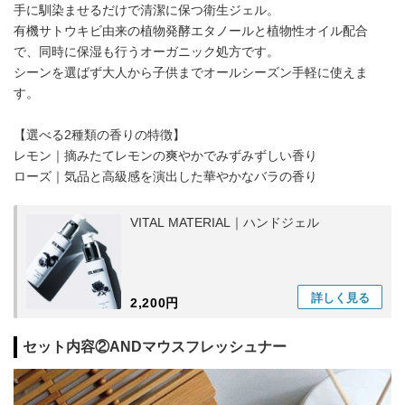
手に馴染ませるだけで清潔に保つ衛生ジェル。
有機サトウキビ由来の植物発酵エタノールと植物性オイル配合
で、同時に保湿も行うオーガニック処方です。
シーンを選ばず大人から子供までオールシーズン手軽に使えま
す。
【選べる2種類の香りの特徴】
レモン｜摘みたてレモンの爽やかでみずみずしい香り
ローズ｜気品と高級感を演出した華やかなバラの香り
VITAL MATERIAL｜ハンドジェル
詳しく
見る
2,200円
セット内容②ANDマウスフレッシュナー