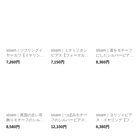
sisam｜ツブリングイ
sisam｜ミナミノホシ
sisam｜道をモチーフ
ヤーカフ【イヤリン
ピアス【フォーマル】
にしたシルバーピア
グ・ピアス】【フォー
【ギフトおすすめ】
ス・イヤリング【ギフ
7,260円
7,150円
8,360円
マル】【ギフトおすす
トおすすめ】【フォー
め】
マル】【手仕事】/ジ
ャランピアス・イヤリ
ング
sisam｜異国の古い耳
sisam｜つぼみモチー
sisam｜ヨリソイピア
飾りモチーフのシルバ
フのシルバーピアス・
ス・イヤリング【フォ
ーイヤーカフ【ギフト
イヤリング【フォーマ
ーマル】【ギフトおす
8,580円
12,100円
6,380円
おすすめ】【ピアス・
ル】【ギフトおすす
すめ】
イヤリング】【フォー
め】【手仕事】/ツボ