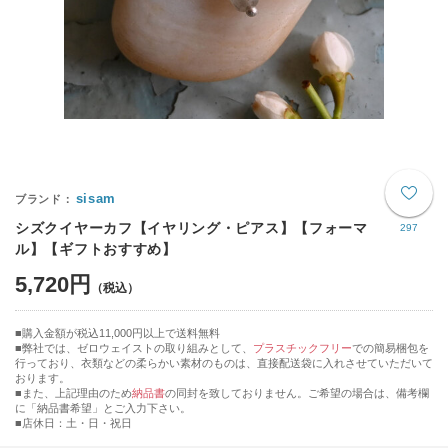
sisam
シズクイヤーカフ【イヤリング・ピアス】【フォーマ
297
ル】【ギフトおすすめ】
5,720円
購入金額が税込11,000円以上で送料無料
弊社では、ゼロウェイストの取り組みとして、
プラスチックフリー
での簡易梱包を
行っており、衣類などの柔らかい素材のものは、直接配送袋に入れさせていただいて
おります。
■また、上記理由のため
納品書
の同封を致しておりません。ご希望の場合は、備考欄
に「納品書希望」とご入力下さい。
■店休日：土・日・祝日