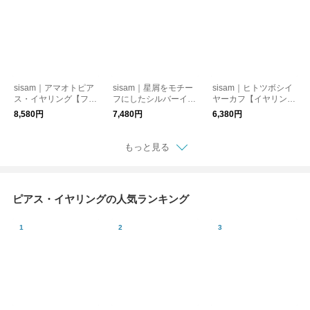
マル】/クノイヤーカ
ミピアス・イヤリング
フ
sisam｜アマオトピア
sisam｜星屑をモチー
sisam｜ヒトツボシイ
ス・イヤリング【フォ
フにしたシルバーイヤ
ヤーカフ【イヤリン
ーマル】【ギフトおす
ーカフ【イヤリング・
グ・ピアス】【ギフト
8,580円
7,480円
6,380円
すめ】
ピアス】【フォーマ
おすすめ】
ル】【ギフトおすす
め】/ホシクズイヤー
もっと見る
カフ
ピアス・イヤリングの人気ランキング