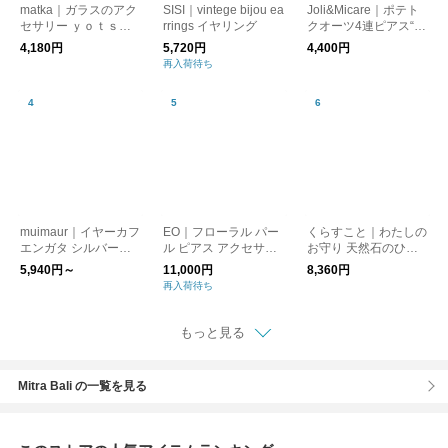
matka｜ガラスのアク
SISI｜vintege bijou ea
Joli&Micare｜ポテト
セサリー ｙｏｔｓｕ
rrings イヤリング
クオーツ4連ピアス“po
（ヨツ）【ピアス・イ
tato quartz” poq0204-
4,180円
5,720円
4,400円
ヤリング】【プレゼン
yn
再入荷待ち
ト】【母の日】
muimaur｜イヤーカフ
EO｜フローラル パー
くらすこと｜わたしの
エンガタ シルバー
ル ピアス アクセサリ
お守り 天然石のひと
［ギフト/贈り物］
ー Floral Pearl Pierce
粒ピアス［ギフト/贈
5,940円～
11,000円
8,360円
EO26AW-28 イオ
り物］
再入荷待ち
もっと見る
Mitra Bali の一覧を見る