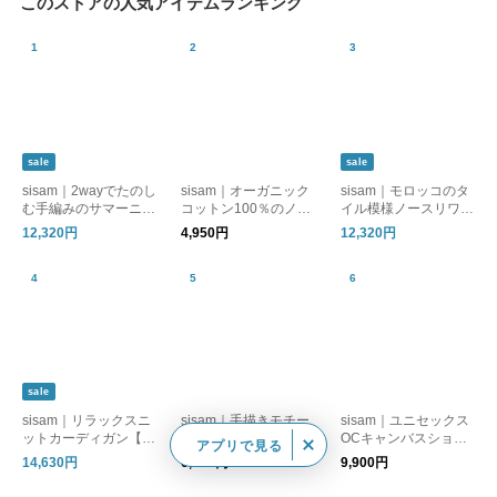
このストアの人気アイテムランキング
sale
sale
sisam｜2wayでたのし
sisam｜オーガニック
sisam｜モロッコのタ
む手編みのサマーニッ
コットン100％のノー
イル模様ノースリワン
ト【半袖】【透かし編
スリーブトップ【イン
ピース【ノースリー
12,320円
4,950円
12,320円
み】【天然素材】/2w
ナー使い】【タンクト
ブ】【涼しいロング
ayリラックスプルオー
ップ】/OCノースリー
丈】【オーガニックコ
バー
ブトップ
ットン】/ OCタイルノ
ースリワンピース
sale
sisam｜リラックスニ
sisam｜手描きモチー
sisam｜ユニセックス
ットカーディガン【手
フの揺れるピアス・イ
OCキャンバスショル
アプリで見る
編み】【羽織り】【ウ
ヤリング【手仕事】
ダーバッグ【ギフトお
14,630円
6,380円
9,900円
ール】
【真鍮】 / テガキリン
すすめ】【オーガニッ
グピアス・テガキリン
クコットン】