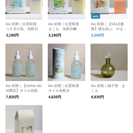
sale
kiu 祈雨｜出雲和漢
kiu 祈雨｜出雲和漢
kiu 祈雨｜【SALE価
うさぎの塩 化粧石鹸
まこも 化粧石鹸
格】縁を結ぶ やまも
「清」
「禊」
も化粧石鹸「縁」（洗
3,190円
3,190円
2,200円
顔石鹸）
kiu 祈雨｜【online sto
kiu 祈雨｜出雲和漢
kiu 祈雨｜硝子壜 ま
re限定】オイル化粧水
オイル化粧水
こも
２本セット（箱なし）
7,920円
4,620円
6,930円
＋ローションマスクプ
レゼント