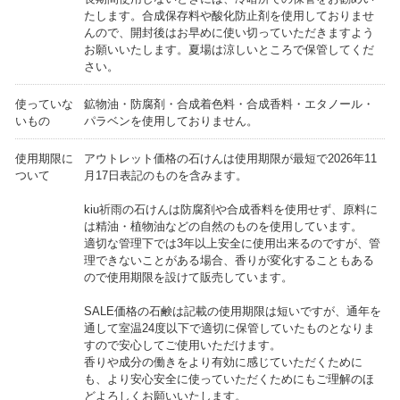
たします。合成保存料や酸化防止剤を使用しておりませ
んので、開封後はお早めに使い切っていただきますよう
お願いいたします。夏場は涼しいところで保管してくだ
さい。
使っていな
鉱物油・防腐剤・合成着色料・合成香料・エタノール・
いもの
パラベンを使用しておりません。
使用期限に
アウトレット価格の石けんは使用期限が最短で2026年11
ついて
月17日表記のものを含みます。
kiu祈雨の石けんは防腐剤や合成香料を使用せず、原料に
は精油・植物油などの自然のものを使用しています。
適切な管理下では3年以上安全に使用出来るのですが、管
理できないことがある場合、香りが変化することもある
ので使用期限を設けて販売しています。
SALE価格の石鹸は記載の使用期限は短いですが、通年を
通して室温24度以下で適切に保管していたものとなりま
すので安心してご使用いただけます。
香りや成分の働きをより有効に感じていただくために
も、より安心安全に使っていただくためにもご理解のほ
どよろしくお願いいたします。