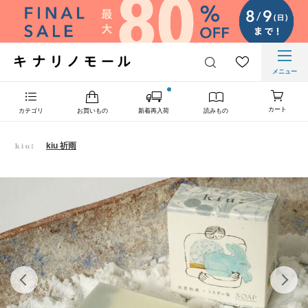
メニュー
カート
カテゴリ
お買いもの
新着再入荷
読みもの
kiu 祈雨