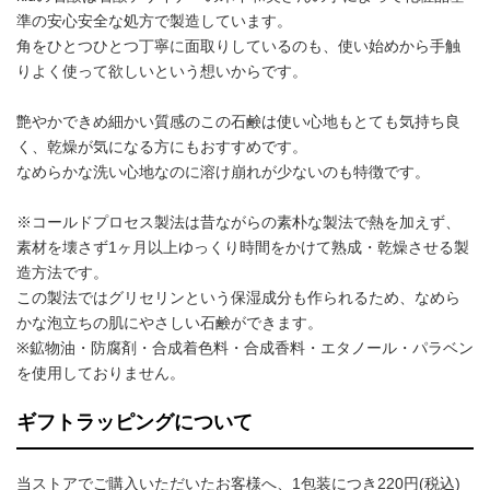
準の安心安全な処方で製造しています。
角をひとつひとつ丁寧に面取りしているのも、使い始めから手触
りよく使って欲しいという想いからです。
艶やかできめ細かい質感のこの石鹸は使い心地もとても気持ち良
く、乾燥が気になる方にもおすすめです。
なめらかな洗い心地なのに溶け崩れが少ないのも特徴です。
※コールドプロセス製法は昔ながらの素朴な製法で熱を加えず、
素材を壊さず1ヶ月以上ゆっくり時間をかけて熟成・乾燥させる製
造方法です。
この製法ではグリセリンという保湿成分も作られるため、なめら
かな泡立ちの肌にやさしい石鹸ができます。
※鉱物油・防腐剤・合成着色料・合成香料・エタノール・パラベン
を使用しておりません。
ギフトラッピングについて
当ストアでご購入いただいたお客様へ、1包装につき220円(税込)