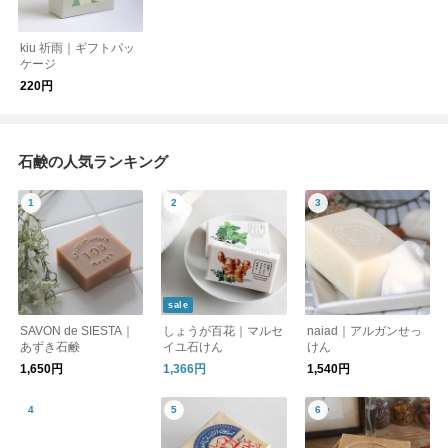
kiu 祈雨｜ギフトパッ
ケージ
220円
石鹸の人気ランキング
sale
SAVON de SIESTA｜
しょうが百花｜マルセ
naiad｜アルガンせっ
あずき石鹸
イユ石けん
けん
1,650円
1,366円
1,540円