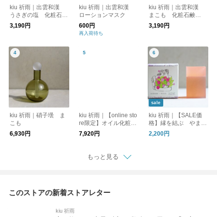
kiu 祈雨｜出雲和漢
kiu 祈雨｜出雲和漢
kiu 祈雨｜出雲和漢
うさぎの塩 化粧石鹸
ローションマスク
まこも 化粧石鹸
「清」
「禊」
3,190円
600円
3,190円
再入荷待ち
sale
kiu 祈雨｜硝子壜 ま
kiu 祈雨｜【online sto
kiu 祈雨｜【SALE価
こも
re限定】オイル化粧水
格】縁を結ぶ やまも
２本セット（箱なし）
も化粧石鹸「縁」（洗
6,930円
7,920円
2,200円
＋ローションマスクプ
顔石鹸）
レゼント
もっと見る
このストアの新着ストアレター
kiu 祈雨