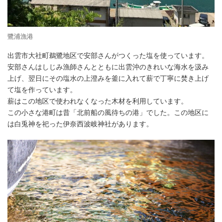
鷺浦漁港
出雲市大社町鵜鷺地区で安部さんがつくった塩を使っています。
安部さんはしじみ漁師さんとともに出雲沖のきれいな海水を汲み
上げ、翌日にその塩水の上澄みを釜に入れて薪で丁寧に焚き上げ
て塩を作っています。
薪はこの地区で使われなくなった木材を利用しています。
この小さな港町は昔「北前船の風待ちの港」でした。この地区に
は白兎神を祀った伊奈西波岐神社があります。