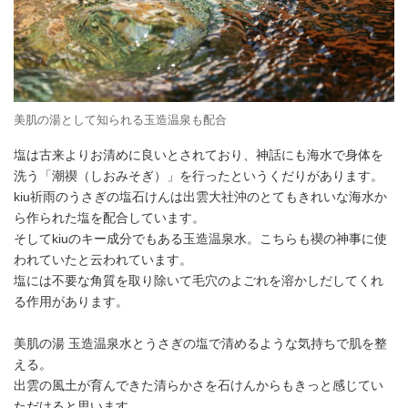
美肌の湯として知られる玉造温泉も配合
塩は古来よりお清めに良いとされており、神話にも海水で身体を
洗う「潮禊（しおみそぎ）」を行ったというくだりがあります。
kiu祈雨のうさぎの塩石けんは出雲大社沖のとてもきれいな海水か
ら作られた塩を配合しています。
そしてkiuのキー成分でもある玉造温泉水。こちらも禊の神事に使
われていたと云われています。
塩には不要な角質を取り除いて毛穴のよごれを溶かしだしてくれ
る作用があります。
美肌の湯 玉造温泉水とうさぎの塩で清めるような気持ちで肌を整
える。
出雲の風土が育んできた清らかさを石けんからもきっと感じてい
ただけると思います。