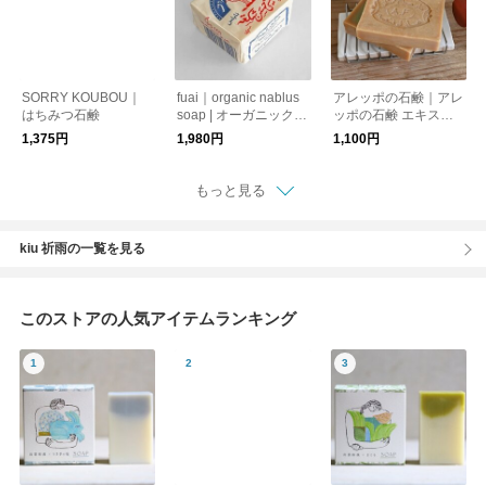
SORRY KOUBOU｜
fuai｜organic nablus
アレッポの石鹸｜アレ
はちみつ石鹸
soap | オーガニックナ
ッポの石鹸 エキスト
ブルス石鹸
ラ40【スキンケア】
1,375円
1,980円
1,100円
【無添加】【ギフトお
すすめ】
もっと見る
kiu 祈雨の一覧を見る
このストアの人気アイテムランキング