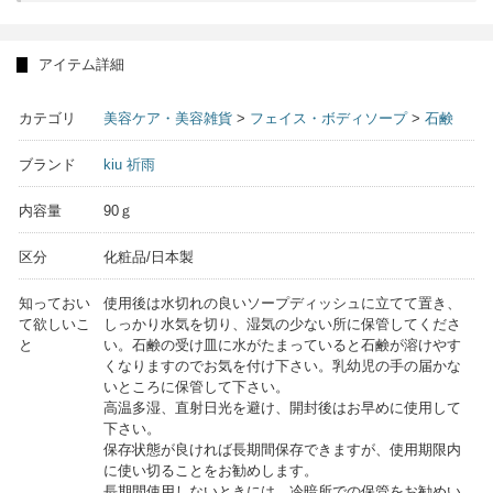
アイテム詳細
カテゴリ
美容ケア・美容雑貨
>
フェイス・ボディソープ
>
石鹸
ブランド
kiu 祈雨
内容量
90ｇ
区分
化粧品/日本製
知っておい
使用後は水切れの良いソープディッシュに立てて置き、
て欲しいこ
しっかり水気を切り、湿気の少ない所に保管してくださ
と
い。石鹸の受け皿に水がたまっていると石鹸が溶けやす
くなりますのでお気を付け下さい。乳幼児の手の届かな
いところに保管して下さい。
高温多湿、直射日光を避け、開封後はお早めに使用して
下さい。
保存状態が良ければ長期間保存できますが、使用期限内
に使い切ることをお勧めします。
長期間使用しないときには、冷暗所での保管をお勧めい