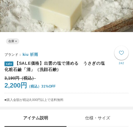
在庫 ○
kiu 祈雨
【SALE価格】出雲の塩で清める うさぎの塩
242
sale
化粧石鹼「清」（洗顔石鹸）
3,190円
2,200円
31%OFF
購入金額が税込8,000円以上で送料無料
アイテム説明
仕様・サイズ