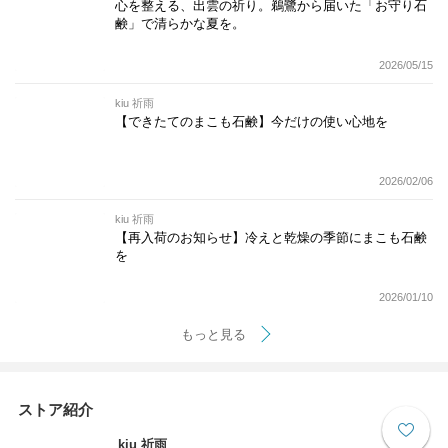
心を整える、出雲の祈り。鵜鷺から届いた「お守り石
鹸」で清らかな夏を。
2026/05/15
kiu 祈雨
【できたてのまこも石鹸】今だけの使い心地を
2026/02/06
kiu 祈雨
【再入荷のお知らせ】冷えと乾燥の季節にまこも石鹸
を
2026/01/10
もっと見る
ストア紹介
kiu 祈雨