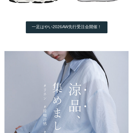
一足はやい2026AW先行受注会開催！