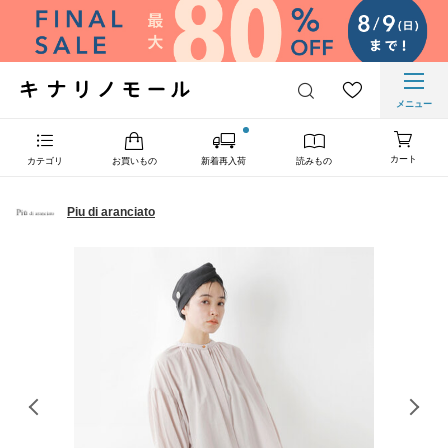
メニュー
カート
カテゴリ
お買いもの
新着再入荷
読みもの
Piu di aranciato