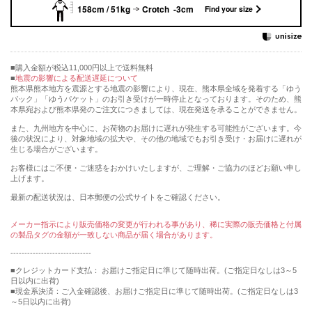
158cm / 51kg
Crotch -3cm
Find your size
購入金額が税込11,000円以上で送料無料
地震の影響による配送遅延について
熊本県熊本地方を震源とする地震の影響により、現在、熊本県全域を発着する「ゆう
パック」「ゆうパケット」のお引き受けが一時停止となっております。そのため、熊
本県宛および熊本県発のご注文につきましては、現在発送を承ることができません。
また、九州地方を中心に、お荷物のお届けに遅れが発生する可能性がございます。今
後の状況により、対象地域の拡大や、その他の地域でもお引き受け・お届けに遅れが
生じる場合がございます。
お客様にはご不便・ご迷惑をおかけいたしますが、ご理解・ご協力のほどお願い申し
上げます。
最新の配送状況は、日本郵便の公式サイトをご確認ください。
メーカー指示により販売価格の変更が行われる事があり、稀に実際の販売価格と付属
の製品タグの金額が一致しない商品が届く場合があります。
-----------------------------
■クレジットカード支払： お届けご指定日に準じて随時出荷。(ご指定日なしは3～5
日以内に出荷)
■現金系決済：ご入金確認後、お届けご指定日に準じて随時出荷。(ご指定日なしは3
～5日以内に出荷)