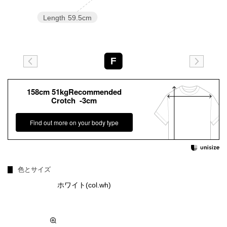
Length
59.5cm
F
158cm 51kgRecommended
Crotch -3cm
Find out more on your body type
色とサイズ
ホワイト(col.wh)