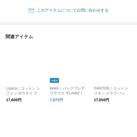
このアイテムについてお問い合わせする
関連アイテム
sale
Liyoca｜コットン シ
kelen｜バックフレア
DANTON｜コットン
フォン ボウタイ ブラ
ブラウス “FLANN” lkl2
リネン スラブ バック
ウス ly64-104
6hbl2294
ギャザー ノースリー
17,600円
7,975円
17,050円
ブ ブラウス dt-b0235v
cl