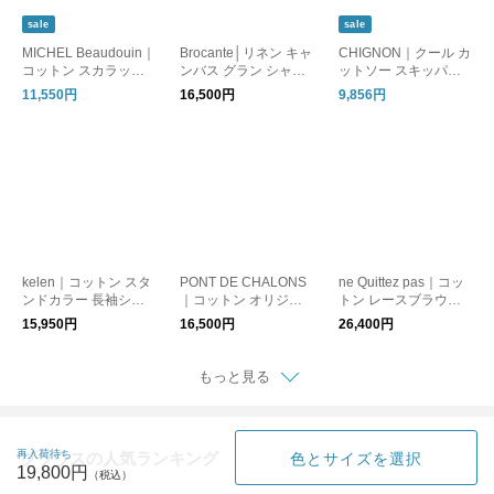
sale
sale
MICHEL Beaudouin｜
Brocante│リネン キャ
CHIGNON｜クール カ
コットン スカラップ
ンバス グラン シャツ
ットソー スキッパー
レース プルオーバー
36-0340l
プルオーバー 8862-38
11,550円
16,500円
9,856円
シャツ mb-a9605
1gl
kelen｜コットン スタ
PONT DE CHALONS
ne Quittez pas｜コッ
ンドカラー 長袖シャ
｜コットン オリジナ
トン レースブラウス
ツ ブラウス LAFU lkl2
ル エンブロイダリー
Cambric Dobby Lace
15,950円
16,500円
26,400円
5fbl2257
ブラウス 22611311
Blouse 010162nw3 2
026aw新作
もっと見る
再入荷待ち
ブラウスの人気ランキング
色とサイズを選択
19,800円