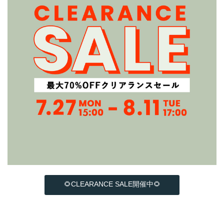
🌻CLEARANCE SALE開催中🌻