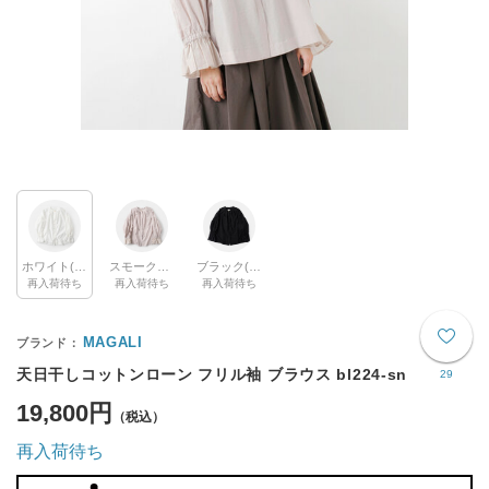
ホワイト(col.wh)
スモークピンク(col.pk)
ブラック(col.bk)
再入荷待ち
再入荷待ち
再入荷待ち
MAGALI
天日干しコットンローン フリル袖 ブラウス bl224-sn
29
19,800円
再入荷待ち