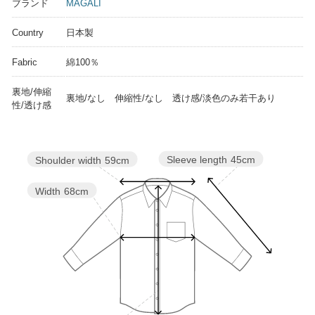
ブランド
MAGALI
Country
日本製
Fabric
綿100％
裏地/伸縮
裏地/なし 伸縮性/なし 透け感/淡色のみ若干あり
性/透け感
Sleeve length
45cm
Shoulder width
59cm
Width
68cm