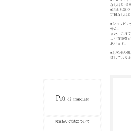
なしは3～5
■現金系決済
定日なしは3
■ショッピ
せん。
また、ご注
より在庫数
あります。
■お客様の
致しており
お支払い方法について