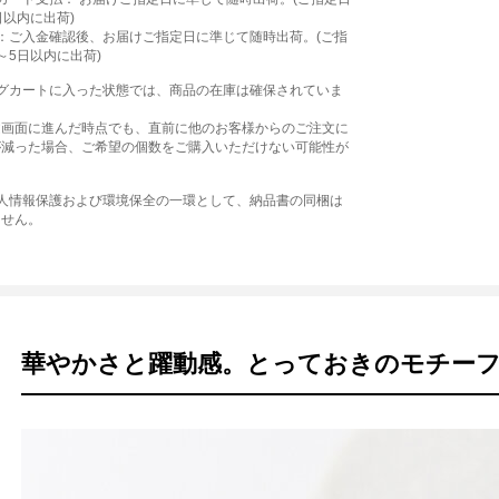
日以内に出荷)
：ご入金確認後、お届けご指定日に準じて随時出荷。(ご指
～5日以内に出荷)
ングカートに入った状態では、商品の在庫は確保されていま
文画面に進んだ時点でも、直前に他のお客様からのご注文に
が減った場合、ご希望の個数をご購入いただけない可能性が
個人情報保護および環境保全の一環として、納品書の同梱は
ません。
華やかさと躍動感。とっておきのモチー