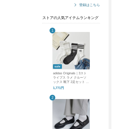
登録はこちら
ストアの人気アイテムランキング
sale
adidas Originals｜3スト
ライプス ラメ クルーソ
ックス 靴下 2足セット 3
STRIPES GLITTER CRE
1,771円
W SOCKS 2 PAIRS ka98
5