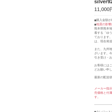
silver9
11,000
購入金額が税
地震の影響
熊本県熊本
着する「ゆ
ております
は、現在発
また、九州
ざいます。
引き受け・
お客様には
どお願い申
最新の配送
メーカー指
売価格と付
す。
-----------------
■クレジット