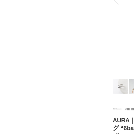
Piu d
AURA
グ “6ba