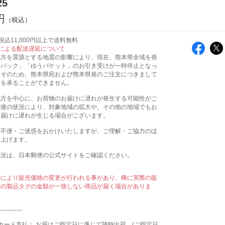
25
円
込11,000円以上で送料無料
による配送遅延について
地方を震源とする地震の影響により、現在、熊本県全域を発
うパック」「ゆうパケット」のお引き受けが一時停止となっ
。そのため、熊本県宛および熊本県発のご注文につきまして
送を承ることができません。
地方を中心に、お荷物のお届けに遅れが発生する可能性がご
今後の状況により、対象地域の拡大や、その他の地域でもお
お届けに遅れが生じる場合がございます。
ご不便・ご迷惑をおかけいたしますが、ご理解・ご協力のほ
し上げます。
状況は、日本郵便の公式サイトをご確認ください。
示により販売価格の変更が行われる事があり、稀に実際の販
属の製品タグの金額が一致しない商品が届く場合がありま
------------
カード支払： お届けご指定日に準じて随時出荷。(ご指定日