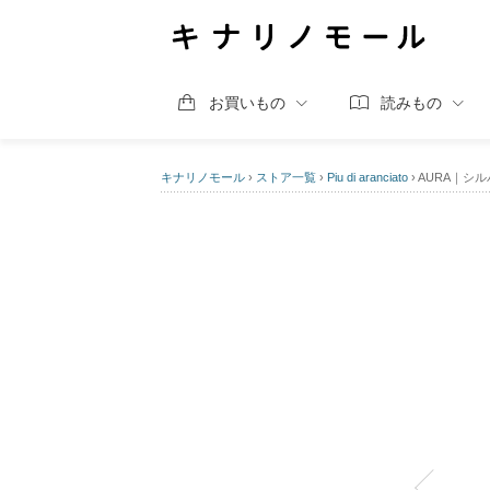
お買いもの
読みもの
キナリノモール
›
ストア一覧
›
Piu di aranciato
›
AURA｜シルバー9