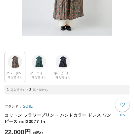
グレー(col.9300)
ターコイズ(col.3600)
ネイビー(col.3900)
再入荷待ち
再入荷待ち
再入荷待ち
1
2
再入荷待ち
再入荷待ち
SOIL
コットン フラワープリント バンドカラー ドレス ワン
435
ピース nsl23077-fn
22,000円