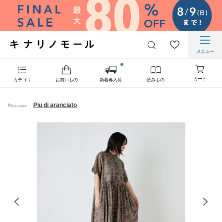
メニュー
カート
カテゴリ
お買いもの
新着再入荷
読みもの
Piu di aranciato