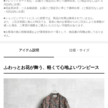
■クレジットカード支払： お届けご指定日に準じて随時出荷。(ご指定日なしは3～5
日以内に出荷)
■現金系決済：ご入金確認後、お届けご指定日に準じて随時出荷。(ご指定日なしは3
～5日以内に出荷)
■ショッピングカートに入った状態では、商品の在庫は確保されていません。
また、ご注文画面に進んだ時点でも、直前に他のお客様からのご注文により在庫数が
減った場合、ご希望の個数をご購入いただけない可能性があります。
■お客様の個人情報保護および環境保全の一環として、納品書の同梱は致しておりま
せん。
アイテム説明
仕様・サイズ
ふわっとお花が舞う、軽くて心地よいワンピース