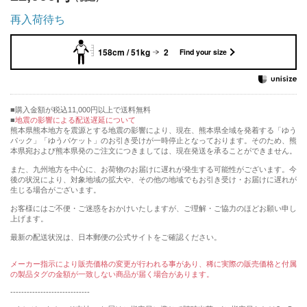
再入荷待ち
158cm / 51kg
2
Find your size
購入金額が税込11,000円以上で送料無料
地震の影響による配送遅延について
熊本県熊本地方を震源とする地震の影響により、現在、熊本県全域を発着する「ゆう
パック」「ゆうパケット」のお引き受けが一時停止となっております。そのため、熊
本県宛および熊本県発のご注文につきましては、現在発送を承ることができません。
また、九州地方を中心に、お荷物のお届けに遅れが発生する可能性がございます。今
後の状況により、対象地域の拡大や、その他の地域でもお引き受け・お届けに遅れが
生じる場合がございます。
お客様にはご不便・ご迷惑をおかけいたしますが、ご理解・ご協力のほどお願い申し
上げます。
最新の配送状況は、日本郵便の公式サイトをご確認ください。
メーカー指示により販売価格の変更が行われる事があり、稀に実際の販売価格と付属
の製品タグの金額が一致しない商品が届く場合があります。
-----------------------------