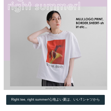
Right tee, right summer!心地よい夏は、いいTシャツから