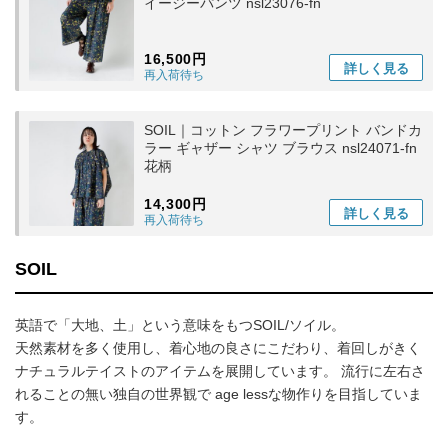
イージーパンツ nsl23076-fn
16,500円
詳しく
見る
再入荷待ち
SOIL｜コットン フラワープリント バンドカ
ラー ギャザー シャツ ブラウス nsl24071-fn
花柄
14,300円
詳しく
見る
再入荷待ち
SOIL
英語で「大地、土」という意味をもつSOIL/ソイル。
天然素材を多く使用し、着心地の良さにこだわり、着回しがきく
ナチュラルテイストのアイテムを展開しています。 流行に左右さ
れることの無い独自の世界観で age lessな物作りを目指していま
す。