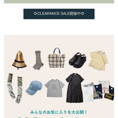
🌻CLEARANCE SALE開催中🌻