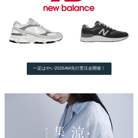
一足はやい2026AW先行受注会開催！