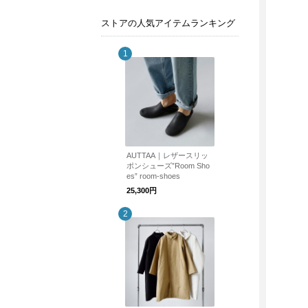
ストアの人気アイテムランキング
AUTTAA｜レザースリッ
ポンシューズ”Room Sho
es” room-shoes
25,300円