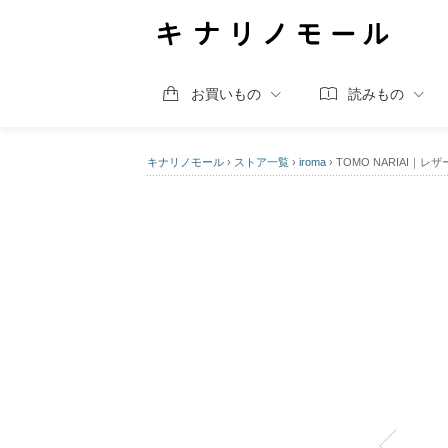
お買いもの
読みもの
キナリノモール
›
ストア一覧
›
iroma
›
TOMO NARIAI｜レ