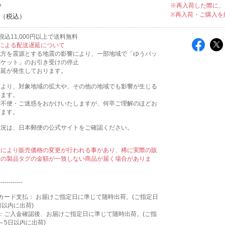
ち
※再入荷した際に、
※再入荷・ご購入を
込11,000円以上で送料無料
による配送遅延について
地方を震源とする地震の影響により、一部地域で「ゆうパッ
パケット」のお引き受けの停止
遅延が発生しております。
により、対象地域の拡大や、その他の地域でも影響が生じる
います。
ご不便・ご迷惑をおかけいたしますが、何卒ご理解のほどお
げます。
状況は、日本郵便の公式サイトをご確認ください。
示により販売価格の変更が行われる事があり、稀に実際の販
属の製品タグの金額が一致しない商品が届く場合がありま
------------
カード支払： お届けご指定日に準じて随時出荷。(ご指定日
日以内に出荷)
：ご入金確認後、お届けご指定日に準じて随時出荷。(ご指
～5日以内に出荷)