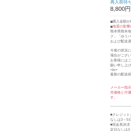
再入荷待
8,800円
購入金額が税
地震の影響
熊本県熊本
ク」「ゆう
および配送
今後の状況
場合がござ
お客様には
願い申し上
<br>
最新の配送
メーカー指
売価格と付
す。
-----------------
■クレジット
なしは3～5
■現金系決済
定日なしは3