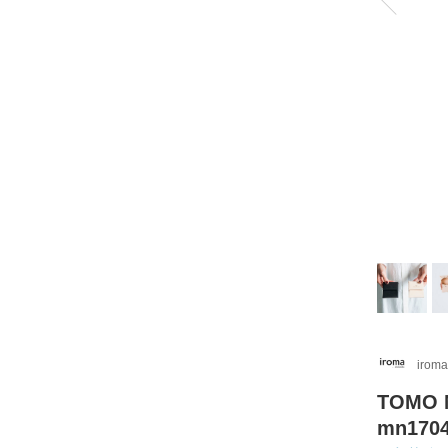
iroma
TOMO
mn170