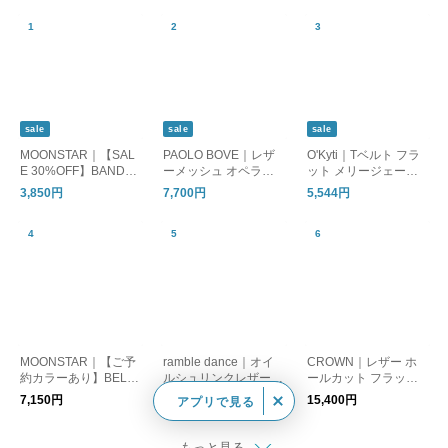
sale
sale
sale
MOONSTAR｜【SAL
PAOLO BOVE｜レザ
O'Kyti｜Tベルト フラ
E 30%OFF】BANDBA
ーメッシュ オペラシ
ット メリージェーン
LLET バンドバレー バ
ューズ chr-ss26-037
シューズ 6700
3,850円
7,700円
5,544円
レーシューズ フラッ
トシューズ bandballet
MOONSTAR｜【ご予
ramble dance｜オイ
CROWN｜レザー ホ
約カラーあり】BELTE
ルシュリンクレザー V
ールカット フラット
DU ベルトエデュ(ET0
カット フラットシュ
シューズ wholecut-str
7,150円
14,080円
15,400円
アプリで見る
38)
ーズ パンプス オケー
ap-mn
ジョン フォーマル 靴
352-04631 ランブル
もっと見る