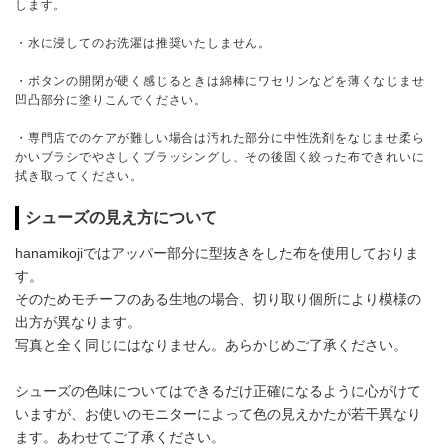
します。
・水に浸してのお洗濯は推奨いたしません。
・ボタンの開閉が硬く感じるときは綿棒にワセリンなどを薄くなじませ
凹凸部分に塗りこんでください。
・専門店でのケアが難しい場合は汚れた部分に中性洗剤をなじませ柔ら
かいブラシでやさしくブラッシングし、その後固く絞った布できれいに
拭き取ってください。
シューズの見え方について
hanamikojiではアッパー部分に型抜きをした布を使用しておりま
す。
そのためモチーフのある生地の場合、切り取り個所により模様の
出方が異なります。
写真と全く同じにはなりません。あらかじめご了承ください。
シューズの色味についてはできるだけ正確になるように心がけて
いますが、お使いのモニターによって色の見えかたが若干異なり
ます。あわせてご了承ください。