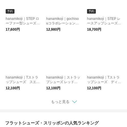
予約
予約
hanamikoji｜STEP ロ
hanamikoji｜gochiso
hanamikoji｜STEP レ
ーファー型シューズ |
uコラボレーション
ースアップシューズ |
ブラック|程よい高さ
ストラップシューズ
ブラック|程よい高さ
17,600円
12,980円
18,700円
のあるタイプ|タッセ
【クッキー】 靴
のあるタイプ|足あた
ル取り外し可能 足あ
シューズ
りやわらかきれいめシ
たりやわらかきれいめ
ューズ
シューズ
hanamikoji｜Tストラ
hanamikoji｜ストラッ
hanamikoji｜Tストラ
ップシューズ スエー
プシューズ レッド
ップシューズ ディー
ドブラウン 靴 シュ
靴 シューズ
プレッド
12,100円
12,100円
12,100円
ーズ
もっと見る
フラットシューズ・スリッポンの人気ランキング