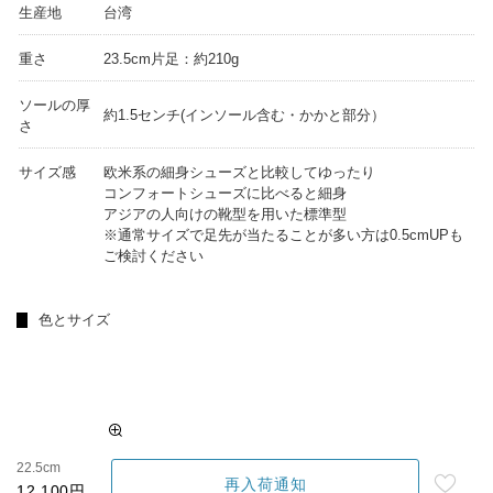
生産地
台湾
重さ
23.5cm片足：約210g
ソールの厚
約1.5センチ(インソール含む・かかと部分）
さ
サイズ感
欧米系の細身シューズと比較してゆったり
コンフォートシューズに比べると細身
アジアの人向けの靴型を用いた標準型
※通常サイズで足先が当たることが多い方は0.5cmUPも
ご検討ください
色とサイズ
22.5cm
再入荷通知
12,100円