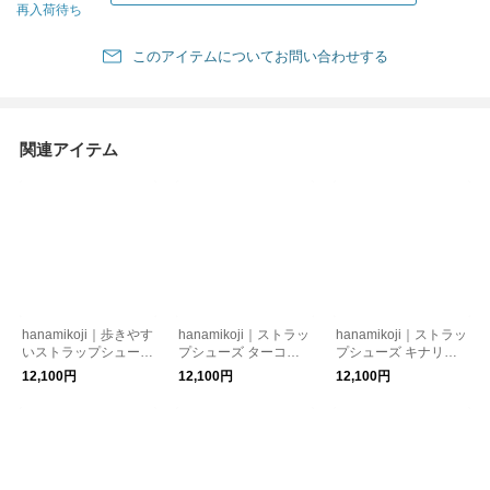
再入荷待ち
このアイテムについてお問い合わせする
関連アイテム
hanamikoji｜歩きやす
hanamikoji｜ストラッ
hanamikoji｜ストラッ
いストラップシューズ
プシューズ ターコイ
プシューズ キナリ
|シックブラック 足
ズグリーン 靴 シュ
靴 シューズ
12,100円
12,100円
12,100円
あたりやわらかきれい
ーズ
めシューズ