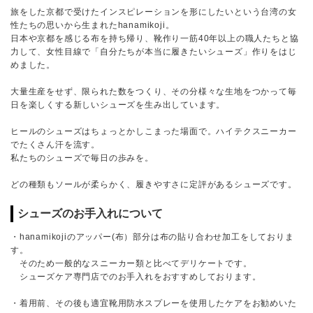
旅をした京都で受けたインスピレーションを形にしたいという台湾の女
性たちの思いから生まれたhanamikoji。
日本や京都を感じる布を持ち帰り、靴作り一筋40年以上の職人たちと協
力して、女性目線で「自分たちが本当に履きたいシューズ」作りをはじ
めました。
大量生産をせず、限られた数をつくり、その分様々な生地をつかって毎
日を楽しくする新しいシューズを生み出しています。
ヒールのシューズはちょっとかしこまった場面で。ハイテクスニーカー
でたくさん汗を流す。
私たちのシューズで毎日の歩みを。
どの種類もソールが柔らかく、履きやすさに定評があるシューズです。
シューズのお手入れについて
・hanamikojiのアッパー(布）部分は布の貼り合わせ加工をしておりま
す。
そのため一般的なスニーカー類と比べてデリケートです。
シューズケア専門店でのお手入れをおすすめしております。
・着用前、その後も適宜靴用防水スプレーを使用したケアをお勧めいた