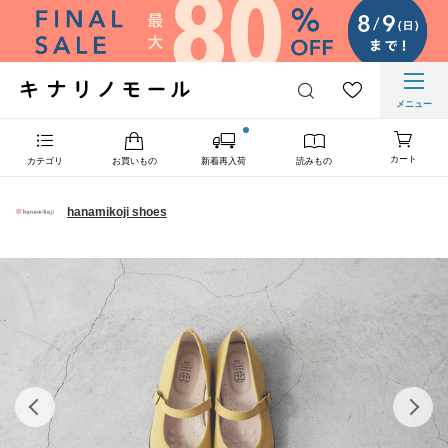
メニュー
カート
カテゴリ
お買いもの
新着再入荷
読みもの
hanamikoji shoes