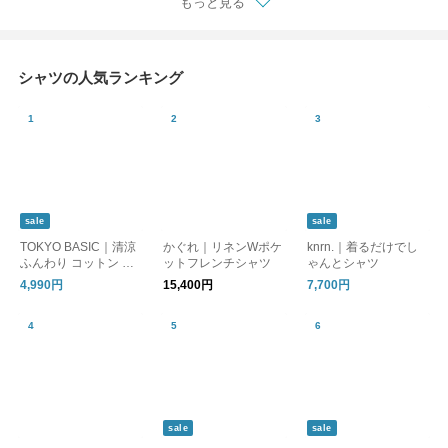
もっと見る
シャツの人気ランキング
sale
sale
TOKYO BASIC｜清涼
かぐれ｜リネンWポケ
knrn.｜着るだけでし
ふんわり コットン ロ
ットフレンチシャツ
ゃんとシャツ
ーン 五分袖 シャツ｜
4,990円
15,400円
7,700円
半袖ブラウス
sale
sale