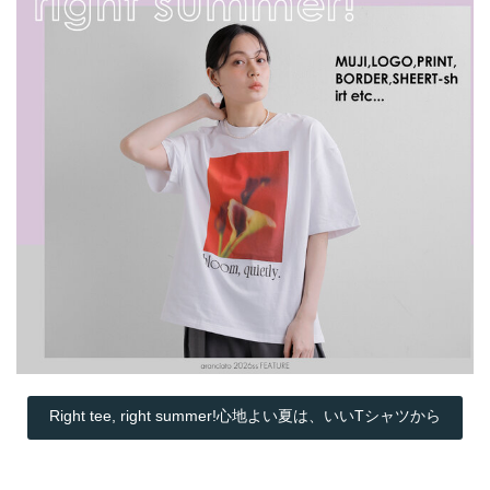
Right tee, right summer!心地よい夏は、いいTシャツから