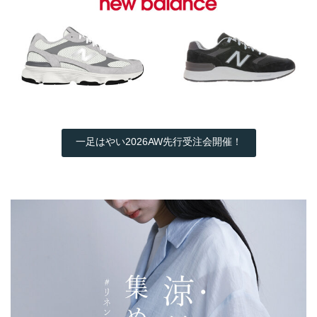
一足はやい2026AW先行受注会開催！