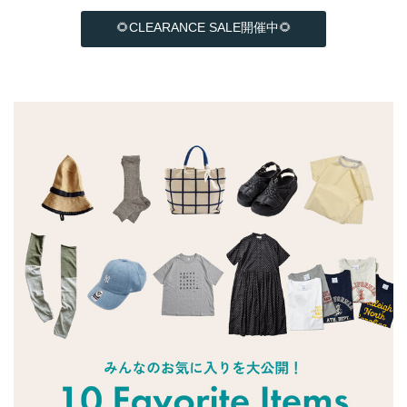
🌻CLEARANCE SALE開催中🌻