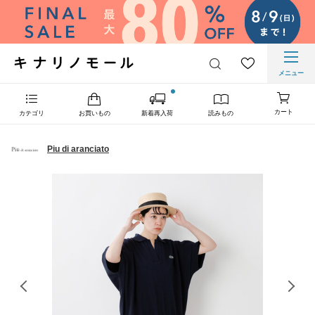
メニュー
カート
カテゴリ
お買いもの
新着再入荷
読みもの
Piu di aranciato