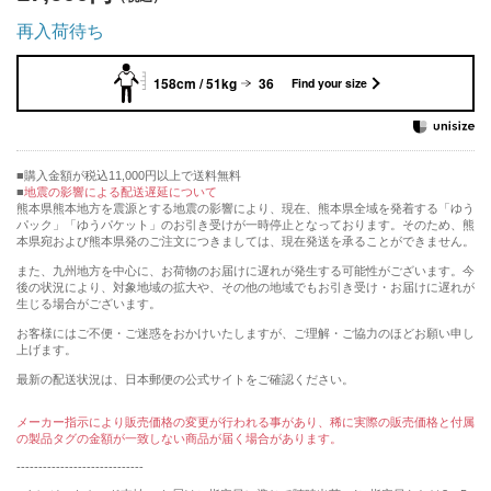
再入荷待ち
158cm / 51kg
36
Find your size
購入金額が税込11,000円以上で送料無料
地震の影響による配送遅延について
熊本県熊本地方を震源とする地震の影響により、現在、熊本県全域を発着する「ゆう
パック」「ゆうパケット」のお引き受けが一時停止となっております。そのため、熊
本県宛および熊本県発のご注文につきましては、現在発送を承ることができません。
また、九州地方を中心に、お荷物のお届けに遅れが発生する可能性がございます。今
後の状況により、対象地域の拡大や、その他の地域でもお引き受け・お届けに遅れが
生じる場合がございます。
お客様にはご不便・ご迷惑をおかけいたしますが、ご理解・ご協力のほどお願い申し
上げます。
最新の配送状況は、日本郵便の公式サイトをご確認ください。
メーカー指示により販売価格の変更が行われる事があり、稀に実際の販売価格と付属
の製品タグの金額が一致しない商品が届く場合があります。
-----------------------------