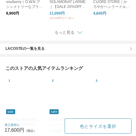
soulberry｜O.W.N ア
SOLAMONAT LARME
CUORE STORE｜か
シンメトリーなブラウ
｜【SALE 20%OFF】
ろやかヘンリードルマ
ス
シアーナイロンドロー
ンプルオーバー
8,900円
11,000円
4,840円
コードショートスリー
10％OFFクーポン
ブプルオーバー シャ
ツ トップス larm-it-sn
ds
もっと見る
LACOSTEの一覧を見る
このストアの人気アイテムランキング
sale
sale
TRAVAIL MANUEL｜×
ROTOTO｜ロトト フ
SALOMON｜XA PRO
HOSHII TO DEAU ar
レンチ ティータオル
3D トレイル スニーカ
再入荷待ち
色とサイズを選択
anciato別注 強撚 クー
パターン ソックス 靴
ー xapro3d【国内8月
17,600円
8,360円
1,716円
19,800円
ル天竺 アンダー ジョ
下 FRENCH TEATOW
7日発売 l49195900】