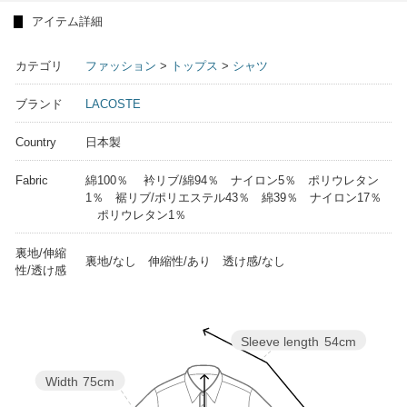
アイテム詳細
カテゴリ
ファッション
>
トップス
>
シャツ
ブランド
LACOSTE
Country
日本製
Fabric
綿100％ 衿リブ/綿94％ ナイロン5％ ポリウレタン
1％ 裾リブ/ポリエステル43％ 綿39％ ナイロン17％
ポリウレタン1％
裏地/伸縮
裏地/なし 伸縮性/あり 透け感/なし
性/透け感
Sleeve length
54cm
Width
75cm