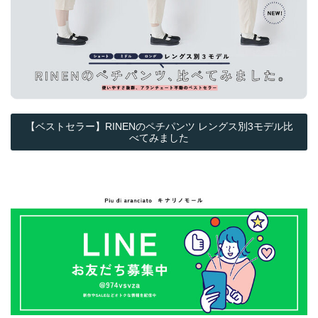
【ベストセラー】RINENのペチパンツ レングス別3モデル比
べてみました