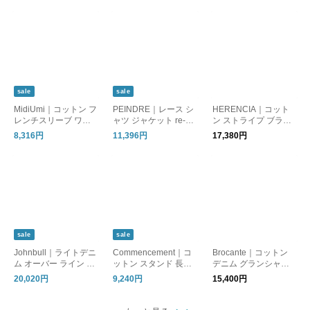
sale
sale
MidiUmi｜コットン フ
PEINDRE｜レース シ
HERENCIA｜コット
レンチスリーブ ワイ
ャツ ジャケット re-22
ン ストライプ ブラウ
ド シャツ 2-730060
13
ス h426312
8,316円
11,396円
17,380円
sale
sale
Johnbull｜ライトデニ
Commencement｜コ
Brocante｜コットン
ム オーバー ライン シ
ットン スタンド 長袖
デニム グランシャツ 3
ャツ jl253s09-kr
シャツ “Stand shirt” c-
6-078e
20,020円
9,240円
15,400円
314-mt