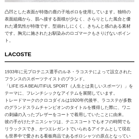
凸凹とした表面が特徴の鹿の子地ポロを使用しています。独特の
表面組織から、肌へ接する面積が少なく、さらりとした風合と優
れた通気性が特徴です。型崩れしにくく、きちんと感のある素材
です。胸元に施されたお馴染みのロゴマークもさりげないポイン
ト。
LACOSTE
1933年に元プロテニス選手のルネ・ラコステによって設立された
フランスのスポーツテイストのブランド。
「LIFE IS A BEAUTIFUL SPORT（人生とは美しいスポーツ）」を
テーマに、フレンチシックなアイテムを展開しています。
トレードマークのクロコダイルは1920年代後半、ラコステが多数
のグランドスラムチャンピオンのタイトルを獲得した際に、ワニ
の刺繍の入ったブレザーをコートで着用していたことに由来。
彼の手がけたテニスシャツは、テニスコートでもオフの時間でも
リラックスでき、かつエレガントでいられるアイテムとして現在
も世界中で愛される看板商品であるポロシャツの原点となってい