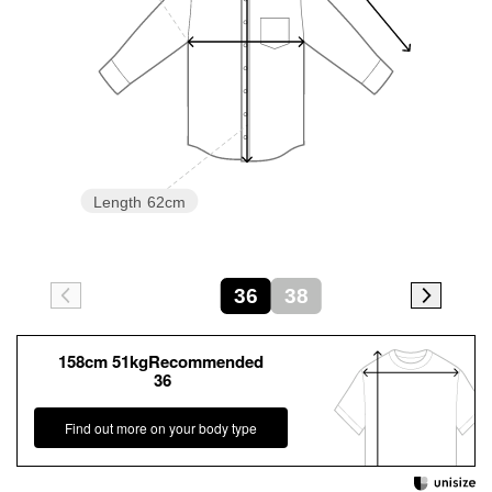
Length
62cm
36
38
158cm 51kgRecommended
36
Find out more on your body type