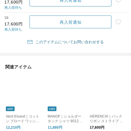
再入荷通知
17,600円
再入荷待ち
38
再入荷通知
17,600円
再入荷待ち
このアイテムについてお問い合わせする
関連アイテム
sale
sale
Vent d'ouest｜コット
MANOF｜ショルダー
HERENCIA｜バック
ン ブロード ワッシャ
タック シャツ 80122-
リボン ストライプ ブ
ー プルオーバー シャ
4033
ラウス h426313
12,210円
11,880円
17,600円
ツ ve19602