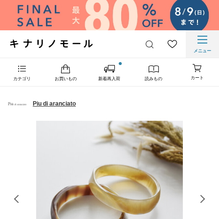
メニュー
カート
カテゴリ
お買いもの
新着再入荷
読みもの
Piu di aranciato