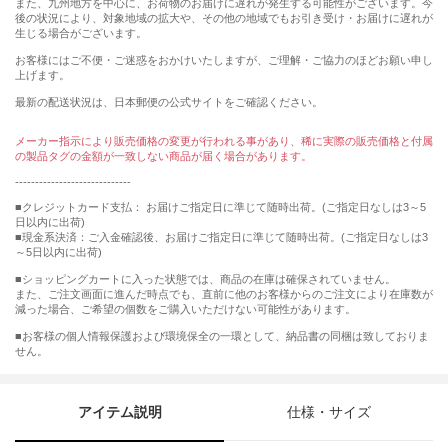
また、九州地方を中心に、お荷物のお届けに遅れが発生する可能性がございます。今
後の状況により、対象地域の拡大や、その他の地域でもお引き受け・お届けに遅れが
生じる場合がございます。
お客様にはご不便・ご迷惑をおかけいたしますが、ご理解・ご協力のほどお願い申し
上げます。
最新の配送状況は、日本郵便の公式サイトをご確認ください。
メーカー指示により販売価格の変更が行われる事があり、稀に実際の販売価格と付属
の製品タグの金額が一致しない商品が届く場合があります。
-----------------------------
■クレジットカード支払： お届けご指定日に準じて随時出荷。(ご指定日なしは3～5
日以内に出荷)
■現金系決済：ご入金確認後、お届けご指定日に準じて随時出荷。(ご指定日なしは3
～5日以内に出荷)
■ショッピングカートに入った状態では、商品の在庫は確保されていません。
また、ご注文画面に進んだ時点でも、直前に他のお客様からのご注文により在庫数が
減った場合、ご希望の個数をご購入いただけない可能性があります。
■お客様の個人情報保護および環境保全の一環として、納品書の同梱は致しておりま
せん。
アイテム説明
仕様・サイズ