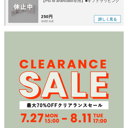
【Piu di aranciato専用】■ギフトラッピング
250円
詳しく
見る
sold out