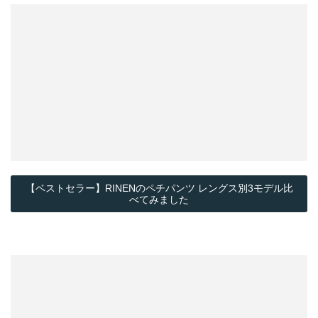
【ベストセラー】RINENのペチパンツ レングス別3モデル比
べてみました