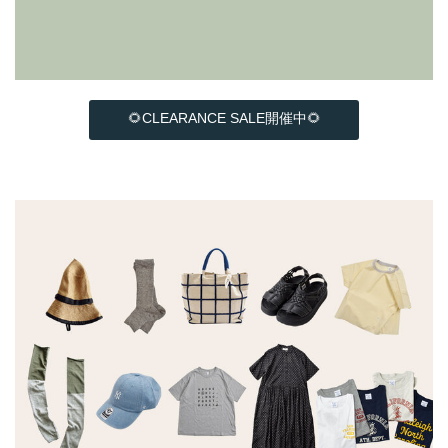
🌻CLEARANCE SALE開催中🌻