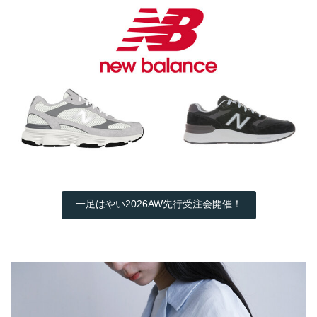
一足はやい2026AW先行受注会開催！