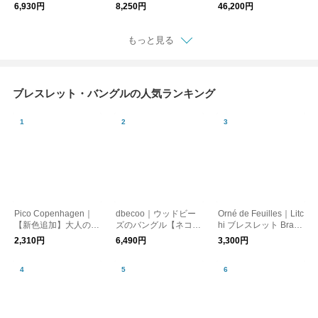
ブレスレット “Volaf 1
m-rf
オマージュ ブレスレ
6,930円
8,250円
46,200円
6” vol0406-ms
ット proto-002-brass-f
n トキ
もっと見る
ブレスレット・バングルの人気ランキング
Pico Copenhagen｜
dbecoo｜ウッドビー
Orné de Feuilles｜Litc
【新色追加】大人の余
ズのバングル【ネコポ
hi ブレスレット Brace
裕バングルAsha
ス対応】
let Bubble Mary
2,310円
6,490円
3,300円