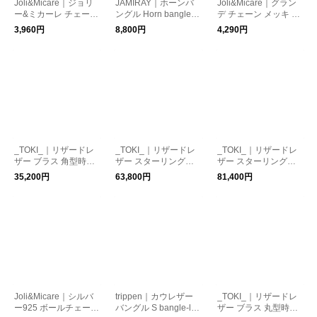
Joli&Micare｜ジョリ
JAMIRAY｜ホーンバ
Joli&Micare｜グラン
ー&ミカーレ チェーン
ングル Horn bangle 2
デ チェーン メッキ ブ
マグネット式 ブレス
62-270128
レスレット “Grande C
3,960円
8,800円
4,290円
レット “W serpent” ws
hain Brace” grb0402-
e0403-5
4-yh
_TOKI_｜リザードレ
_TOKI_｜リザードレ
_TOKI_｜リザードレ
ザー ブラス 角型時計
ザー スターリングシ
ザー スターリングシ
オマージュ ブレスレ
ルバー SV925 角型時
ルバー SV925 丸型時
35,200円
63,800円
81,400円
ット proto-001-brass-f
計オマージュ ブレス
計オマージュ ブレス
n トキ
レット proto-001-sv9
レット proto-002-sv9
25-fn トキ
25-fn トキ
Joli&Micare｜シルバ
trippen｜カウレザー
_TOKI_｜リザードレ
ー925 ボールチェーン
バングル S bangle-la
ザー ブラス 丸型時計