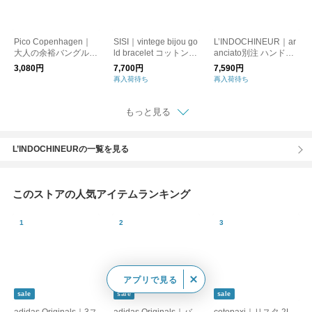
Pico Copenhagen｜
SISI｜vintege bijou go
L’INDOCHINEUR｜ar
大人の余裕バングルN
ld bracelet コットンパ
anciato別注 ハンドメ
ovie
ール 真鍮 ブレスレッ
イド ホーン ブレスレ
3,080円
7,700円
7,590円
ト
ット bjx017-ms ラン
再入荷待ち
再入荷待ち
ドシヌール
もっと見る
L’INDOCHINEURの一覧を見る
このストアの人気アイテムランキング
アプリで見る
sale
sale
sale