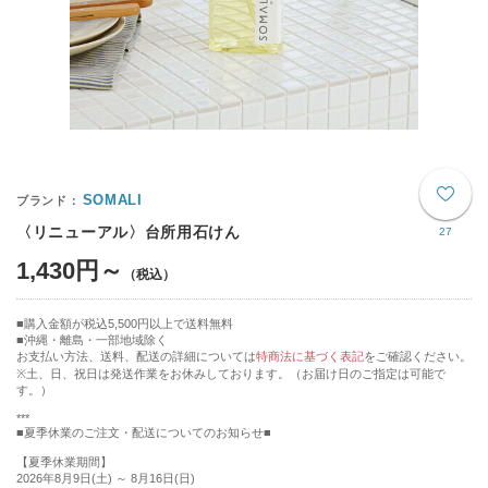
SOMALI
〈リニューアル〉台所用石けん
27
1,430円～
購入金額が税込5,500円以上で送料無料
沖縄・離島・一部地域除く
お支払い方法、送料、配送の詳細については
特商法に基づく表記
をご確認ください。
※土、日、祝日は発送作業をお休みしております。（お届け日のご指定は可能で
す。）
***
■夏季休業のご注文・配送についてのお知らせ■
【夏季休業期間】
2026年8月9日(土) ～ 8月16日(日)