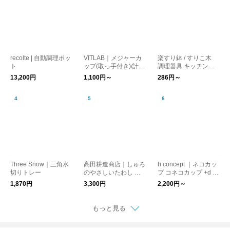
recolte | 自動調理ポッ
VITLAB｜メジャーカ
楽すり鉢 / すりこ木
ト
ップ(取っ手付き)/計量
調理器具 キッチン用
カップ ドイツ製
品
13,200円
1,100円～
286円～
Three Snow｜三角水
高田耕造商店｜しゅろ
h concept ｜ネコカッ
切りトレー
のやさしいたわし さ
プ コネコカップ +d 猫
さら 紐つき 大
動物
1,870円
3,300円
2,200円～
もっと見る