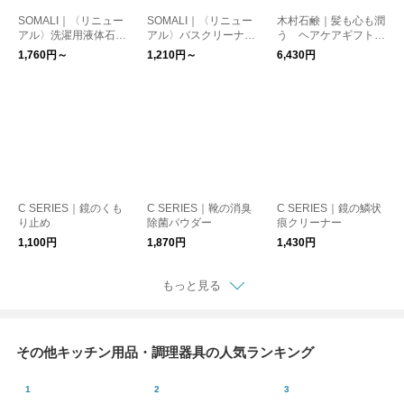
SOMALI｜〈リニュー
SOMALI｜〈リニュー
木村石鹸｜髪も心も潤
アル〉洗濯用液体石け
アル〉バスクリーナー
う ヘアケアギフト
ん
300ml
（J1）
1,760円～
1,210円～
6,430円
C SERIES｜鏡のくも
C SERIES｜靴の消臭
C SERIES｜鏡の鱗状
り止め
除菌パウダー
痕クリーナー
1,100円
1,870円
1,430円
もっと見る
その他キッチン用品・調理器具の人気ランキング