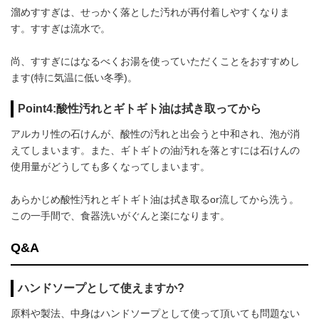
溜めすすぎは、せっかく落とした汚れが再付着しやすくなりま
す。すすぎは流水で。
尚、すすぎにはなるべくお湯を使っていただくことをおすすめし
ます(特に気温に低い冬季)。
Point4:酸性汚れとギトギト油は拭き取ってから
アルカリ性の石けんが、酸性の汚れと出会うと中和され、泡が消
えてしまいます。また、ギトギトの油汚れを落とすには石けんの
使用量がどうしても多くなってしまいます。
あらかじめ酸性汚れとギトギト油は拭き取るor流してから洗う。
この一手間で、食器洗いがぐんと楽になります。
Q&A
ハンドソープとして使えますか?
原料や製法、中身はハンドソープとして使って頂いても問題ない