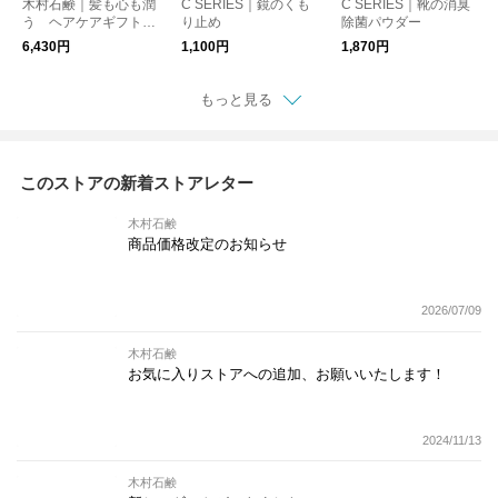
木村石鹸｜髪も心も潤
C SERIES｜鏡のくも
C SERIES｜靴の消臭
う ヘアケアギフト
り止め
除菌パウダー
（J1）
6,430円
1,100円
1,870円
もっと見る
このストアの新着ストアレター
木村石鹸
商品価格改定のお知らせ
2026/07/09
木村石鹸
お気に入りストアへの追加、お願いいたします！
2024/11/13
木村石鹸