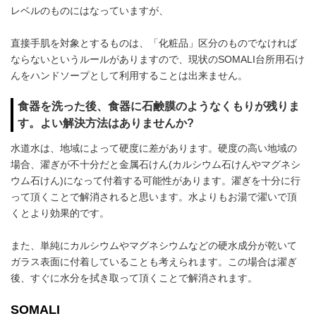
レベルのものにはなっていますが、
直接手肌を対象とするものは、「化粧品」区分のものでなければ
ならないというルールがありますので、現状のSOMALI台所用石け
んをハンドソープとして利用することは出来ません。
食器を洗った後、食器に石鹸膜のようなくもりが残りま
す。よい解決方法はありませんか?
水道水は、地域によって硬度に差があります。硬度の高い地域の
場合、濯ぎが不十分だと金属石けん(カルシウム石けんやマグネシ
ウム石けん)になって付着する可能性があります。濯ぎを十分に行
って頂くことで解消されると思います。水よりもお湯で濯いで頂
くとより効果的です。
また、単純にカルシウムやマグネシウムなどの硬水成分が乾いて
ガラス表面に付着していることも考えられます。この場合は濯ぎ
後、すぐに水分を拭き取って頂くことで解消されます。
SOMALI