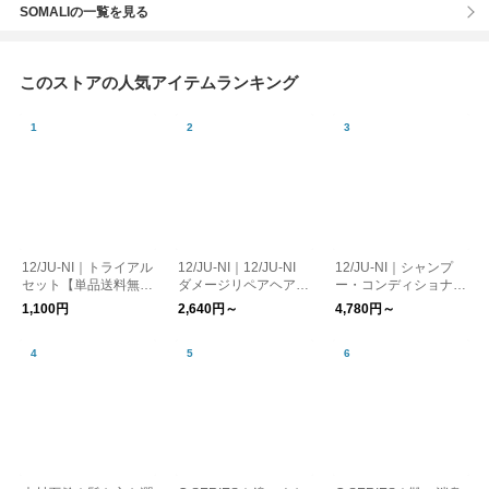
SOMALIの一覧を見る
このストアの人気アイテムランキング
12/JU-NI｜トライアル
12/JU-NI｜12/JU-NI
12/JU-NI｜シャンプ
セット【単品送料無
ダメージリペアヘアミ
ー・コンディショナー
料】
ルク
（ボトル/詰替）【送
1,100円
2,640円～
4,780円～
料無料】