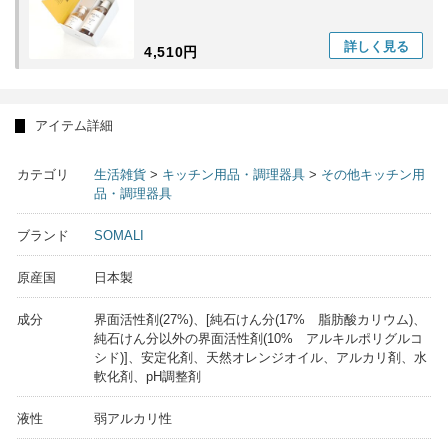
詳しく
見る
4,510円
アイテム詳細
カテゴリ
生活雑貨
>
キッチン用品・調理器具
>
その他キッチン用
品・調理器具
ブランド
SOMALI
原産国
日本製
成分
界面活性剤(27%)、[純石けん分(17% 脂肪酸カリウム)、
純石けん分以外の界面活性剤(10% アルキルポリグルコ
シド)]、安定化剤、天然オレンジオイル、アルカリ剤、水
軟化剤、pH調整剤
液性
弱アルカリ性