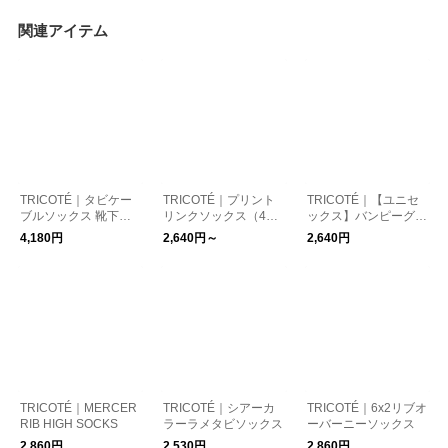
関連アイテム
TRICOTÉ｜タビケー
TRICOTÉ｜プリント
TRICOTÉ｜【ユニセ
ブルソックス 靴下
リンクソックス（4
ックス】バンピーグレ
（ウール混） 靴下
柄・2〜3サイズ展
インソックス
4,180円
2,640円～
2,640円
開）
TRICOTÉ｜MERCER
TRICOTÉ｜シアーカ
TRICOTÉ｜6x2リブオ
RIB HIGH SOCKS
ラーラメタビソックス
ーバーニーソックス
2,860円
2,530円
2,860円