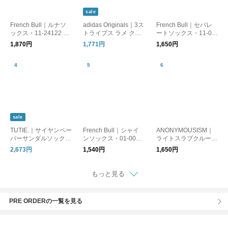
sale
French Bull｜ルナソ
adidas Originals｜3ス
French Bull｜セパレ
ックス・11-24122 リ
トライプス ラメ クル
ートソックス・11-09
ネン
ーソックス 靴下 2足セ
221
1,870円
1,771円
1,650円
ット 3 STRIPES GLIT
TER CREW SOCKS 2
PAIRS ka985
sale
TUTIE.｜サイヤンペー
French Bull｜シャイ
ANONYMOUSISM｜
パーサンダルソック
ンソックス・01-0071
ライトスラブクルーソ
ス/美濃和紙・日差し
リネン
ックス 靴下 1679000
2,673円
1,540円
1,650円
対策・UV対策 ・ギフ
0
ト・日本製
もっと見る
PRE ORDERの一覧を見る