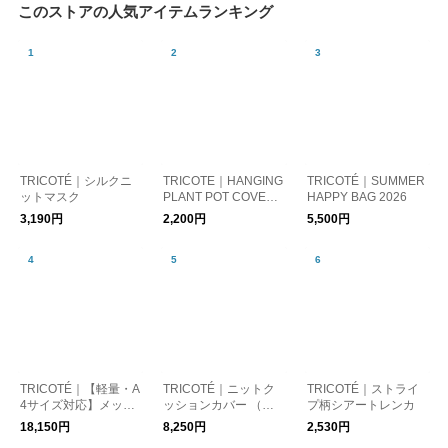
このストアの人気アイテムランキング
TRICOTÉ｜シルクニ
TRICOTE｜HANGING
TRICOTÉ｜SUMMER
ットマスク
PLANT POT COVER
HAPPY BAG 2026
鉢カバー
3,190円
2,200円
5,500円
TRICOTÉ｜【軽量・A
TRICOTÉ｜ニットク
TRICOTÉ｜ストライ
4サイズ対応】メッシ
ッションカバー （オ
プ柄シアートレンカ
ュスポンジトートバッ
ーガニックコットン）
18,150円
8,250円
2,530円
グ