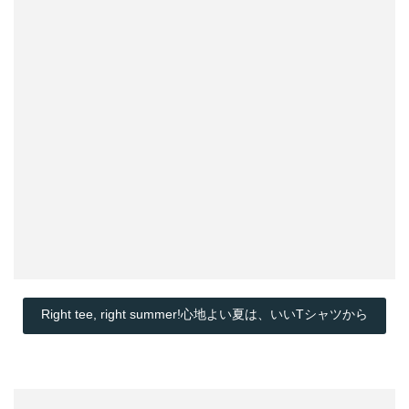
Right tee, right summer!心地よい夏は、いいTシャツから