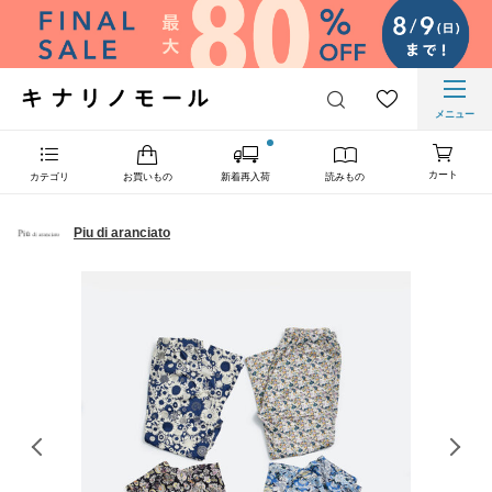
メニュー
カート
カテゴリ
お買いもの
新着再入荷
読みもの
Piu di aranciato