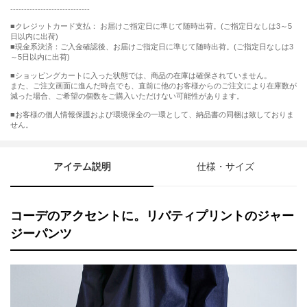
-----------------------------
■クレジットカード支払： お届けご指定日に準じて随時出荷。(ご指定日なしは3～5
日以内に出荷)
■現金系決済：ご入金確認後、お届けご指定日に準じて随時出荷。(ご指定日なしは3
～5日以内に出荷)
■ショッピングカートに入った状態では、商品の在庫は確保されていません。
また、ご注文画面に進んだ時点でも、直前に他のお客様からのご注文により在庫数が
減った場合、ご希望の個数をご購入いただけない可能性があります。
■お客様の個人情報保護および環境保全の一環として、納品書の同梱は致しておりま
せん。
アイテム説明
仕様・サイズ
コーデのアクセントに。リバティプリントのジャー
ジーパンツ