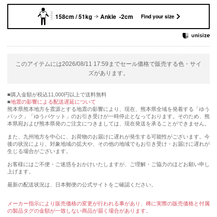
158cm / 51kg
Ankle -2cm
Find your size
このアイテムには2026/08/11 17:59までセール価格で販売する色・サイ
ズがあります。
購入金額が税込11,000円以上で送料無料
地震の影響による配送遅延について
熊本県熊本地方を震源とする地震の影響により、現在、熊本県全域を発着する「ゆう
パック」「ゆうパケット」のお引き受けが一時停止となっております。そのため、熊
本県宛および熊本県発のご注文につきましては、現在発送を承ることができません。
また、九州地方を中心に、お荷物のお届けに遅れが発生する可能性がございます。今
後の状況により、対象地域の拡大や、その他の地域でもお引き受け・お届けに遅れが
生じる場合がございます。
お客様にはご不便・ご迷惑をおかけいたしますが、ご理解・ご協力のほどお願い申し
上げます。
最新の配送状況は、日本郵便の公式サイトをご確認ください。
メーカー指示により販売価格の変更が行われる事があり、稀に実際の販売価格と付属
の製品タグの金額が一致しない商品が届く場合があります。