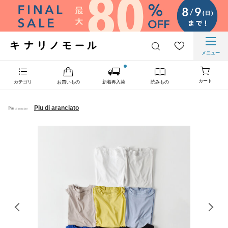
メニュー
カート
カテゴリ
お買いもの
新着再入荷
読みもの
Piu di aranciato