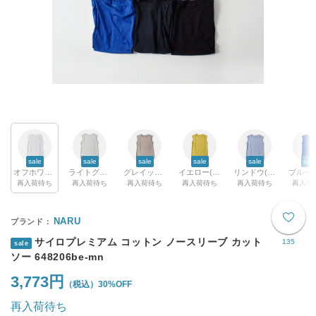
sale
sale
sale
sale
sale
sal
オフホワイト(col.09)
ライトグレー(col.32b)
グレイッシュ(col.02)
イエロー(col.45)
リンドウ(col.90)
再入荷待ち
再入荷待ち
再入荷待ち
再入荷待ち
再入荷待ち
再入荷
NARU
サイロプレミアム コットン ノースリーブ カット
135
sale
ソー 648206be-mn
3,773円
30%OFF
再入荷待ち