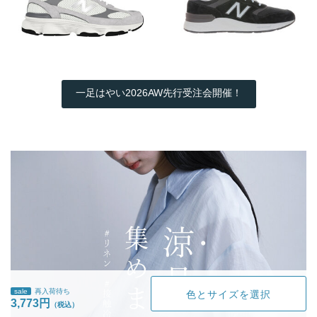
一足はやい2026AW先行受注会開催！
sale
再入荷待ち
色とサイズを選択
3,773円