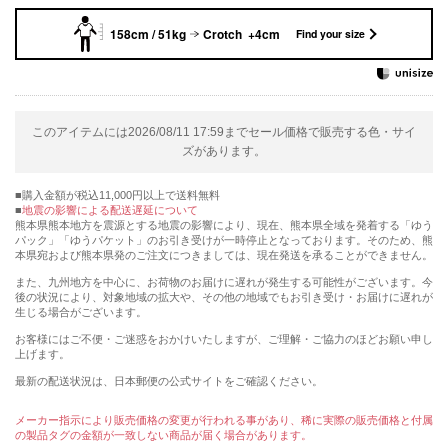
158cm / 51kg
Crotch +4cm
Find your size
このアイテムには2026/08/11 17:59までセール価格で販売する色・サイ
ズがあります。
購入金額が税込11,000円以上で送料無料
地震の影響による配送遅延について
熊本県熊本地方を震源とする地震の影響により、現在、熊本県全域を発着する「ゆう
パック」「ゆうパケット」のお引き受けが一時停止となっております。そのため、熊
本県宛および熊本県発のご注文につきましては、現在発送を承ることができません。
また、九州地方を中心に、お荷物のお届けに遅れが発生する可能性がございます。今
後の状況により、対象地域の拡大や、その他の地域でもお引き受け・お届けに遅れが
生じる場合がございます。
お客様にはご不便・ご迷惑をおかけいたしますが、ご理解・ご協力のほどお願い申し
上げます。
最新の配送状況は、日本郵便の公式サイトをご確認ください。
メーカー指示により販売価格の変更が行われる事があり、稀に実際の販売価格と付属
の製品タグの金額が一致しない商品が届く場合があります。