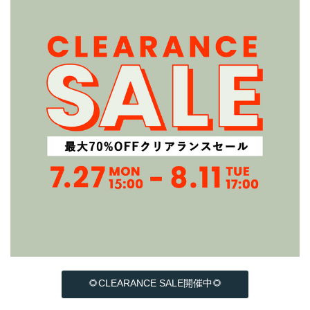
🌻CLEARANCE SALE開催中🌻