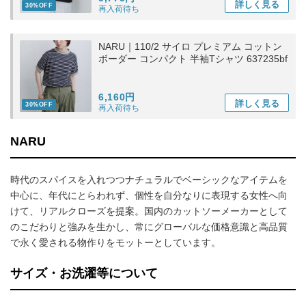
詳しく
見る
30%OFF
再入荷待ち
NARU｜110/2 サイロ プレミアム コットン
ボーダー コンパクト 半袖Tシャツ 637235bf
6,160円
詳しく
見る
30%OFF
再入荷待ち
NARU
時代のスパイスを入れつつナチュラルでベーシックなアイテムを
中心に、年代にとらわれず、個性を自分なりに表現する女性へ向
けて、リアルクローズを提案。国内のカットソーメーカーとして
のこだわりと強みを生かし、常にグローバルな価格意識と高品質
で永く愛される物作りをモットーとしています。
サイズ・お洗濯等について