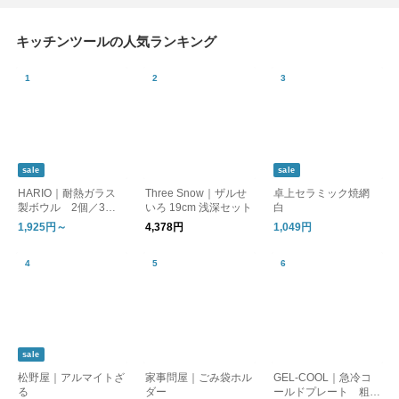
キッチンツールの人気ランキング
sale
sale
HARIO｜耐熱ガラス
Three Snow｜ザルせ
卓上セラミック焼網
製ボウル 2個／3個
いろ 19cm 浅深セット
白
セット
1,925円～
4,378円
1,049円
sale
松野屋｜アルマイトざ
家事問屋｜ごみ袋ホル
GEL-COOL｜急冷コ
る
ダー
ールドプレート 粗熱