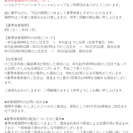
夏季休業期間中の出荷について
いつもグリーンパンオフィシャルショップをご利用頂きありがとうございます。
誠に勝手ながら、下記の期間につきまして夏季休業とさせていただきます。
期間中はご不便ご迷惑をおかけ致しますが、何卒ご理解の程お願い申し上げます。
【夏季休業期間】
8/8（土）～8/16（日）
【夏季休業期間中の出荷について】
～8/7(金)朝9時までのご注文分 ⇒ 8/7(金)までに出荷（出荷予備日：8/8）
8/7(金)朝9時以降～8/17(月)朝7時までのご注文分 ⇒ 8/17(月)以降、順次出荷
8/17(月)朝7時以降のご注文分 ⇒ 8/21(金)以降、順次出荷
【注意事項】
※ご注文内容に確認事項が発生した場合には、8/7(金)午前9時以前のご注文であって
も出荷いたしかねる場合がございます。予めご了承ください。
※夏季休業前の注文が殺到した場合には、8/8(土)出荷になる可能性がございます。
※夏季休業前後のご注文は、発送までに最大7営業日お時間を頂戴する場合がござい
ます。
ご迷惑をおかけしますが、ご理解賜りますよう何卒よろしくお願い申し上げます。
■休業期間中のお問い合わせ■
期間中頂戴いたしましたメールのご返信は、原則として8/17(月)以降順次ご対応をさ
せて頂きます。
■夏季休業期間の配送についてのご案内■
夏季休業期間中の配送につきまして、運送会社各社で帰省による交通渋滞が見込まれ
ており、一部地域で遅れが生じる可能性がございます。
お客さまには大変ご迷惑をお掛けいたしますが、ご了承の程よろしくお願い申し上げ