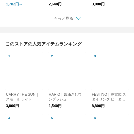
取り/冷却/お弁当
1,782円～
2,640円
3,080円
もっと見る
このストアの人気アイテムランキング
CARRY THE SUN｜
HARIO｜醤油さしワ
FESTINO｜充電式 ス
スモール ライト
ンプッシュ
タイリング ヒーター
ブラシ
3,800円
1,540円
8,800円