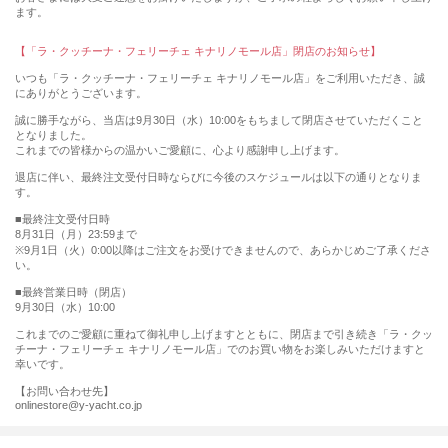
ます。
【「ラ・クッチーナ・フェリーチェ キナリノモール店」閉店のお知らせ】
いつも「ラ・クッチーナ・フェリーチェ キナリノモール店」をご利用いただき、誠
にありがとうございます。
誠に勝手ながら、当店は9月30日（水）10:00をもちまして閉店させていただくこと
となりました。
これまでの皆様からの温かいご愛顧に、心より感謝申し上げます。
退店に伴い、最終注文受付日時ならびに今後のスケジュールは以下の通りとなりま
す。
■最終注文受付日時
8月31日（月）23:59まで
※9月1日（火）0:00以降はご注文をお受けできませんので、あらかじめご了承くださ
い。
■最終営業日時（閉店）
9月30日（水）10:00
これまでのご愛顧に重ねて御礼申し上げますとともに、閉店まで引き続き「ラ・クッ
チーナ・フェリーチェ キナリノモール店」でのお買い物をお楽しみいただけますと
幸いです。
【お問い合わせ先】
onlinestore@y-yacht.co.jp