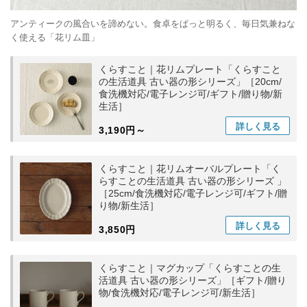
アンティークの風合いを諦めない。食卓をぱっと明るく、毎日気兼ねな
く使える「花リム皿」
くらすこと｜花リムプレート「くらすこと
の生活道具 古い器の形シリーズ」［20cm/
食洗機対応/電子レンジ可/ギフト/贈り物/新
生活］
詳しく
見る
3,190円～
くらすこと｜花リムオーバルプレート「く
らすことの生活道具 古い器の形シリーズ 」
［25cm/食洗機対応/電子レンジ可/ギフト/贈
り物/新生活］
詳しく
見る
3,850円
くらすこと｜マグカップ「くらすことの生
活道具 古い器の形シリーズ」［ギフト/贈り
物/食洗機対応/電子レンジ可/新生活］