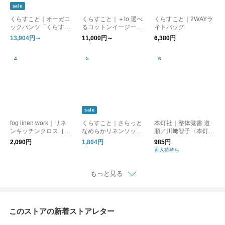
sale
くらすこと｜オーガニ
くらすこと｜＋to 選べ
くらすこと｜2WAYラ
ックパンツ「くらすこ
るコットンイージーパ
イトバッグ
との日常生活着」
ンツ
13,904円～
11,000円～
6,380円
sale
fog linen work｜リネ
くらすこと｜さらっと
本灯社｜整体覚書 道
ンキッチンクロス［ギ
なめらかリネンソック
順／川﨑智子〈本灯社
フト/贈り物］
ス［ギフト/贈り物］
の本〉
2,090円
1,804円
985円
再入荷待ち
もっと見る
このストアの新着ストアレター