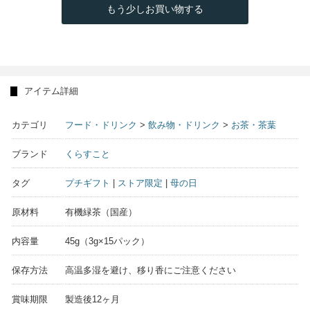
もう少しお買い物する
アイテム詳細
カテゴリ
フード・ドリンク
>
飲み物・ドリンク
>
お茶・茶葉
ブランド
くらすこと
タグ
プチギフト
|
ストア限定
|
母の日
原材料
有機緑茶（国産）
内容量
45g（3g×15パック）
保存方法
高温多湿を避け、移り香にご注意ください
賞味期限
製造後12ヶ月