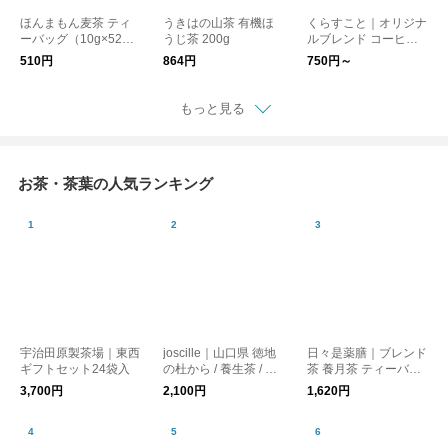
ほんまもん麦茶 ティ
うきはの山茶 有機ほ
くらすこと｜オリジナ
ーバッグ（10g×52パ
うじ茶 200g
ルブレンド コーヒー
ック）
バッグ［ギフト/贈り
510円
864円
750円～
物］
もっと見る
お茶・茶葉の人気ランキング
宇治田原製茶場｜東西
joscille｜山口県 徳地
日々是薬膳｜ブレンド
ギフトセット24袋入
の杜から / 養生茶 / 艶 /
茶 養月茶 ティーバッ
ティーバッグ15個入
グBOX
3,700円
2,100円
1,620円
り