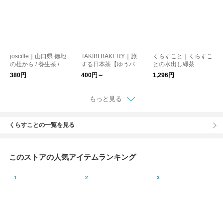
joscille｜山口県 徳地
TAKIBI BAKERY｜旅
くらすこと｜くらすこ
の杜から / 養生茶 / 蓬 /
する日本茶【ゆうパケ
との水出し緑茶
茶葉5g入り
ット対応】
380円
400円～
1,296円
もっと見る
くらすことの一覧を見る
このストアの人気アイテムランキング