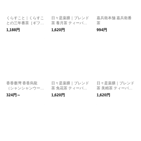
くらすこと｜くらすこ
日々是薬膳｜ブレンド
嘉兵衛本舗 嘉兵衛番
との三年番茶［ギフ
茶 養月茶 ティーバッ
茶
ト/贈り物］
グBOX
1,188円
1,620円
994円
香香臺灣 香香烏龍
日々是薬膳｜ブレンド
日々是薬膳｜ブレンド
（シャンシャンウーロ
茶 免花茶 ティーバッ
茶 美精茶 ティーバッ
ン）
グBOX
グBOX
324円～
1,620円
1,620円