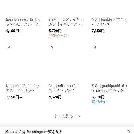
hara glass works｜ガ
sisam｜シズクイヤー
Nui｜tumble ピアス・
ラスのピアスとイヤリ
カフ【イヤリング・ピ
イヤリング
ング（○□）【ピア
アス】【フォーマル】
4,100円～
5,720円
7,150円
ス・イヤリング】【プ
【ギフトおすすめ】
500円クーポン
レゼント】【クリスマ
ス】
Nui｜niren/tumble ピ
Nui｜mitsubu ピア
SISI｜puchipuchi bijo
アス・イヤリング
ス・イヤリング
u earrings ブラックフ
ラワー イヤリング
7,150円～
4,620円
5,170円
再入荷待ち
もっと見る
Melissa Joy Manningの一覧を見る