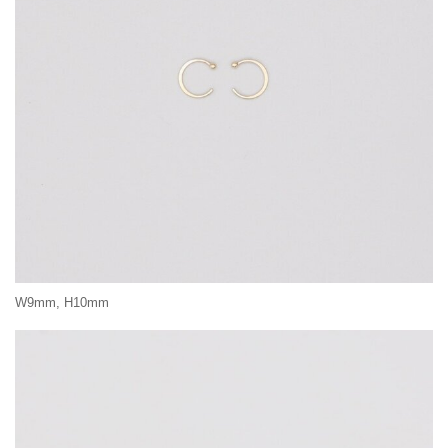
W9mm, H10mm