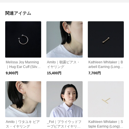
関連アイテム
Melissa Joy Manning
Amito｜朝露ピアス・
Kathleen Whitaker｜B
｜Hug Ear Cuff (Silve
イヤリング
arbell Earring (Long) [
r) [ イヤーカフ ]
ピアス ]
9,900円
15,400円
7,700円
Amito｜ワタユキ ピア
_Fot｜プライウッドフ
Kathleen Whitaker｜S
ス・イヤリング
ープピアス / イヤリン
taple Earring (Long) [