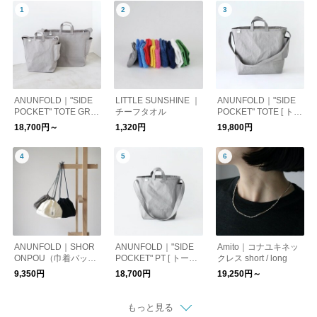
ANUNFOLD｜"SIDE
LITTLE SUNSHINE ｜
ANUNFOLD｜"SIDE
POCKET" TOTE GRA
チーフタオル
POCKET" TOTE [ トー
Y [ トートバッグ ]
トバッグ・ショルダー
18,700円～
1,320円
19,800円
バッグ ]
ANUNFOLD｜SHOR
ANUNFOLD｜"SIDE
Amito｜コナユキネッ
ONPOU（巾着バッ
POCKET" PT [ トート
クレス short / long
グ）
バッグ・ショルダーバ
9,350円
18,700円
19,250円～
ッグ ]
もっと見る