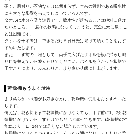
硬く、肌触りが不快なだけに留まらず、本来の役割である吸水性
にも大きな影響を与えてしまっているんです。
タオルは水分を吸う道具です。吸水性が落ちることは絶対に避け
たいところ。 一度その状態になってしまうと、完全に元に戻すこ
とは困難です。
タオルを干す際は、できるだけ直射日光は避けて頂くことをおす
すめいたします。
また、干す前の工程として、両手で広げたタオルを横に揺らし織
り目を整えてから波立たせてください。パイルを立たせた状態で
干すことにより、ふんわりと、より良い状態に仕上がります。
乾燥機もうまく活用
より柔らかい状態がお好きな方は、乾燥機の使用をおすすめいた
します。
例えば、乾き切るまで乾燥機にかけなくても、干す前に1、2分乾
燥機にかけてから干すだけでもだいぶ違ってきます。(乾燥機の性
能により、1、2分では足りない場合もございます)
乾燥機にかけるとパイルがより立った状態になり、ふんわりと柔