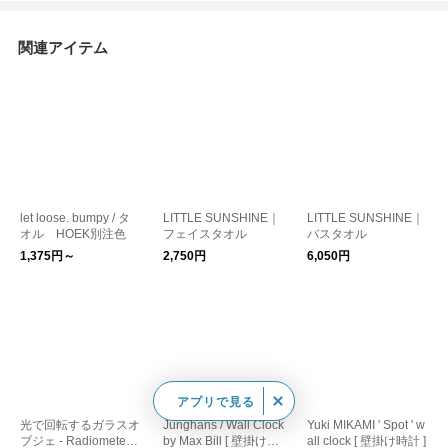
関連アイテム
let loose. bumpy / タ
LITTLE SUNSHINE｜
LITTLE SUNSHINE｜
オル HOEK別注色
フェイスタオル
バスタオル
1,375円～
2,750円
6,050円
アプリで見る
光で回転するガラスオ
Junghans / Wall Clock
Yuki MIKAMI ' Spot ' w
ブジェ - Radiometer [
by Max Bill [ 壁掛け時
all clock [ 壁掛け時計 ]