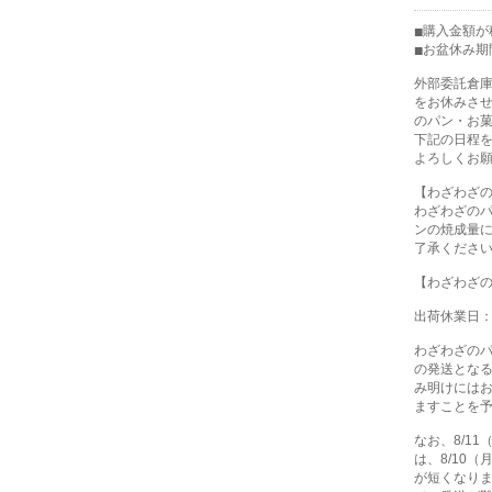
購入金額が税
お盆休み期
外部委託倉
をお休みさ
のパン・お
下記の日程
よろしくお
【わざわざ
わざわざの
ンの焼成量
了承くださ
【わざわざ
出荷休業日：8
わざわざの
の発送とな
み明けには
ますことを
なお、8/1
は、8/10
が短くなり