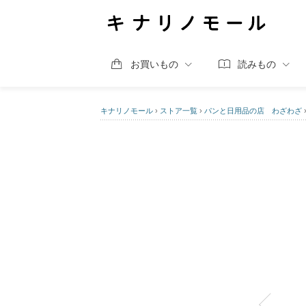
お買いもの
読みもの
キナリノモール
›
ストア一覧
›
パンと日用品の店 わざわざ