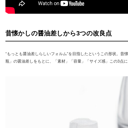
昔懐かしの醤油差しから3つの改良点
“もっとも醤油差しらしいフォルム”を目指したというこの形状。昔
瓶」の醤油差しをもとに、「素材」「容量」「サイズ感」この3点