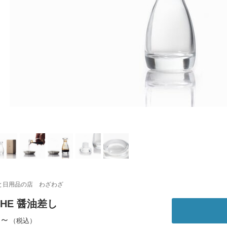
と日用品の店 わざわざ
THE 醤油差し
円～