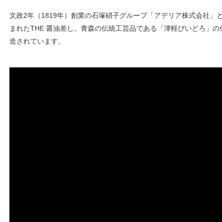
文政2年（1819年）創業の石塚硝子グループ「アデリア株式会社」
まれたTHE 醤油差し。青森の伝統工芸品である「津軽びいどろ」
造されています。