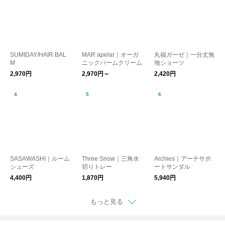
SUMIDAY/HAIR BAL
MAR apelar｜オーガ
丸福ガーゼ｜一分丈無
M
ニックバームクリーム
地ショーツ
2,970円
2,970円～
2,420円
SASAWASHI｜ルーム
Three Snow｜三角水
Archies｜アーチサポ
シューズ
切りトレー
ートサンダル
4,400円
1,870円
5,940円
もっと見る