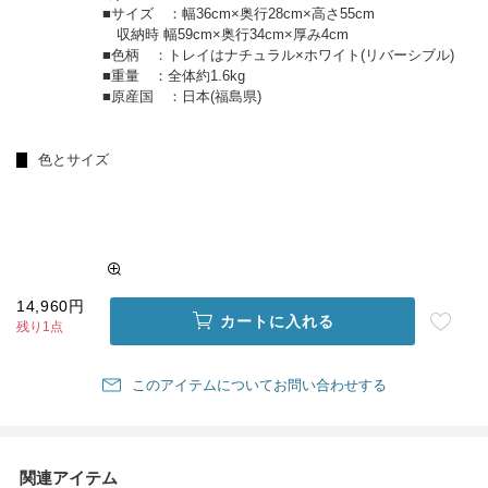
■サイズ ：幅36cm×奥行28cm×高さ55cm
収納時 幅59cm×奥行34cm×厚み4cm
■色柄 ：トレイはナチュラル×ホワイト(リバーシブル)
■重量 ：全体約1.6kg
■原産国 ：日本(福島県)
色とサイズ
14,960円
カートに入れる
残り1点
このアイテムについてお問い合わせする
関連アイテム