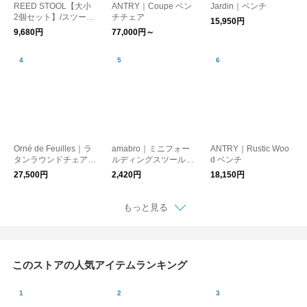
REED STOOL【大小
ANTRY｜Coupe ベン
Jardin｜ベンチ
2個セット】/スツール
チチェア
15,950円
民芸
9,680円
77,000円～
Orné de Feuilles｜ラ
amabro｜ミニフォー
ANTRY｜Rustic Woo
タンラウンドチェア
ルディングスツール
d ベンチ
（クッション付き）
（持ち運びしやすい折
27,500円
2,420円
18,150円
りたたみチェア）3カ
ラー【アウトドア・キ
ャンプ・イス】【ガー
もっと見る
デニング】
このストアの人気アイテムランキング