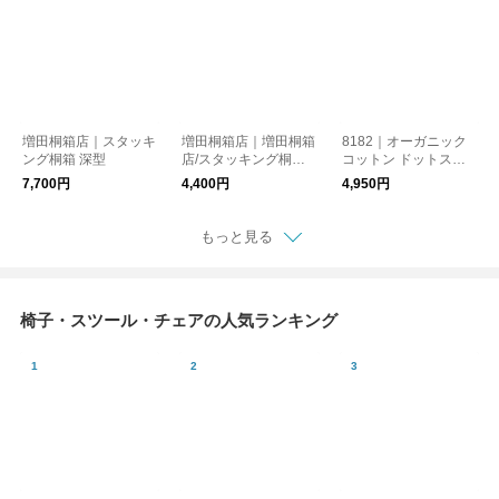
増田桐箱店｜スタッキ
増田桐箱店｜増田桐箱
8182｜オーガニック
ング桐箱 深型
店/スタッキング桐箱
コットン ドットスモ
浅型
ールイブル
7,700円
4,400円
4,950円
もっと見る
椅子・スツール・チェアの人気ランキング