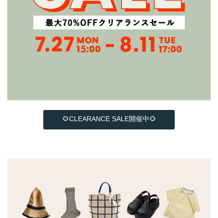
🌻CLEARANCE SALE開催中🌻