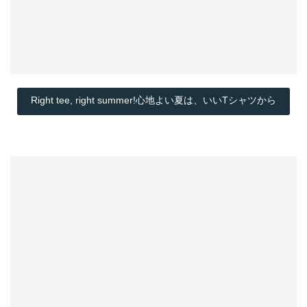
Right tee, right summer!心地よい夏は、いいTシャツから