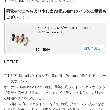
ミネート加工でツヤ感が美しい仕上がりです。
同素材でこちらより少し太め(幅25mm)タイプのご用意も
ございます♪
LEFIJE｜カウレザー ベルト “Tresor”
m4621a-tresor-rf
詳しく
見る
10,450円
LEFIJE
アドリア海に面したイタリア中部の街、Pescaraで作られるレザー
グッズブランド。
オーナーのMaurizio Cetrulloは、長年に渡ってイタリアレザーグッ
ズ業界の第一線で活躍し、ハイエンドブランドの製品にも携わっ
た経験を多く持っている。
2007年に自身のファクトリーを立ち上げ、クラシックでありなが
らモダンなテイストと、繊細なイタリアンクラフツマンシップと