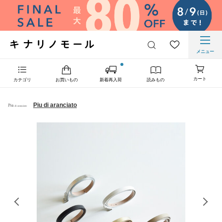
メニュー
カート
カテゴリ
お買いもの
新着再入荷
読みもの
Piu di aranciato