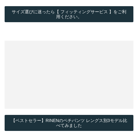
サイズ選びに迷ったら【 フィッティングサービス 】をご利
用ください。
【ベストセラー】RINENのペチパンツ レングス別3モデル比
べてみました