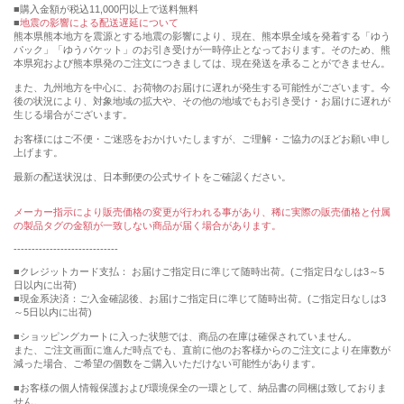
購入金額が税込11,000円以上で送料無料
地震の影響による配送遅延について
熊本県熊本地方を震源とする地震の影響により、現在、熊本県全域を発着する「ゆう
パック」「ゆうパケット」のお引き受けが一時停止となっております。そのため、熊
本県宛および熊本県発のご注文につきましては、現在発送を承ることができません。
また、九州地方を中心に、お荷物のお届けに遅れが発生する可能性がございます。今
後の状況により、対象地域の拡大や、その他の地域でもお引き受け・お届けに遅れが
生じる場合がございます。
お客様にはご不便・ご迷惑をおかけいたしますが、ご理解・ご協力のほどお願い申し
上げます。
最新の配送状況は、日本郵便の公式サイトをご確認ください。
メーカー指示により販売価格の変更が行われる事があり、稀に実際の販売価格と付属
の製品タグの金額が一致しない商品が届く場合があります。
-----------------------------
■クレジットカード支払： お届けご指定日に準じて随時出荷。(ご指定日なしは3～5
日以内に出荷)
■現金系決済：ご入金確認後、お届けご指定日に準じて随時出荷。(ご指定日なしは3
～5日以内に出荷)
■ショッピングカートに入った状態では、商品の在庫は確保されていません。
また、ご注文画面に進んだ時点でも、直前に他のお客様からのご注文により在庫数が
減った場合、ご希望の個数をご購入いただけない可能性があります。
■お客様の個人情報保護および環境保全の一環として、納品書の同梱は致しておりま
せん。