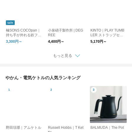
sale
極SONS COCOpan｜
小泉硝子製作所 | DEG
KINTO｜PLAY TUMB
持ち手が外れる鉄フラ
REE
LER ストラップセッ
イパン
ト
3,300円～
4,400円～
5,170円～
もっと見る
やかん・電気ケトルの人気ランキング
野田琺瑯｜アムケトル
Russell Hobbs｜T Ket
BALMUDA｜The Pot