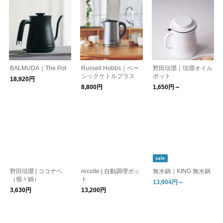
BALMUDA｜The Pot
Russell Hobbs｜ベー
野田琺瑯｜琺瑯オイル
シックケトルプラス
ポット
18,920円
8,800円
1,650円～
sale
野田琺瑯 | ココナベ
recolte | 自動調理ポッ
無水鍋｜KING 無水鍋
（個々鍋）
ト
13,904円～
3,630円
13,200円