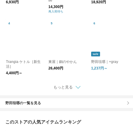
tle
6,930円
18,920円
14,300円
再入荷待ち
sale
Trangia ケトル［新生
東屋｜銅のやかん
野田琺瑯｜+gray
活］
26,400円
1,237円～
4,400円～
もっと見る
野田琺瑯の一覧を見る
このストアの人気アイテムランキング