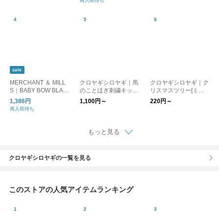
再入荷待ち
sale
MERCHANT ＆ MILL
クロヤギシロヤギ｜馬
クロヤギシロヤギ｜ク
S｜BABY BOW BLAC
のことほぎ刺繍キット
リスマスツリー[ミシ
K SCISSORS ミニ糸
(祈、守) [午年/お正月/
ン刺繍入りカットクロ
1,386円
1,100円～
220円～
切りばさみ
結婚式/おひなまつり/
ス]
再入荷待ち
図案付/うま/ウマ/駒]
もっと見る
クロヤギシロヤギの一覧を見る
このストアの人気アイテムランキング