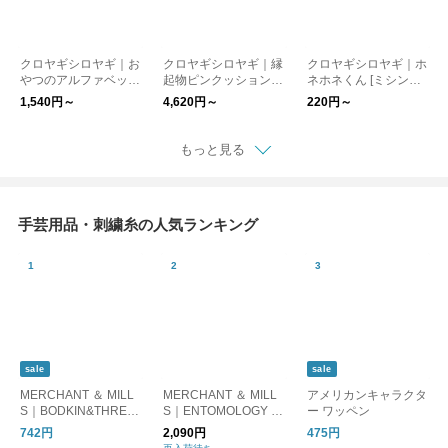
クロヤギシロヤギ｜お
クロヤギシロヤギ｜縁
クロヤギシロヤギ｜ホ
やつのアルファベット
起物ピンクッション
ネホネくん [ミシン刺
の刺繍キット[スイー
（刺繍まち針付き）
繍入りカットクロス］
1,540円～
4,620円～
220円～
ツ好き/初心者でも楽
[一点モノ/母の日/ギフ
ハロウィン/図案写し
しい/図案付/入園入学/
ト]
なし
通園］
もっと見る
手芸用品・刺繍糸の人気ランキング
sale
sale
MERCHANT ＆ MILL
MERCHANT ＆ MILL
アメリカンキャラクタ
S｜BODKIN&THREA
S｜ENTOMOLOGY PI
ー ワッペン
DER 紐通し＆糸通
NS
742円
2,090円
475円
し