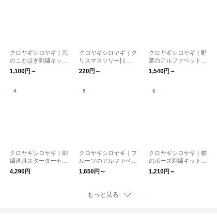
クロヤギシロヤギ｜馬
クロヤギシロヤギ｜ク
クロヤギシロヤギ｜野
のことほぎ刺繍キット
リスマスツリー[ミシ
菜のアルファベットの
(祈、守) [午年/お正月/
ン刺繍入りカットクロ
刺繍キット[初心者向
1,100円～
220円～
1,540円～
結婚式/おひなまつり/
ス]
け/図案付/入園入学/通
図案付/うま/ウマ/駒]
園］
クロヤギシロヤギ｜刺
クロヤギシロヤギ｜フ
クロヤギシロヤギ｜猫
繍道具スターターセッ
ルーツのアルファベッ
のポーズ刺繍キット
ト[刺繍道具/手芸道具/
トの刺繍キット[初心
[初心者向け/図案付/入
4,290円
1,650円～
1,210円～
入園入学/通園］オリ
者でも楽しい/図案付/
園入学/通園］
ジナルきんちゃく入り
入園入学/通園］
もっと見る