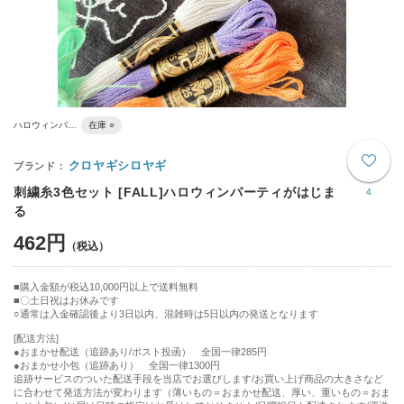
ハロウィンパ…
在庫 ○
クロヤギシロヤギ
刺繍糸3色セット [FALL]ハロウィンパーティがはじま
4
る
462円
購入金額が税込10,000円以上で送料無料
〇土日祝はお休みです
○通常は入金確認後より3日以内、混雑時は5日以内の発送となります
[配送方法]
●おまかせ配送（追跡あり/ポスト投函） 全国一律285円
●おまかせ小包（追跡あり） 全国一律1300円
追跡サービスのついた配送手段を当店でお選びします/お買い上げ商品の大きさなど
に合わせて発送方法が変わります（薄いもの＝おまかせ配送、厚い、重いもの＝おま