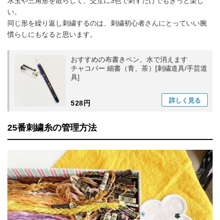
水玉や三角形を散らして、交互に3色で刺すだけでもきっと楽し
い。
同じ形を繰り返し刺繍するのは、刺繍初心者さんにとっていい腕
慣らしにもなると思います。
おすすめの布書きペン。水で消えます
チャコパー 細書（青、茶）[刺繍道具/手芸道
具]
詳しく
見る
528円
25番刺繍糸の管理方法