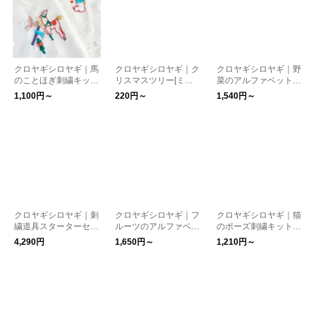
クロヤギシロヤギ｜馬
クロヤギシロヤギ｜ク
クロヤギシロヤギ｜野
のことほぎ刺繍キット
リスマスツリー[ミシ
菜のアルファベットの
(祈、守) [午年/お正月/
ン刺繍入りカットクロ
刺繍キット[初心者向
1,100円～
220円～
1,540円～
結婚式/おひなまつり/
ス]
け/図案付/入園入学/通
図案付/うま/ウマ/駒]
園］
クロヤギシロヤギ｜刺
クロヤギシロヤギ｜フ
クロヤギシロヤギ｜猫
繍道具スターターセッ
ルーツのアルファベッ
のポーズ刺繍キット
ト[刺繍道具/手芸道具/
トの刺繍キット[初心
[初心者向け/図案付/入
4,290円
1,650円～
1,210円～
入園入学/通園］オリ
者でも楽しい/図案付/
園入学/通園］
ジナルきんちゃく入り
入園入学/通園］