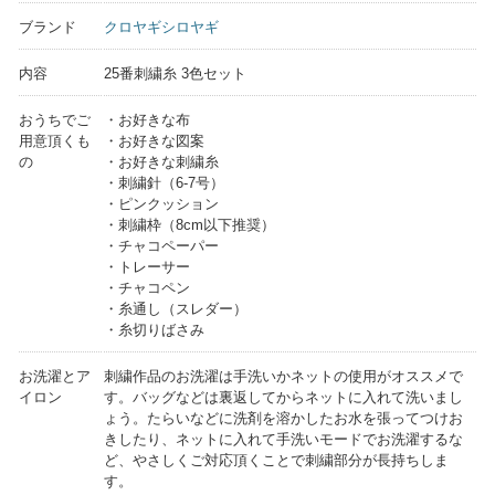
ブランド
クロヤギシロヤギ
内容
25番刺繍糸 3色セット
おうちでご
・お好きな布
用意頂くも
・お好きな図案
の
・お好きな刺繍糸
・刺繍針（6-7号）
・ピンクッション
・刺繍枠（8cm以下推奨）
・チャコペーパー
・トレーサー
・チャコペン
・糸通し（スレダー）
・糸切りばさみ
お洗濯とア
刺繍作品のお洗濯は手洗いかネットの使用がオススメで
イロン
す。バッグなどは裏返してからネットに入れて洗いまし
ょう。たらいなどに洗剤を溶かしたお水を張ってつけお
きしたり、ネットに入れて手洗いモードでお洗濯するな
ど、やさしくご対応頂くことで刺繍部分が長持ちしま
す。