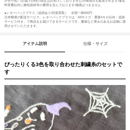
かせ小包）/お届け日時の指定はお受けしておりません/日曜祝日も配達されます/運送
料実費以外に梱包資材等の費用を含んでおります/補償はつきません
●レターパックプラス（追跡あり/対面受取） 全国一律600円
日本郵便の配送サービス、レターパックプラスは「A4サイズ・重量4キロ以内・追跡
サービス付き」で商品をお届けできるサービスです。書籍など厚みのあるお品物に適
用させていただきます。
アイテム説明
仕様・サイズ
ぴったりくる3色を取り合わせた刺繍糸のセットで
す