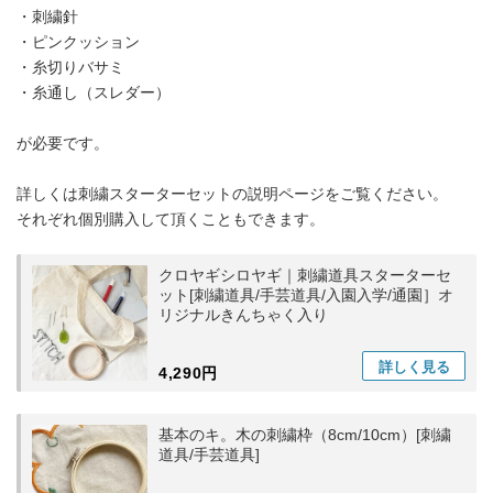
・刺繍針
・ピンクッション
・糸切りバサミ
・糸通し（スレダー）
が必要です。
詳しくは刺繍スターターセットの説明ページをご覧ください。
それぞれ個別購入して頂くこともできます。
クロヤギシロヤギ｜刺繍道具スターターセ
ット[刺繍道具/手芸道具/入園入学/通園］オ
リジナルきんちゃく入り
詳しく
見る
4,290円
基本のキ。木の刺繍枠（8cm/10cm）[刺繍
道具/手芸道具]