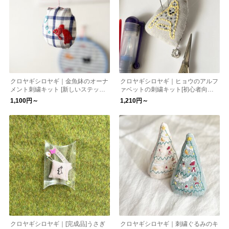
クロヤギシロヤギ｜金魚鉢のオーナ
クロヤギシロヤギ｜ヒョウのアルフ
メント刺繍キット [新しいステッチ
ァベットの刺繍キット[初心者向け/
に出会う] 2個つくれる
図案付/入園入学/通園］
1,100円～
1,210円～
クロヤギシロヤギ｜[完成品]うさぎ
クロヤギシロヤギ｜刺繍ぐるみのキ