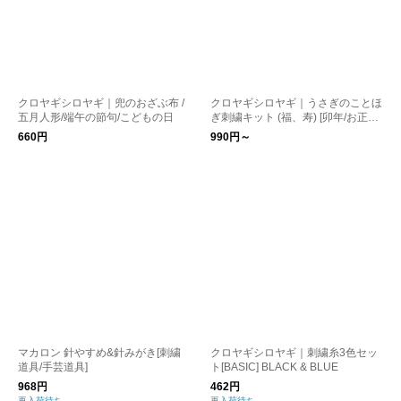
クロヤギシロヤギ｜兜のおざぶ布 /
クロヤギシロヤギ｜うさぎのことほ
五月人形/端午の節句/こどもの日
ぎ刺繍キット (福、寿) [卯年/お正月/
結婚式/おひなまつり/図案付]
660円
990円～
マカロン 針やすめ&針みがき[刺繍
クロヤギシロヤギ｜刺繍糸3色セッ
道具/手芸道具]
ト[BASIC] BLACK & BLUE
968円
462円
再入荷待ち
再入荷待ち