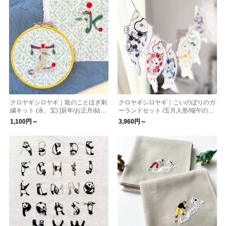
クロヤギシロヤギ｜龍のことほぎ刺
クロヤギシロヤギ｜こいのぼりのガ
繍キット (永、宝) [辰年/お正月/結婚
ーランドセット /五月人形/端午の節
式/おひなまつり/図案付/竜]
句/こどもの日
1,100円～
3,960円～