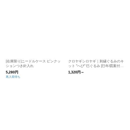
[在庫限り]ニードルケース ピンクッ
クロヤギシロヤギ｜刺繍ぐるみのキ
ションつき針入れ
ット "へび" 巳ぐるみ [巳年/図案付/
ヘビ]
5,280円
1,320円～
再入荷待ち