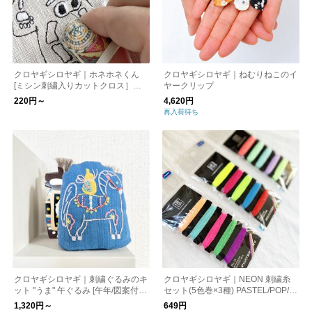
クロヤギシロヤギ｜ホネホネくん
クロヤギシロヤギ｜ねむりねこのイ
[ミシン刺繍入りカットクロス］ハ
ヤークリップ
ロウィン/図案写しなし
220円～
4,620円
再入荷待ち
クロヤギシロヤギ｜刺繍ぐるみのキ
クロヤギシロヤギ｜NEON 刺繍糸
ット "うま" 午ぐるみ [午年/図案付/
セット(5色巻×3種) PASTEL/POP/VI
うま/ウマ/馬］
VID
1,320円～
649円