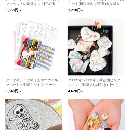
ファベットの刺繍キット[初心者で
キット[初心者向け/図案付/入園入学/
も楽しい/図案付/入園入学/通園］
通園］
1,650円～
1,210円～
クロヤギシロヤギ｜おやつのアルフ
クロヤギシロヤギ｜縁起物ピンクッ
ァベットの刺繍キット[スイーツ好
ション（刺繍まち針付き）[一点モ
き/初心者でも楽しい/図案付/入園入
ノ/母の日/ギフト]
1,540円～
4,620円～
学/通園］