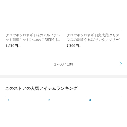
クロヤギシロヤギ｜猫のアルファベ
クロヤギシロヤギ｜[完成品]クリス
ット刺繍キット[ネコ/ねこ/図案付]
マスの刺繍ぐるみ"サンタ／ツリー"
うちのコ模様でつくるにゃるふぁべ
1,870円～
7,700円～
っと
>
1 - 60 / 184
このストアの人気アイテムランキング