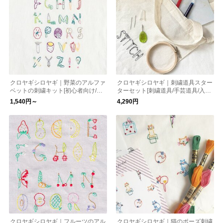
クロヤギシロヤギ｜野菜のアルファ
クロヤギシロヤギ｜刺繍道具スター
ベットの刺繍キット[初心者向け/図
ターセット[刺繍道具/手芸道具/入園
案付/入園入学/通園］
入学/通園］オリジナルきんちゃく
1,540円～
4,290円
入り
クロヤギシロヤギ｜フルーツのアル
クロヤギシロヤギ｜猫のポーズ刺繍