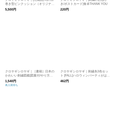
巻き型ピンクッション（オリジナル
き/ポストカード]食卓THANK YOU
まち針/スレダー付き）[刺繍道具/手
5,500円
220円
芸道具]
クロヤギシロヤギ｜［書籍］日本の
クロヤギシロヤギ｜刺繍糸3色セッ
かわいい刺繍図鑑[図案付/やり方タ
ト [FALL]ハロウィンパーティがはじ
ップリ掲載/初心者も楽しい/入園入
まる
1,540円
462円
学/通園］
再入荷待ち