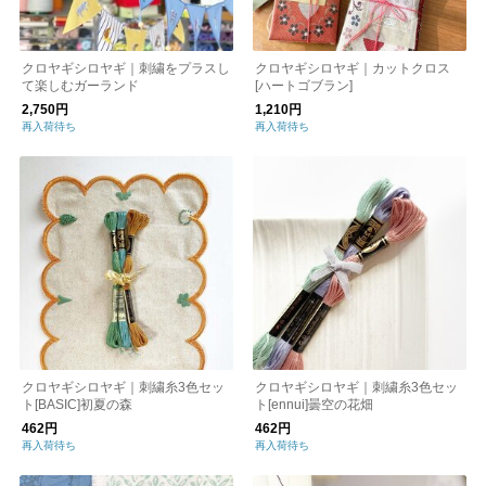
クロヤギシロヤギ｜刺繍をプラスし
クロヤギシロヤギ｜カットクロス
て楽しむガーランド
[ハートゴブラン]
2,750円
1,210円
再入荷待ち
再入荷待ち
クロヤギシロヤギ｜刺繍糸3色セッ
クロヤギシロヤギ｜刺繍糸3色セッ
ト[BASIC]初夏の森
ト[ennui]曇空の花畑
462円
462円
再入荷待ち
再入荷待ち