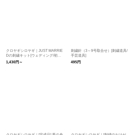
クロヤギシロヤギ｜JUST MARRIE
刺繍針（3～9号取合せ）[刺繍道具/
Dの刺繍キット[ウェディング/初心
手芸道具]
者でも楽しい/図案付/結婚祝]
1,430円～
495円
クロヤギシロヤギ｜[完成品] 馬の糸
クロヤギシロヤギ｜[刺繍のおはが