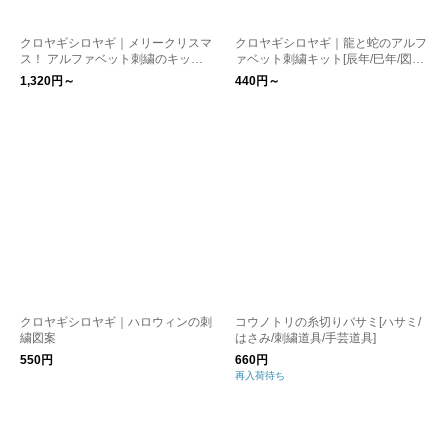
クロヤギシロヤギ｜メリークリスマ
クロヤギシロヤギ｜龍と蛇のアルフ
ス！ アルファベット刺繍のキット
ァベット刺繍キット[辰年/巳年/図案
[初心者でも楽しい/図案付]
付/お正月]
1,320円～
440円～
クロヤギシロヤギ｜ハロウィンの刺
コウノトリの糸切りバサミ[ハサミ/
繍図案
はさみ/刺繍道具/手芸道具]
550円
660円
再入荷待ち