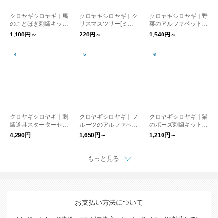
クロヤギシロヤギ｜馬
クロヤギシロヤギ｜ク
クロヤギシロヤギ｜野
のことほぎ刺繍キット
リスマスツリー[ミシ
菜のアルファベットの
(祈、守) [午年/お正月/
ン刺繍入りカットクロ
刺繍キット[初心者向
1,100円～
220円～
1,540円～
結婚式/おひなまつり/
ス]
け/図案付/入園入学/通
図案付/うま/ウマ/駒]
園］
クロヤギシロヤギ｜刺
クロヤギシロヤギ｜フ
クロヤギシロヤギ｜猫
繍道具スターターセッ
ルーツのアルファベッ
のポーズ刺繍キット
ト[刺繍道具/手芸道具/
トの刺繍キット[初心
[初心者向け/図案付/入
4,290円
1,650円～
1,210円～
入園入学/通園］オリ
者でも楽しい/図案付/
園入学/通園］
ジナルきんちゃく入り
入園入学/通園］
もっと見る
お支払い方法について