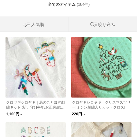
全てのアイテム
(184件)
人気順
絞り込み
クロヤギシロヤギ｜馬のことほぎ刺
クロヤギシロヤギ｜クリスマスツリ
繍キット (祈、守) [午年/お正月/結婚
ー[ミシン刺繍入りカットクロス]
式/おひなまつり/図案付/うま/ウマ/
1,100円～
220円～
駒]