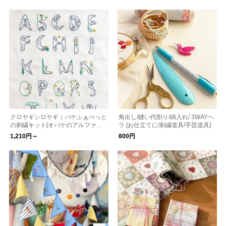
クロヤギシロヤギ｜バケふぁべっと
角出し/縫い代割り/綿入れ/ 3WAYヘ
の刺繍キット[オバケのアルファベ
ラ [お仕立てに/刺繍道具/手芸道具]
ット/初心者向け/図案付/入園入学/通
1,210円～
800円
園］