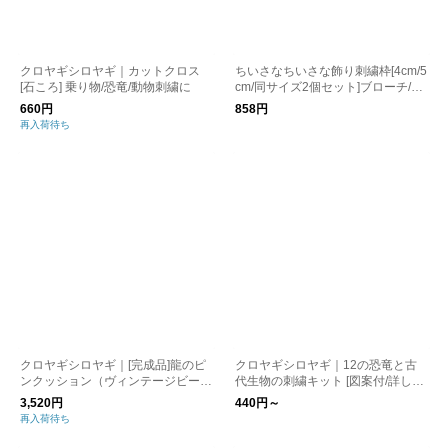
クロヤギシロヤギ｜カットクロス
ちいさなちいさな飾り刺繍枠[4cm/5
[石ころ] 乗り物/恐竜/動物刺繍に
cm/同サイズ2個セット]ブローチ/オ
ーナメント/ピンクッション
660円
858円
再入荷待ち
クロヤギシロヤギ｜[完成品]龍のピ
クロヤギシロヤギ｜12の恐竜と古
ンクッション（ヴィンテージビーズ
代生物の刺繍キット [図案付/詳しい
のまち針付き）[刺繍道具/手芸道具/
説明/ダイナソー/初心者も楽しい]
3,520円
440円～
辰年/竜]
再入荷待ち