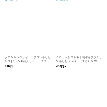
クロヤギシロヤギ｜エプロンをした
クロヤギシロヤギ｜刺繍をプラスし
リス [ミシン刺繍入りカットクロス]
て楽しむワッペン（まる）7cm/3col
お礼/母の日/りす
ors
880円
440円～