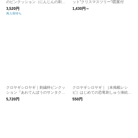
のピンクッション（にんじんの刺繍
ット"クリスマスツリー"/図案付
まち針付き）
3,520円
1,430円～
再入荷待ち
クロヤギシロヤギ｜刺繍枠ピンクッ
クロヤギシロヤギ｜［未掲載レシ
ション『あわてんぼうのサンタクロ
ピ］はじめての恐竜刺しゅう挿絵図
ース』（3種のまち針付き）[完成品/
案
5,720円
550円
クリスマスギフト]