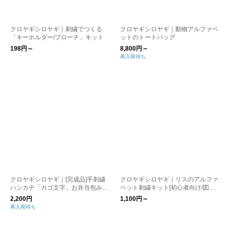
クロヤギシロヤギ｜刺繍でつくる
クロヤギシロヤギ｜動物アルファベ
「キーホルダー/ブローチ」キット
ットのトートバッグ
198円～
8,800円～
再入荷待ち
クロヤギシロヤギ｜[完成品]手刺繍
クロヤギシロヤギ｜リスのアルファ
ハンカチ「カゴ文字」お弁当包みに
ベット刺繍キット[初心者向け/図案
も
付/りす]
2,200円
1,100円～
再入荷待ち