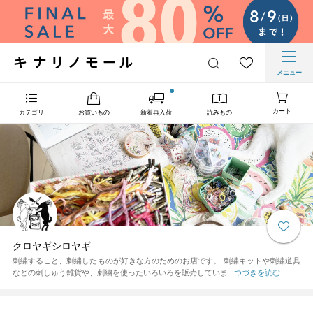
メニュー
カート
カテゴリ
お買いもの
新着再入荷
読みもの
クロヤギシロヤギ
刺繍すること、刺繍したものが好きな方のためのお店です。 刺繍キットや刺繍道具
などの刺しゅう雑貨や、刺繍を使ったいろいろを販売していま...
つづきを読む