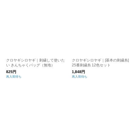
クロヤギシロヤギ｜刺繍して使いた
クロヤギシロヤギ｜[基本の刺繍糸]
い きんちゃくバッグ（無地）
25番刺繍糸 12色セット
825円
1,848円
再入荷待ち
再入荷待ち