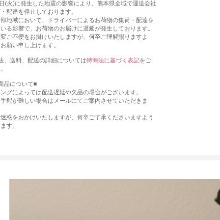
8日(火)に発生した地震の影響により、熊本県全域で運送会社
荷・配達を停止しております。
一部地域において、ドライバーによるお荷物の集荷・配達を
ている影響で、お荷物のお届けに遅延が発生しております。
大変ご不便をお掛けいたしますが、何卒ご理解賜りますよ
くお願い申し上げます。
法、送料、配送の詳細については
特商法に基づく表記
をご
い。
商品について■
ミングによっては配送遅延や欠品の場合がございます。
お手配が難しい場合はメールにてご案内させていただきま
ご迷惑をおかけいたしますが、何卒ご了承くださいますよう
します。