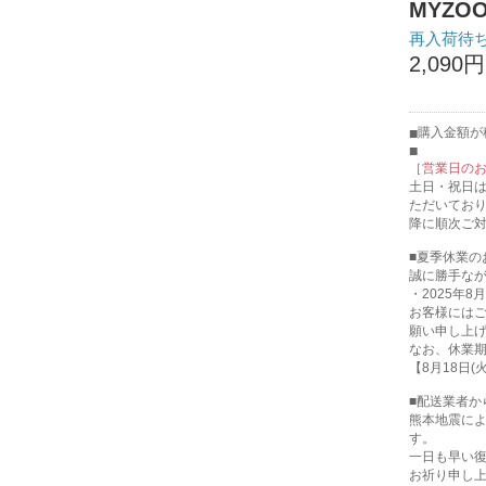
MYZO
再入荷待
2,090円
購入金額が税
［営業日の
土日・祝日
ただいてお
降に順次ご
■夏季休業の
誠に勝手な
・2025年8月
お客様には
願い申し上
なお、休業
【8月18日
■配送業者か
熊本地震に
す。
一日も早い
お祈り申し