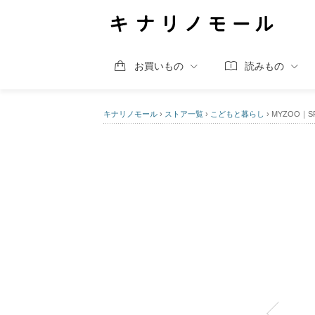
お買いもの
読みもの
キナリノモール
›
ストア一覧
›
こどもと暮らし
›
MYZOO｜S