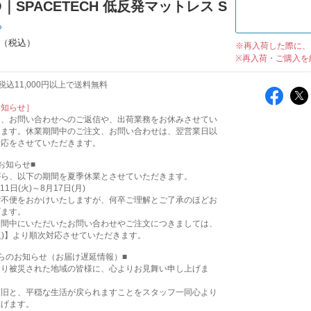
O｜SPACETECH 低反発マットレス S
ち
※再入荷した際に、
※再入荷・ご購入を
込11,000円以上で送料無料
お知らせ］
は、お問い合わせへのご返信や、出荷業務をお休みさせてい
ります。休業期間中のご注文、お問い合わせは、翌営業日以
対応をさせていただきます。
お知らせ■
がら、以下の期間を夏季休業とさせていただきます。
11日(火)～8月17日(月)
ご不便をおかけいたしますが、何卒ご理解とご了承のほどお
げます。
期間中にいただいたお問い合わせやご注文につきましては、
(火)】より順次対応させていただきます。
らのお知らせ（お届け遅延情報）■
より被災された地域の皆様に、心よりお見舞い申し上げま
復旧と、平穏な生活が戻られますことをスタッフ一同心より
上げます。