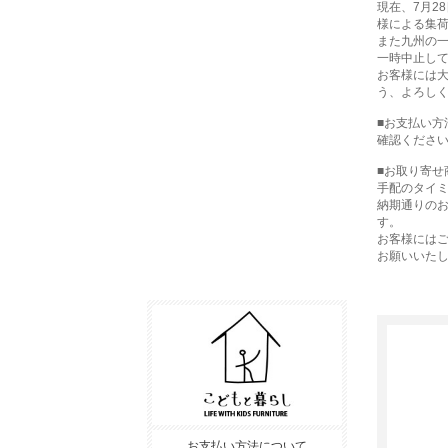
現在、7月2
様による集
また九州の
一時中止し
お客様には
う、よろし
■お支払い方
確認くださ
■お取り寄せ
手配のタイ
納期通りの
す。
お客様には
お願いいた
お支払い方法について