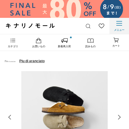
メニュー
カート
カテゴリ
お買いもの
新着再入荷
読みもの
Piu di aranciato