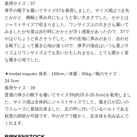
着用サイズ：37
厚手の靴下を履いてサイズ37を着用しました。サイズ感はつま先
とかかと、横幅と厚み共にちょうど良い大きさでした。かかとは
ジャストサイズで収まりました。ワンサイズ上の大きさも履いて
みましたが今度は歩行時にかかとが浮く感覚があったので、37で
やはりちょうど良さそうでした。中の生地に厚みがあり、合わせ
る靴下によって履き心地が違うので、厚手の場合はいつも選ぶサ
イズよりワンサイズ上でも良いかもしれません。とても暖かく楽
な履き心地でした。
▼model:mayuko 身長：168cm／体重：55kg／靴のサイズ：
24.5cm
着用サイズ：39
普通の厚さの靴下を履いてサイズ39(約25.0-25.5cm)を着用しまし
た。サイズ感は全体的にジャストサイズでした。履き口が広いの
でスムーズに着脱出来ました。足の甲に付いているベルトである
程度の調節が可能です。中がボアで暖かく、足全体を包み込んで
くれます。
BIRKENSTOCK