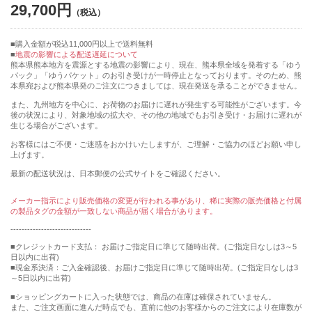
29,700円
購入金額が税込11,000円以上で送料無料
地震の影響による配送遅延について
熊本県熊本地方を震源とする地震の影響により、現在、熊本県全域を発着する「ゆう
パック」「ゆうパケット」のお引き受けが一時停止となっております。そのため、熊
本県宛および熊本県発のご注文につきましては、現在発送を承ることができません。
また、九州地方を中心に、お荷物のお届けに遅れが発生する可能性がございます。今
後の状況により、対象地域の拡大や、その他の地域でもお引き受け・お届けに遅れが
生じる場合がございます。
お客様にはご不便・ご迷惑をおかけいたしますが、ご理解・ご協力のほどお願い申し
上げます。
最新の配送状況は、日本郵便の公式サイトをご確認ください。
メーカー指示により販売価格の変更が行われる事があり、稀に実際の販売価格と付属
の製品タグの金額が一致しない商品が届く場合があります。
-----------------------------
■クレジットカード支払： お届けご指定日に準じて随時出荷。(ご指定日なしは3～5
日以内に出荷)
■現金系決済：ご入金確認後、お届けご指定日に準じて随時出荷。(ご指定日なしは3
～5日以内に出荷)
■ショッピングカートに入った状態では、商品の在庫は確保されていません。
また、ご注文画面に進んだ時点でも、直前に他のお客様からのご注文により在庫数が