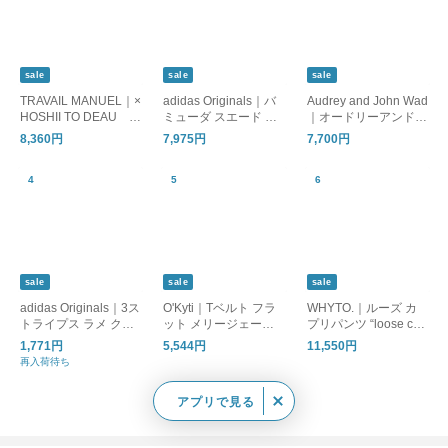
sale
sale
sale
TRAVAIL MANUEL｜×
adidas Originals｜バ
Audrey and John Wad
HOSHII TO DEAU ar
ミューダ スエード ス
｜オードリーアンドジ
anciato別注 強撚 クー
ニーカー BRMD W br
ョンワッド コットン
8,360円
7,975円
7,700円
ル天竺 アンダー ジョ
md-w
ダブルシルケット天竺
ッパーズ パンツ 5083
ハーフスリーブ プル
-same1-fn
オーバー l6955
sale
sale
sale
adidas Originals｜3ス
O'Kyti｜Tベルト フラ
WHYTO.｜ルーズ カ
トライプス ラメ クル
ット メリージェーン
プリパンツ “loose cap
ーソックス 靴下 2足セ
シューズ 6700
ri pants” wht26hpt406
1,771円
5,544円
11,550円
ット 3 STRIPES GLIT
6
再入荷待ち
TER CREW SOCKS 2
PAIRS ka985
アプリで見る
もっと見る