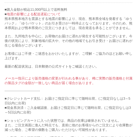
購入金額が税込11,000円以上で送料無料
地震の影響による配送遅延について
熊本県熊本地方を震源とする地震の影響により、現在、熊本県全域を発着する「ゆう
パック」「ゆうパケット」のお引き受けが一時停止となっております。そのため、熊
本県宛および熊本県発のご注文につきましては、現在発送を承ることができません。
また、九州地方を中心に、お荷物のお届けに遅れが発生する可能性がございます。今
後の状況により、対象地域の拡大や、その他の地域でもお引き受け・お届けに遅れが
生じる場合がございます。
お客様にはご不便・ご迷惑をおかけいたしますが、ご理解・ご協力のほどお願い申し
上げます。
最新の配送状況は、日本郵便の公式サイトをご確認ください。
メーカー指示により販売価格の変更が行われる事があり、稀に実際の販売価格と付属
の製品タグの金額が一致しない商品が届く場合があります。
-----------------------------
■クレジットカード支払： お届けご指定日に準じて随時出荷。(ご指定日なしは3～5
日以内に出荷)
■現金系決済：ご入金確認後、お届けご指定日に準じて随時出荷。(ご指定日なしは3
～5日以内に出荷)
■ショッピングカートに入った状態では、商品の在庫は確保されていません。
また、ご注文画面に進んだ時点でも、直前に他のお客様からのご注文により在庫数が
減った場合、ご希望の個数をご購入いただけない可能性があります。