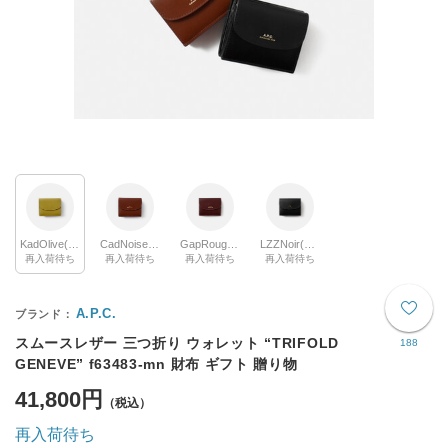
KadOlive(col.47)
CadNoisette(col.86)
GapRougeBrule(col.79)
LZZNoir(col.99)
再入荷待ち
再入荷待ち
再入荷待ち
再入荷待ち
A.P.C.
スムースレザー 三つ折り ウォレット “TRIFOLD
188
GENEVE” f63483-mn 財布 ギフト 贈り物
41,800円
再入荷待ち