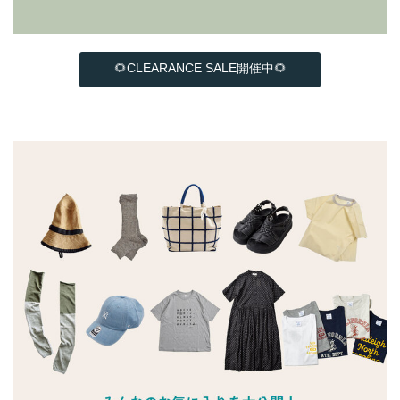
🌻CLEARANCE SALE開催中🌻