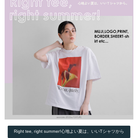
Right tee, right summer!心地よい夏は、いいTシャツから