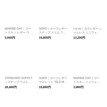
MARINE DAY｜ゴー
SOPO｜カーフレザー
i ro se｜カウレザー シ
トスキン レザー ウォ
スナップ スリム ウォ
ームレス ミニウォレ
レット 財布 “SON” so
レット 財布 “SNAP SL
ット“SEAMLESS MINI
5,940円
19,800円
13,200円
n-fn
IM WALLET M-DEG/V
WALLET 2” acc-sl30-k
AL” so-54-tr ギフト 贈
r
り物
STANDARD SUPPLY
SOPO｜カーフレザー
MARINE DAY｜ゴー
｜スナップ ウォレッ
ウォレット “OLD MM
トスキン ミニウォレ
ト 財布 PAL snap-wall
M PURSE-DEG/ZE” s
ット 財布 “CRU” cru-f
26,400円
19,800円
3,960円
et
o-55-kk 財布 ギフト
n
贈り物