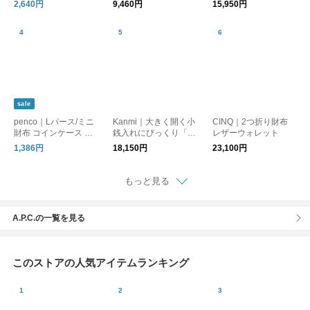
ラットで嵩張りにくい
2,640円
9,460円
15,950円
本革 ミニ財布
sale
penco｜Lパース/ミニ
Kanmi｜大きく開く小
CINQ｜2つ折り財布
財布 コインケース カ
銭入れにびっくり「キ
レザーウォレット
ードケース
ャンディ BOX ショ
1,386円
18,150円
23,100円
ートウォレット」【W
L11-27】財布
もっと見る
A.P.C.の一覧を見る
このストアの人気アイテムランキング