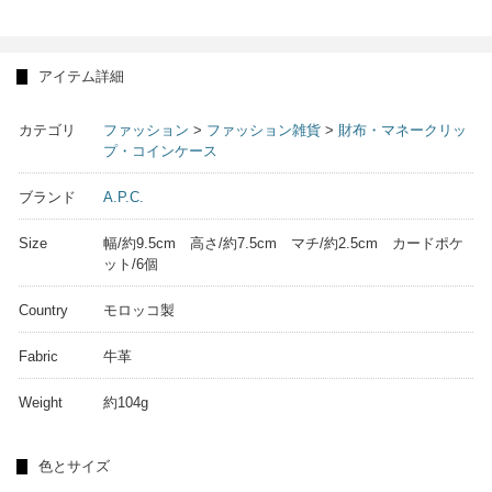
アイテム詳細
カテゴリ
ファッション
>
ファッション雑貨
>
財布・マネークリッ
プ・コインケース
ブランド
A.P.C.
Size
幅/約9.5cm 高さ/約7.5cm マチ/約2.5cm カードポケ
ット/6個
Country
モロッコ製
Fabric
牛革
Weight
約104g
色とサイズ