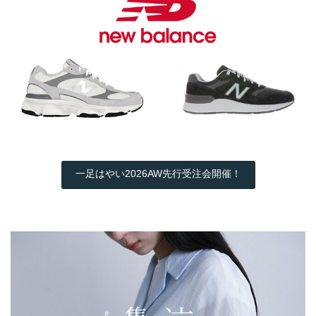
一足はやい2026AW先行受注会開催！