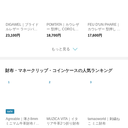
DIGAWEL｜ブライド
POMTATA｜カウレザ
FEU D'UN PHARE｜
ルレザー ラージパー
ー 型押し CORO Lジ
カウレザー 型押し 三
ス 財布 dwz0z002
ップ ロング ウォレッ
つ折り ウォレット f54
23,100円
18,700円
17,600円
ト 長財布 “CORO ＬZI
158-38
P LONG WALLET” cor
o-lzlong-w
もっと見る
財布・マネークリップ・コインケースの人気ランキング
sale
Agreable｜薄さ8mm
MUZICA VITA｜イタ
tamaoworld｜刺繍ね
ミニマム牛革財布 / フ
リア牛革2つ折り財布
こ ミニ財布