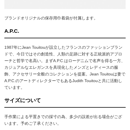
ブランドオリジナルの保存用巾着袋が付属します。
A.P.C.
1987年にJean Touitouが設立したフランスのファッションブラン
ドで、今日ではその創造性、人類の足跡に対する正統派的アプロ
ーチと哲学で名高い。まずA.P.C.はローデニムで名声を得る一方、
カジュアルなエレガンスを具現化したメンズとレディースの服
飾、アクセサリー全般のコレクションを提案。Jean Touitouは妻で
A.P.C.のアートディレクターでもあるJudith Touitouと共に活動し
ています。
サイズについて
手作業による平置きでの採寸の為、多少の誤差が出る場合がござ
います。予めご了承ください。