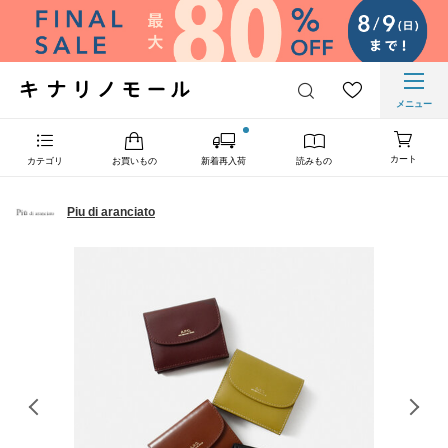
メニュー
カート
カテゴリ
お買いもの
新着再入荷
読みもの
Piu di aranciato