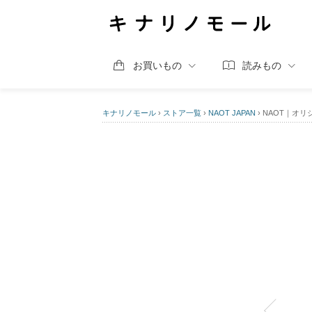
お買いもの
読みもの
キナリノモール
›
ストア一覧
›
NAOT JAPAN
›
NAOT｜オリ