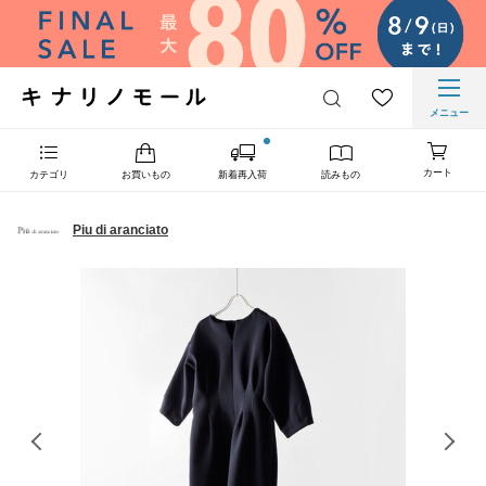
メニュー
カート
カテゴリ
お買いもの
新着再入荷
読みもの
Piu di aranciato