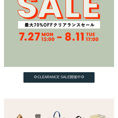
🌻CLEARANCE SALE開催中🌻