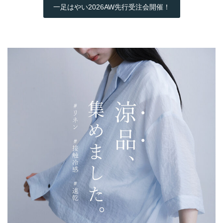
一足はやい2026AW先行受注会開催！