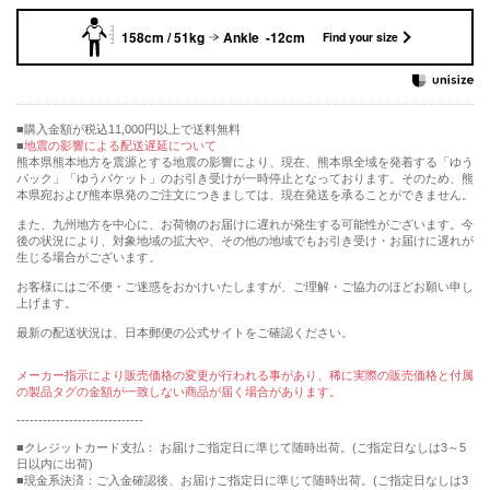
158cm / 51kg
Ankle -12cm
Find your size
購入金額が税込11,000円以上で送料無料
地震の影響による配送遅延について
熊本県熊本地方を震源とする地震の影響により、現在、熊本県全域を発着する「ゆう
パック」「ゆうパケット」のお引き受けが一時停止となっております。そのため、熊
本県宛および熊本県発のご注文につきましては、現在発送を承ることができません。
また、九州地方を中心に、お荷物のお届けに遅れが発生する可能性がございます。今
後の状況により、対象地域の拡大や、その他の地域でもお引き受け・お届けに遅れが
生じる場合がございます。
お客様にはご不便・ご迷惑をおかけいたしますが、ご理解・ご協力のほどお願い申し
上げます。
最新の配送状況は、日本郵便の公式サイトをご確認ください。
メーカー指示により販売価格の変更が行われる事があり、稀に実際の販売価格と付属
の製品タグの金額が一致しない商品が届く場合があります。
-----------------------------
■クレジットカード支払： お届けご指定日に準じて随時出荷。(ご指定日なしは3～5
日以内に出荷)
■現金系決済：ご入金確認後、お届けご指定日に準じて随時出荷。(ご指定日なしは3