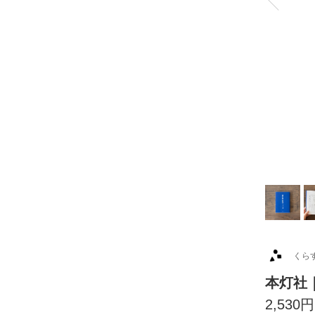
くら
本灯社
2,530円