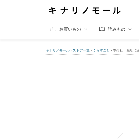
お買いもの
読みもの
キナリノモール
›
ストア一覧
›
くらすこと
›
本灯社｜最初に