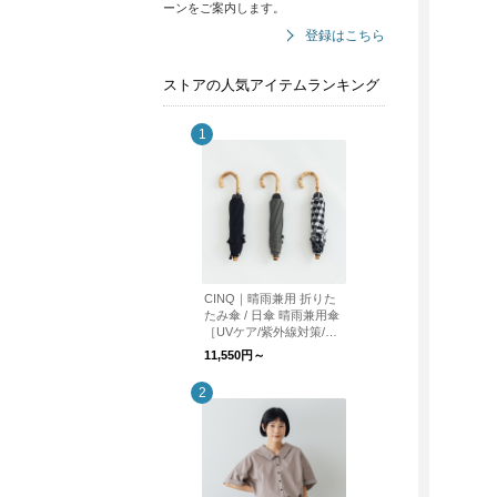
ーンをご案内します。
登録はこちら
ストアの人気アイテムランキング
CINQ｜晴雨兼用 折りた
たみ傘 / 日傘 晴雨兼用傘
［UVケア/紫外線対策/母
の日］
11,550円～