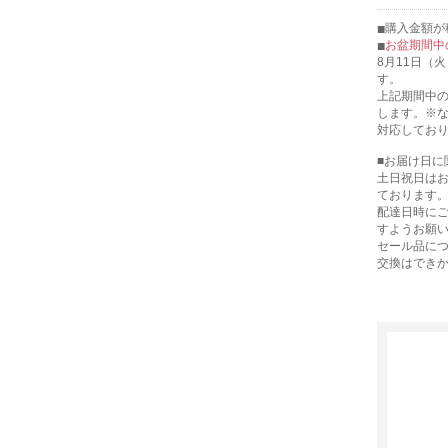
購入金額が税
お盆期間中
8月11日（
す。
上記期間中の
します。※
対応してお
■お届け日に
土日祝日は
ております
配達日時に
すようお願
セール品に
交換はでき