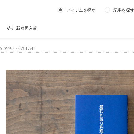
アイテムを探す
記事を探
新着再入荷
読む料理本〈本灯社の本〉