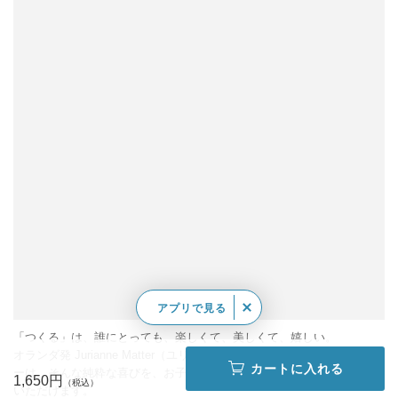
アプリで見る
「つくる」は、誰にとっても、楽しくて、美しくて、嬉しい。
オランダ発 Jurianne Matter（ユリアン・マター）のホームアクセサリ
カートに入れる
ーは、そんな純粋な喜びを、お子さまから大人の方まで気軽にお楽しみ
1,650円
いただけます。