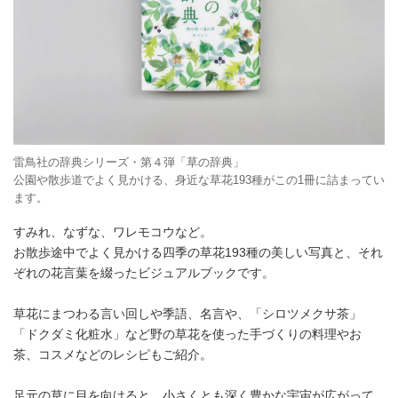
雷鳥社の辞典シリーズ・第４弾「草の辞典」
公園や散歩道でよく見かける、身近な草花193種がこの1冊に詰まってい
ます。
すみれ、なずな、ワレモコウなど。
お散歩途中でよく見かける四季の草花193種の美しい写真と、それ
ぞれの花言葉を綴ったビジュアルブックです。
草花にまつわる言い回しや季語、名言や、「シロツメクサ茶」
「ドクダミ化粧水」など野の草花を使った手づくりの料理やお
茶、コスメなどのレシピもご紹介。
足元の草に目を向けると、小さくとも深く豊かな宇宙が広がって