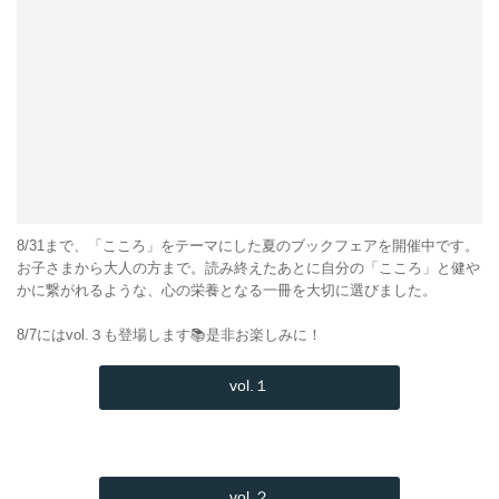
8/31まで、「こころ」をテーマにした夏のブックフェアを開催中です。
お子さまから大人の方まで。読み終えたあとに自分の「こころ」と健や
かに繋がれるような、心の栄養となる一冊を大切に選びました。
8/7にはvol.３も登場します📚是非お楽しみに！
vol.１
vol.２