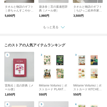
タオルと物語のギフト
遊泳舎｜言の葉連想辞
タオルと物語のギフト
｜赤ちゃんすこやかお
典［メール便］
｜ちびっこ絵本作家セ
祝いセット（ラッピン
ット（ラッピング・ポ
5,600円
1,980円
3,500円
グ・ポストカード付）
ストカード付）【送料
【送料無料】
無料】［メール便］
もっと見る
このストアの人気アイテムランキング
雷鳥社｜花の辞典［メ
Mélanie Voituriez｜ポ
Mélanie Voituriez｜ポ
ール便］
ストカード PLANTS
ストカード KITCHEN
［メール便］
［メール便］
1,650円
550円
550円