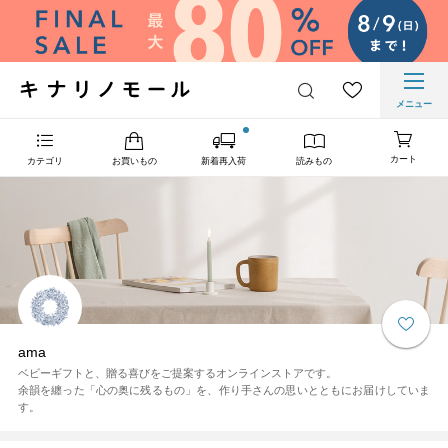
メニュー
カート
カテゴリ
お買いもの
新着再入荷
読みもの
ama
ベビーギフトと、贈る喜びをご提案するオンラインストアです。
余韻を纏った「心の奥に残るもの」を、作り手さんの思いとともにお届けしていま
す。