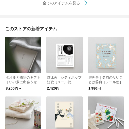
全てのアイテムを見る
このストアの新着アイテム
タオルと物語のギフト
遊泳舎｜シティポップ
遊泳舎｜名前のないこ
｜いい夢に出会うセッ
短歌［メール便］
とば辞典［メール便］
ト（ラッピング・ポス
8,200円～
2,420円
1,980円
トカード付）【送料無
料】