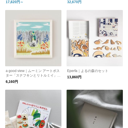
ス（送料無料）
（送料無料）
17,820円～
32,670円
a good view｜ムーミン アートポス
Eperfa｜よるの森のセット
ター「スナフキンとリトルミイ」2
13,860円
0cmフレームセット
6,160円