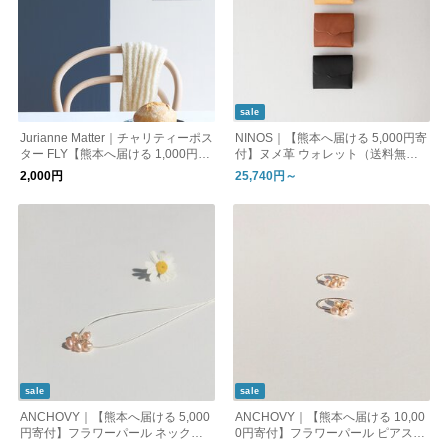
sale
Jurianne Matter｜チャリティーポス
NINOS｜【熊本へ届ける 5,000円寄
ター FLY【熊本へ届ける 1,000円寄
付】ヌメ革 ウォレット（送料無
付】（送料無料・メール便）
料）
2,000円
25,740円～
sale
sale
ANCHOVY｜【熊本へ届ける 5,000
ANCHOVY｜【熊本へ届ける 10,00
円寄付】フラワーパール ネックレ
0円寄付】フラワーパール ピアス