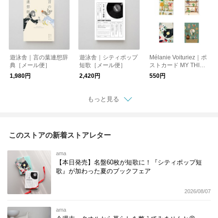
遊泳舎｜言の葉連想辞
遊泳舎｜シティポップ
Mélanie Voituriez｜ポ
典［メール便］
短歌［メール便］
ストカード MY THING
［メール便］
1,980円
2,420円
550円
もっと見る
このストアの新着ストアレター
ama
【本日発売】名盤60枚が短歌に！『シティポップ短
歌』が加わった夏のブックフェア
2026/08/07
ama