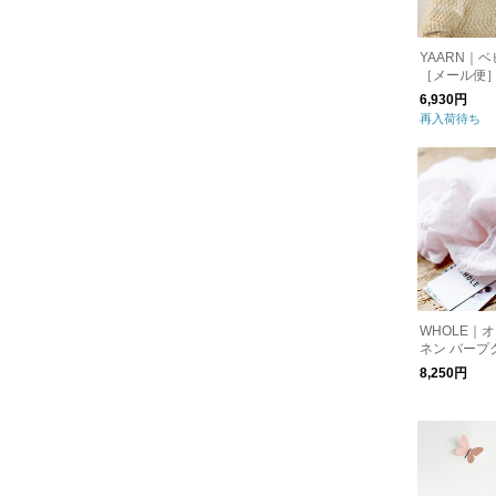
YAARN｜
［メール便
6,930円
再入荷待ち
WHOLE｜
ネン バープ
ル便］
8,250円