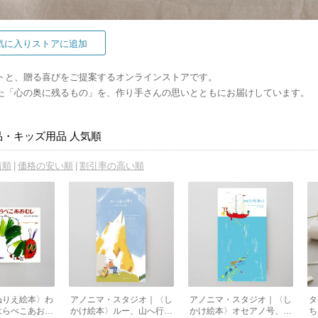
気に入りストアに追加
トと、贈る喜びをご提案するオンラインストアです。
た「心の奥に残るもの」を、作り手さんの思いとともにお届けしています。
品・キッズ用品 人気順
着順
価格の安い順
割引率の高い順
ぬりえ絵本〉わ
アノニマ・スタジオ｜〈し
アノニマ・スタジオ｜〈し
タ
はらぺこあおむ
かけ絵本〉ルー、山へ行く
かけ絵本〉オセアノ号、海
ち