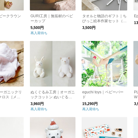
ベビークラウン
GURI工房｜無垢材のベビ
タオルと物語のギフト｜ち
E
］
ーカップ
びっこ絵本作家セット（ラ
1
ッピング・ポストカード
5,500円
3,500円
付）【送料無料】［メール
再入荷待ち
便］
オーガニックリ
ぬくぐるみ工房｜オーガニ
eguchi toys｜ベビーバー
P
クロス［メー
ックコットン ぬいぐるみ
ド
W
手作りキット
3,960円
15,290円
3
再入荷待ち
再入荷待ち