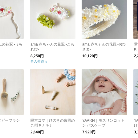
んの花冠 -うら
ama 赤ちゃんの花冠 -こも
ama 赤ちゃんの花冠 -おひ
雷
れび-
さま-
K
8,250円
10,120円
2
再入荷待ち
｜ベビーブラシ
隈本コマ｜ひのきの歯固め
YAARN｜モスリンコット
Y
九州キナキナ
ン バスケープ
け
2,640円
7,920円
3