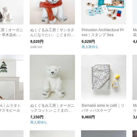
工房｜オーガニ
ぬくぐるみ工房｜サンタさ
Princeton Architectural Pr
Ma
 草木染め パ
んになりたい、こぐまのぬ
ess｜スタンプ Sea
花
ぐるみ
いぐるみ
9,020円
6,028円
4
sold out
再入荷待ち
iles｜ムラタト
ぬくぐるみ工房｜オーガニ
Barnabé aime le café｜リ
M
リスマスモビール
ックコットン こぐまのぬ
バティバスケープ
り
いぐるみ
7,150円
9,460円
3
再入荷待ち