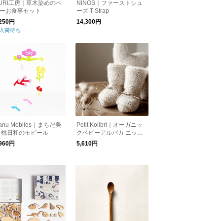
URI工房｜草木染めのベ
NINOS｜ファーストシュ
ーお食事セット
ーズ T-Strap
,250円
14,300円
入荷待ち
anu Mobiles｜まちだ美
Petit Kolibri｜オーガニッ
 桃日和のモビール
クベビーアルパカ ニット
シューズ［メール便］
,960円
5,610円