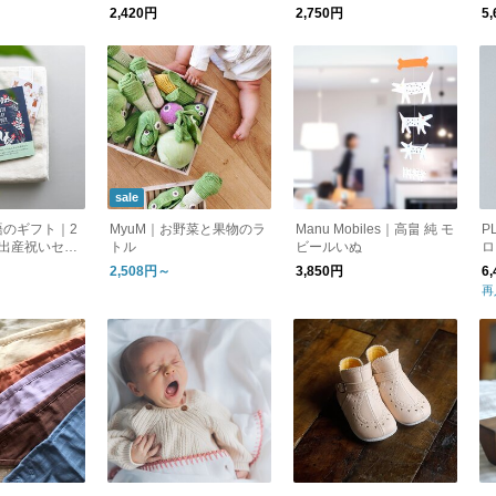
便］
［メール便］
へ！［メール便］
ト
2,420円
2,750円
5
ー
sale
語のギフト｜2
MyuM｜お野菜と果物のラ
Manu Mobiles｜高畠 純 モ
P
る出産祝いセッ
トル
ビールいぬ
ロ
ング・ポストカ
2,508円～
3,850円
6
送料無料】
再