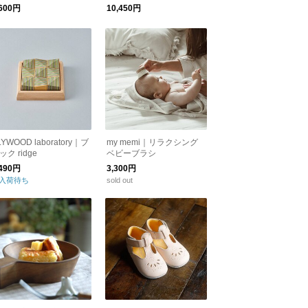
（ラッピング・ポストカ
,600円
10,450円
ド付）【送料無料】
LYWOOD laboratory｜ブ
my memi｜リラクシング
ック ridge
ベビーブラシ
,490円
3,300円
入荷待ち
sold out