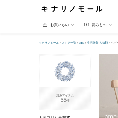
お買いもの
読みもの
キナリノモール
›
ストア一覧
›
ama
›
生活雑貨 人気順
›
ベビ
55
ama
カテゴリから探す