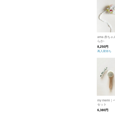
ama 赤ちゃ
らか-
8,250円
再入荷待ち
my memi
セット
6,380円