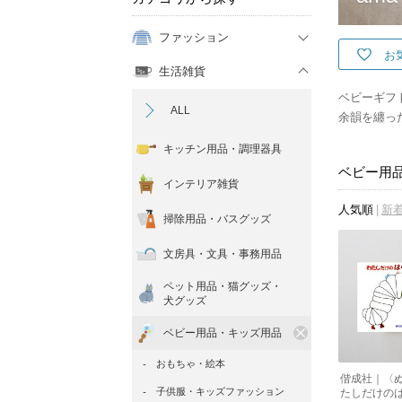
ファッション
お
生活雑貨
ベビーギフ
ALL
余韻を纏っ
キッチン用品・調理器具
ベビー用
インテリア雑貨
人気順
新
掃除用品・バスグッズ
文房具・文具・事務用品
ペット用品・猫グッズ・
犬グッズ
ベビー用品・キッズ用品
おもちゃ・絵本
偕成社｜〈
子供服・キッズファッション
たしだけの