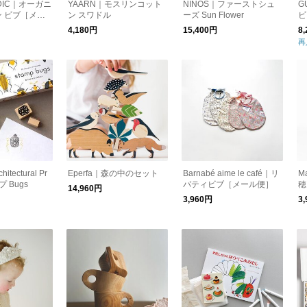
RDIC｜オーガニ
YAARN｜モスリンコット
NINOS｜ファーストシュ
G
 ビブ［メー
ン スワドル
ーズ Sun Flower
ビ
4,180円
15,400円
8
再
hitectural Pr
Eperfa｜森の中のセット
Barnabé aime le café｜リ
M
 Bugs
バティビブ［メール便］
穂
14,960円
3,960円
3