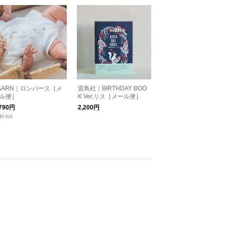
AARN｜ロンパース［メ
雷鳥社｜BIRTHDAY BOO
ル便］
K Ver.リス［メール便］
,790円
2,200円
ld out