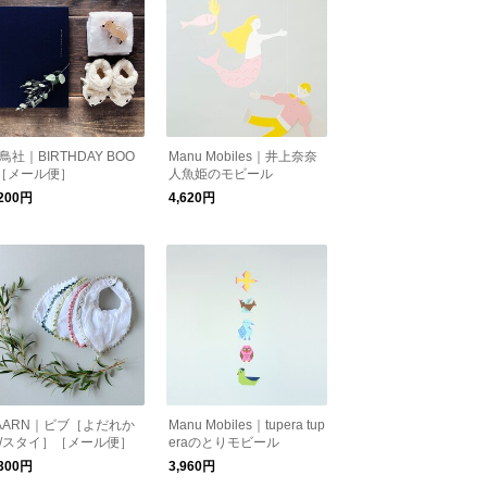
鳥社｜BIRTHDAY BOO
Manu Mobiles｜井上奈奈
［メール便］
人魚姫のモビール
,200円
4,620円
AARN｜ビブ［よだれか
Manu Mobiles｜tupera tup
/スタイ］［メール便］
eraのとりモビール
,300円
3,960円