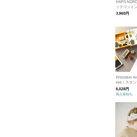
HAPS NO
ックコットン
ル便］
3,960円
Princeton Arc
ess｜スタンプ
6,028円
再入荷待ち