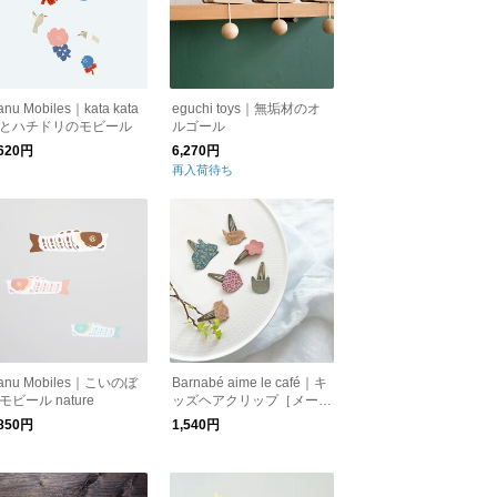
nu Mobiles｜kata kata
eguchi toys｜無垢材のオ
とハチドリのモビール
ルゴール
,620円
6,270円
再入荷待ち
anu Mobiles｜こいのぼ
Barnabé aime le café｜キ
モビール nature
ッズヘアクリップ［メール
便］
,850円
1,540円