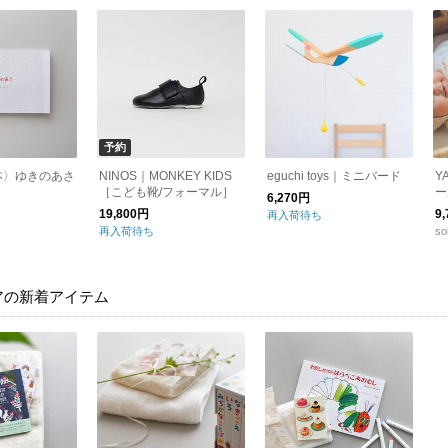
予約
本〉ゆきのあさ
NINOS｜MONKEY KIDS
eguchi toys｜ミニバード
Y
］
［こども靴/フォーマル］
ー
6,270円
19,800円
9
再入荷待ち
再入荷待ち
so
アの新着アイテム