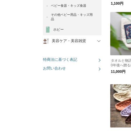
し［メール
1,100円
ベビー食器・キッズ食器
その他ベビー用品・キッズ用
品
ホビー
美容ケア・美容雑貨
特商法に基づく表記
タオルと物
0年後へ贈
お問い合わせ
ト（ラッピ
11,000円
ード付）【