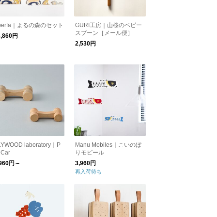
perfa｜よるの森のセット
GURI工房｜山桜のベビー
スプーン［メール便］
3,860円
2,530円
LYWOOD laboratory｜P
Manu Mobiles｜こいのぼ
 Car
りモビール
,960円～
3,960円
再入荷待ち