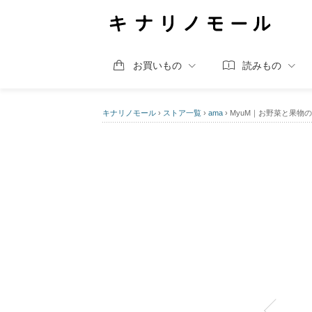
お買いもの
読みもの
キナリノモール
›
ストア一覧
›
ama
›
MyuM｜お野菜と果物