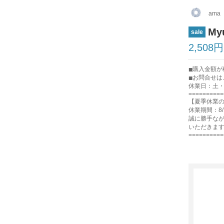
ama
M
sale
2,508
購入金額が税
お問合せはメ
休業日：土
==========
【夏季休業
休業期間：8/
誠に勝手な
いただきま
==========