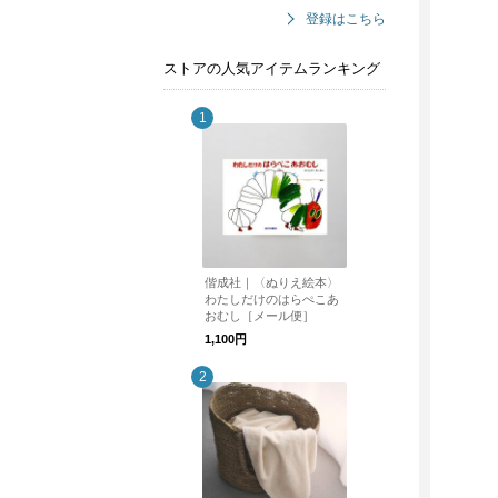
登録はこちら
ストアの人気アイテムランキング
偕成社｜〈ぬりえ絵本〉
わたしだけのはらぺこあ
おむし［メール便］
1,100円