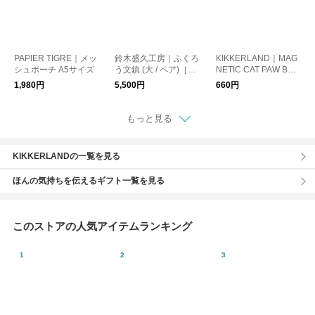
PAPIER TIGRE｜メッ
鈴木盛久工房｜ふくろ
KIKKERLAND｜MAG
シュポーチ A5サイズ
う文鎮 (大 / ペア)［ペ
NETIC CAT PAW BOO
ーパーウェイト・イン
KMARKS（ブックマ
1,980円
5,500円
660円
テリア・南部鉄器］
ーク4個セット）
もっと見る
KIKKERLANDの一覧を見る
ほんの気持ちを伝えるギフト一覧を見る
このストアの人気アイテムランキング