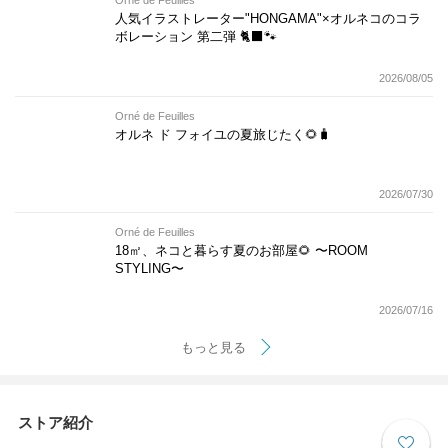
人気イラストレーター"HONGAMA"×オルネコの​コラ
ボレーション 第二弾 🐈‍⬛🐾
2026/08/05
Orné de Feuilles
オルネ ド フォイユの夏旅じたく🌻🧳
2026/07/30
Orné de Feuilles
18㎡、ネコと暮らす夏のお部屋🌻 〜ROOM
STYLING〜
2026/07/16
もっと見る
ストア紹介