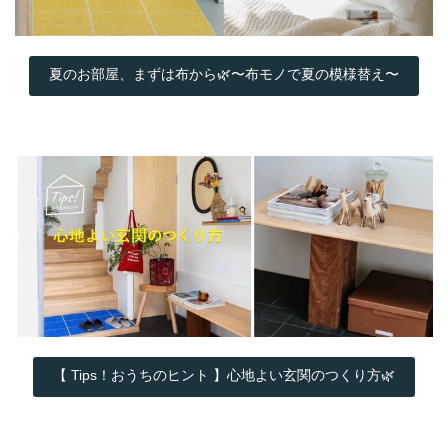
夏のお部屋、まずは布から🌿〜布モノで夏の模様替え〜
【 Tips！おうちのヒント 】心地よい玄関のつくり方🌿