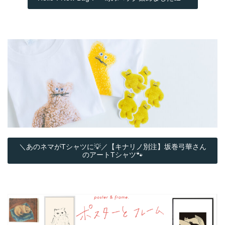
＼あのネマがTシャツに💡／【キナリノ別注】坂巻弓華さん
のアートTシャツ🐾