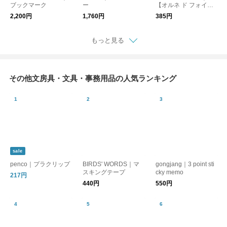
ブックマーク
ー
【オルネ ド フォイユ
専用】ラッピングバッ
2,200円
1,760円
385円
グ【誕生日】【プレゼ
ント】【ギフト】【ク
リスマス】【母の日】
もっと見る
その他文房具・文具・事務用品の人気ランキング
sale
penco｜プラクリップ
BIRDS' WORDS｜マ
gongjang｜3 point sti
スキングテープ
cky memo
217円
440円
550円