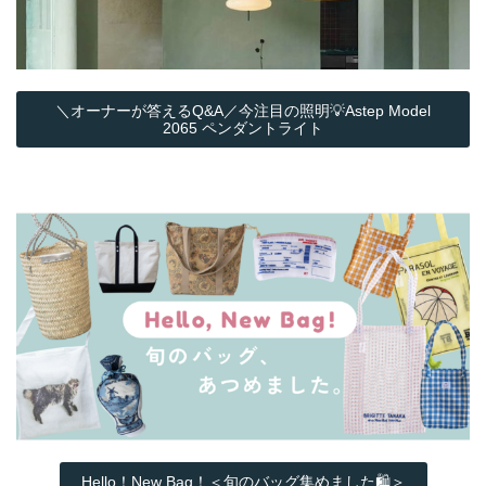
＼オーナーが答えるQ&A／今注目の照明💡Astep Model
2065 ペンダントライト
Hello！New Bag！＜旬のバッグ集めました🛍️＞