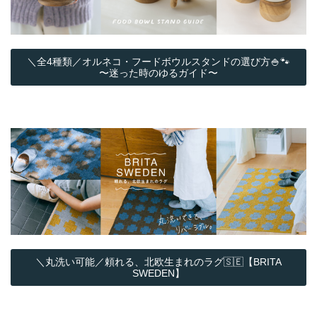
＼全4種類／オルネコ・フードボウルスタンドの選び方🍚🐾
〜迷った時のゆるガイド〜
＼丸洗い可能／頼れる、北欧生まれのラグ🇸🇪【BRITA
SWEDEN】