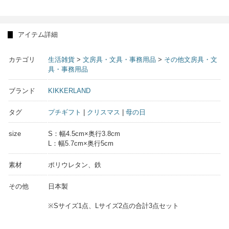
アイテム詳細
カテゴリ
生活雑貨
>
文房具・文具・事務用品
>
その他文房具・文
具・事務用品
ブランド
KIKKERLAND
タグ
プチギフト
|
クリスマス
|
母の日
size
S：幅4.5cm×奥行3.8cm
L：幅5.7cm×奥行5cm
素材
ポリウレタン、鉄
その他
日本製
※Sサイズ1点、Lサイズ2点の合計3点セット