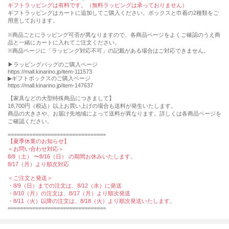
ギフトラッピングは有料です。（無料ラッピングは承っておりません）
ギフトラッピングはカートに追加してご購入ください。ボックスと巾着の2種類をご
用意しております。
※商品ごとにラッピング可否が異なりますので、各商品ページをよくご確認のうえ商
品と一緒にカートに入れてご注文ください。
※商品ページに「ラッピング対応不可」の記載がある場合はご対応できません。
▶︎ラッピングバッグのご購入ページ
https://mall.kinarino.jp/item-111573
▶︎ギフトボックスのご購入ページ
https://mall.kinarino.jp/item-147637
【家具などの⼤型特殊商品につきまして】
18,700円（税込）以上お買い上げの場合も送料が発⽣いたします。
商品の⼤きさや、お届け先地域によって送料が異なります。詳しくは各商品ページを
ご確認ください。
================================
【夏季休業のお知らせ】
＜お問い合わせ対応＞
8/8（土） 〜8/16（日） の期間お休みいたします。
8/17（月）より順次対応
＜ご注文と発送＞
・8/9（日）までの注文は、8/12（水）に発送
・8/10（月）の注文は、8/17（月）より順次発送
・8/11（火）以降の注文は、8/18（火）より順次発送いたします。
================================