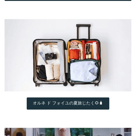
オルネ ド フォイユの夏旅じたく🌻🧳