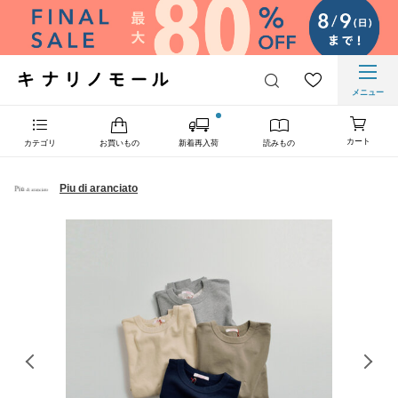
メニュー
カート
カテゴリ
お買いもの
新着再入荷
読みもの
Piu di aranciato