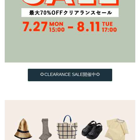
🌻CLEARANCE SALE開催中🌻