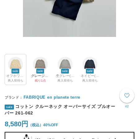
sale
sale
sale
sale
オフホワイト(col.003)
グレージュ(col.017)
杢グレー(col.226)
ネイビー(col.092)
再入荷待ち
残り1点
再入荷待ち
再入荷待ち
FABRIQUE en planete terre
コットン クルーネック オーバーサイズ プルオー
42
sale
バー 261-062
8,580円
40%OFF