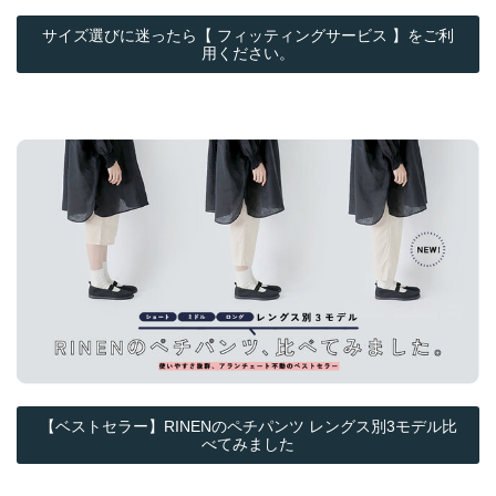
サイズ選びに迷ったら【 フィッティングサービス 】をご利
用ください。
【ベストセラー】RINENのペチパンツ レングス別3モデル比
べてみました