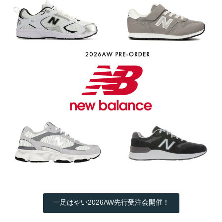
一足はやい2026AW先行受注会開催！