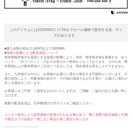
158cm / 51kg
Crotch +2cm
Find your size
このアイテムには2026/08/11 17:59までセール価格で販売する色・サイ
ズがあります。
購入金額が税込11,000円以上で送料無料
地震の影響による配送遅延について
熊本県熊本地方を震源とする地震の影響により、現在、熊本県全域を発着する「ゆう
パック」「ゆうパケット」のお引き受けが一時停止となっております。そのため、熊
本県宛および熊本県発のご注文につきましては、現在発送を承ることができません。
また、九州地方を中心に、お荷物のお届けに遅れが発生する可能性がございます。今
後の状況により、対象地域の拡大や、その他の地域でもお引き受け・お届けに遅れが
生じる場合がございます。
お客様にはご不便・ご迷惑をおかけいたしますが、ご理解・ご協力のほどお願い申し
上げます。
最新の配送状況は、日本郵便の公式サイトをご確認ください。
メーカー指示により販売価格の変更が行われる事があり、稀に実際の販売価格と付属
の製品タグの金額が一致しない商品が届く場合があります。
-----------------------------