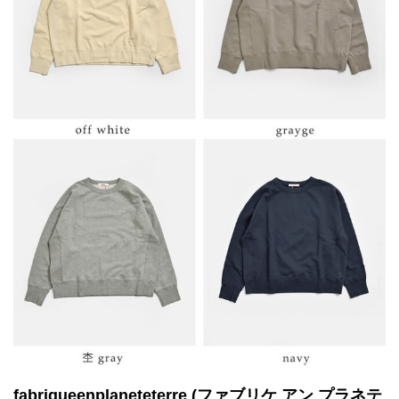
fabriqueenplaneteterre (ファブリケ アン プラネテ