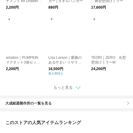
ナメント for Drawer D
ガー | タオルハンガー
角型壁掛けミラー
AIFUKU Face A
2,200円
880円
17,600円
amabro｜PUMPKIN
Lisa Larson｜愛嬌の
TEORI｜ZERO 丸型
マグネット3個セット
ある佇まい リサラー
壁掛けミラーM
【インテリア小物】
ソン ディエチキャッ
2,200円
16,500円
24,200円
ト
再入荷待ち
もっと見る
大成紙器製作所の一覧を見る
このストアの人気アイテムランキング