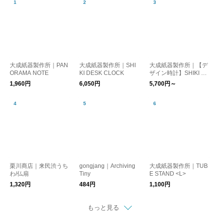
大成紙器製作所｜PAN
大成紙器製作所｜SHI
大成紙器製作所｜【デ
ORAMA NOTE
KI DESK CLOCK
ザイン時計】SHIKI C
LOCK
1,960円
6,050円
5,700円～
栗川商店｜来民渋うち
gongjang｜Archiving
大成紙器製作所｜TUB
わ/仏扇
Tiny
E STAND <L>
1,320円
484円
1,100円
もっと見る