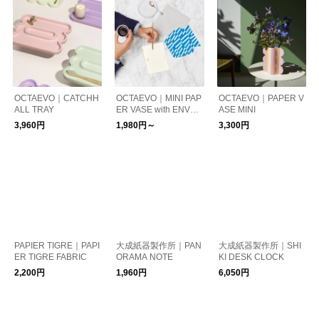
OCTAEVO｜CATCHH
OCTAEVO｜MINI PAP
OCTAEVO｜PAPER V
ALL TRAY
ER VASE with ENVEL
ASE MINI
OPE
3,960円
1,980円～
3,300円
PAPIER TIGRE｜PAPI
大成紙器製作所｜PAN
大成紙器製作所｜SHI
ER TIGRE FABRIC
ORAMA NOTE
KI DESK CLOCK
2,200円
1,960円
6,050円