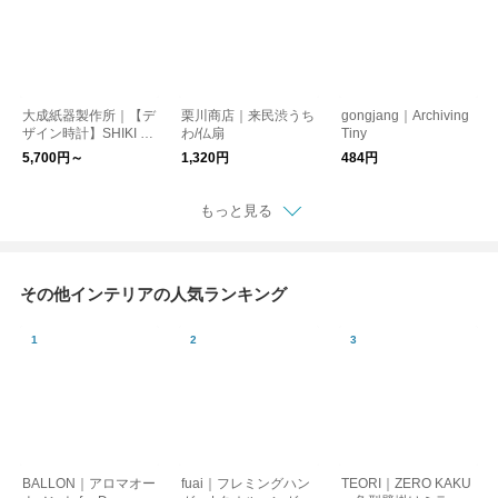
大成紙器製作所｜【デ
栗川商店｜来民渋うち
gongjang｜Archiving
ザイン時計】SHIKI C
わ/仏扇
Tiny
LOCK
5,700円～
1,320円
484円
もっと見る
その他インテリアの人気ランキング
BALLON｜アロマオー
fuai｜フレミングハン
TEORI｜ZERO KAKU