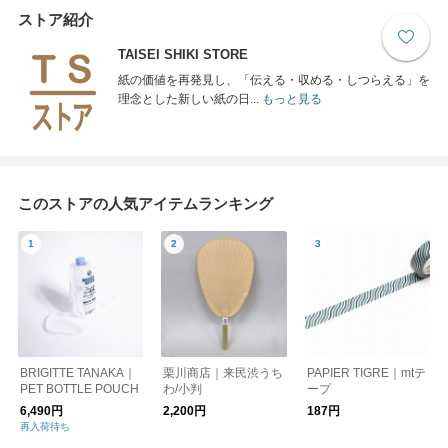
ストア紹介
TAISEI SHIKI STORE
紙の価値を再発見し、「伝える・収める・しつらえる」を
理念とした新しい紙の日...
もっと見る
このストアの人気アイテムランキング
BRIGITTE TANAKA｜
栗川商店｜来民渋うち
PAPIER TIGRE｜mtテ
PET BOTTLE POUCH
わ/小判
ープ
6,490円
2,200円
187円
再入荷待ち