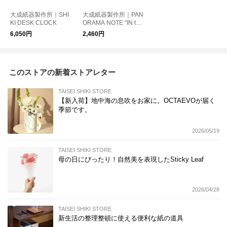
大成紙器製作所｜SHI
大成紙器製作所｜PAN
KI DESK CLOCK
ORAMA NOTE "IN the
Manner Of"
6,050円
2,460円
このストアの新着ストアレター
TAISEI SHIKI STORE
【新入荷】地中海の息吹をお家に。OCTAEVOが届く
季節です。
2026/05/19
TAISEI SHIKI STORE
母の日にぴったり！自然美を表現したSticky Leaf
2026/04/28
TAISEI SHIKI STORE
新生活の整理整頓に使える便利な紙の道具